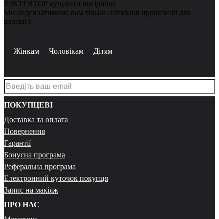
З INTERTOP купувати вигідніше
Ми надсилатимемо вам тільки найкращі пропозиції для
шопінгу
Жінкам
Чоловікам
Дітям
ПОКУПЦЕВІ
Доставка та оплата
Повернення
Гарантії
Бонусна програма
Реферальна програма
Електронний куточок покупця
Запис на макіяж
ПРО НАС