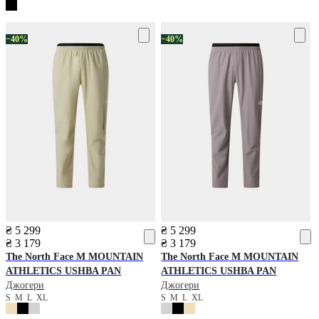
−40%
−40%
₴ 5 299
₴ 5 299
₴ 3 179
₴ 3 179
The North Face
M MOUNTAIN
The North Face
M MOUNTAIN
ATHLETICS USHBA PAN
ATHLETICS USHBA PAN
Джогери
Джогери
S
M
L
XL
S
M
L
XL