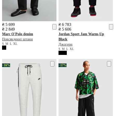
₴ 5 699
₴ 6 783
₴ 2 849
₴ 5 606
Marc O'Polo denim
Jordan
Sport Jam Warm-Up
Повсякденні штани
Black
S
M
L
XL
Джогери
S
M
L
XL
−16%
−17%