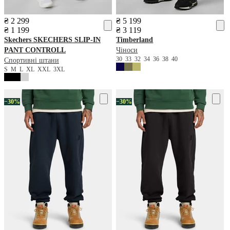
₴ 2 299
₴ 5 199
₴ 1 199
₴ 3 119
Skechers
SKECHERS SLIP-IN
Timberland
PANT CONTROLL
Чіноси
30
33
32
34
36
38
40
Спортивні штани
S
M
L
XL
XXL
3XL
−30%
−30%