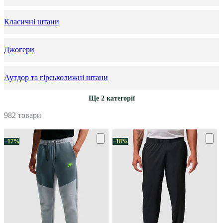
Класичні штани
Джогери
Аутдор та гірськолижні штани
Ще 2 категорії
982 товари
−17%
−18%