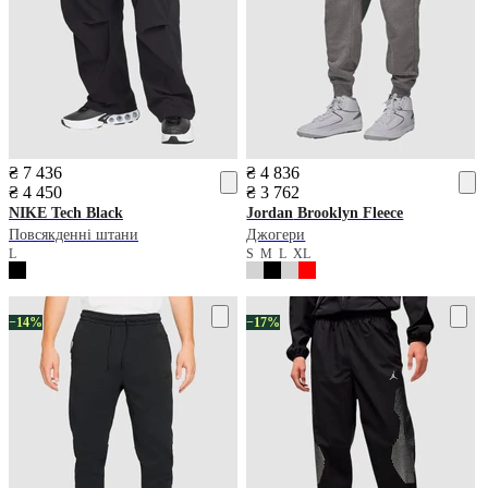
₴ 7 436
₴ 4 836
₴ 4 450
₴ 3 762
NIKE
Tech Black
Jordan
Brooklyn Fleece
Повсякденні штани
Джогери
L
S
M
L
XL
−14%
−17%