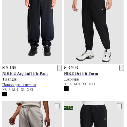
₴ 5 165
₴ 3 593
NIKE
U Acg Tuff Flc Pant
NIKE
Dri-Fit Form
Triangle
Джогери
XS
S
M
L
XL
XXL
Повсякденні штани
XS
S
M
L
XL
XXL
−13%