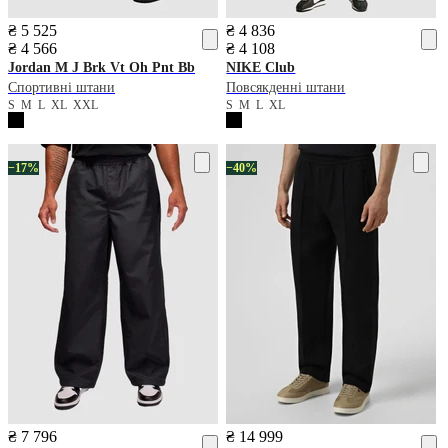
₴ 5 525
₴ 4 836
₴ 4 566
₴ 4 108
Jordan
M J Brk Vt Oh Pnt Bb
NIKE
Club
Спортивні штани
Повсякденні штани
S
M
L
XL
XXL
S
M
L
XL
−17%
−40%
₴ 7 796
₴ 14 999