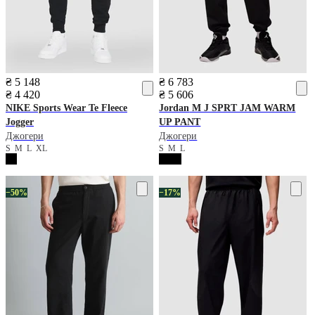
₴ 5 148
₴ 6 783
₴ 4 420
₴ 5 606
NIKE
Sports Wear Te Fleece
Jordan
M J SPRT JAM WARM
Jogger
UP PANT
Джогери
Джогери
S
M
L
XL
S
M
L
−50%
−17%