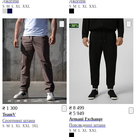
Джогери
Джогери
S
M
L
XL
XXL
S
M
L
XL
XXL
−30%
₴ 8 499
₴ 1 300
₴ 5 949
TeamV
Armani Exchange
Спортивні штани
Повсякденні штани
S
M
L
XL
XXL
3XL
S
M
L
XL
XXL