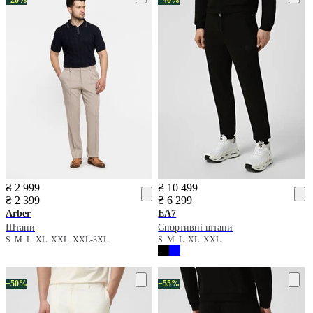
₴ 2 999
₴ 10 499
₴ 2 399
₴ 6 299
Arber
EA7
Штани
Спортивні штани
S
M
L
XL
XXL
XXL-3XL
S
M
L
XL
XXL
−50%
−55%