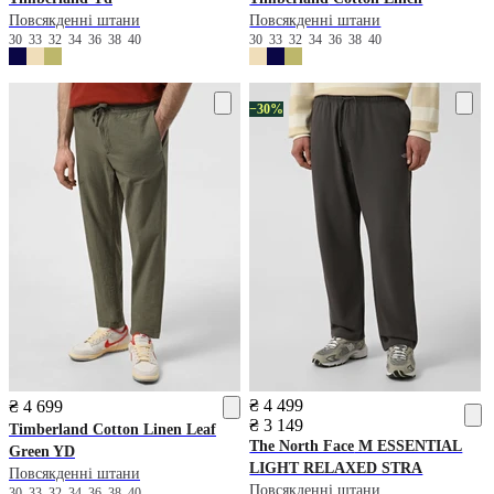
Повсякденні штани
Повсякденні штани
30
33
32
34
36
38
40
30
33
32
34
36
38
40
−30%
₴ 4 499
₴ 4 699
₴ 3 149
Timberland
Cotton Linen Leaf
The North Face
M ESSENTIAL
Green YD
LIGHT RELAXED STRA
Повсякденні штани
Повсякденні штани
30
33
32
34
36
38
40