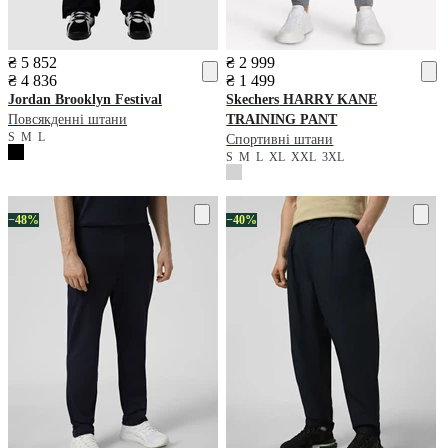
₴ 5 852
₴ 2 999
₴ 4 836
₴ 1 499
Jordan
Brooklyn Festival
Skechers
HARRY KANE
Повсякденні штани
TRAINING PANT
S
M
L
Спортивні штани
S
M
L
XL
XXL
3XL
−48%
−40%