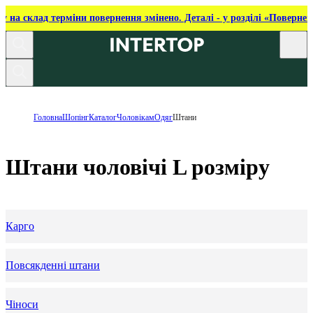
ку на склад терміни повернення змінено. Деталі - у розділі «Повернен
Головна
Шопінг
Каталог
Чоловікам
Одяг
Штани
Штани чоловічі L розміру
Карго
Повсякденні штани
Чіноси