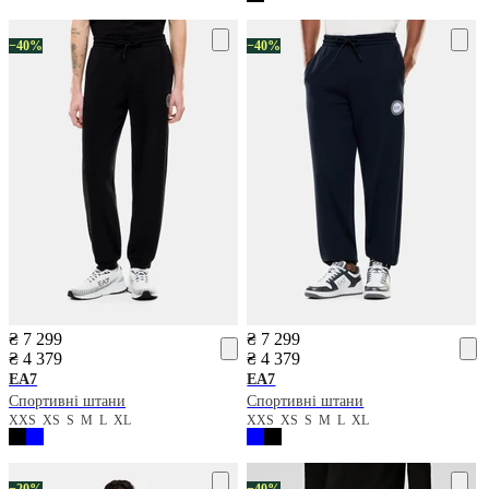
−40%
−40%
₴ 7 299
₴ 7 299
₴ 4 379
₴ 4 379
EA7
EA7
Спортивні штани
Спортивні штани
XXS
XS
S
M
L
XL
XXS
XS
S
M
L
XL
−20%
−40%