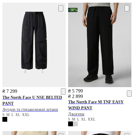
−50%
₴ 5 799
₴ 7 299
₴ 2 899
The North Face
U NSE BELTED
The North Face
M TNF EASY
PANT
WIND PANT
Аутдор та гірськолижні штани
Джогери
S
M
L
XL
XXL
S
M
L
XL
XXL