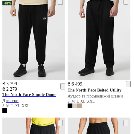
−40%
₴ 3 799
₴ 6 499
₴ 2 279
The North Face
Belted Utility
The North Face
Simple Dome
Аутдор та гірськолижні штани
Джогери
S
M
L
XL
XXL
S
M
L
XL
XXL