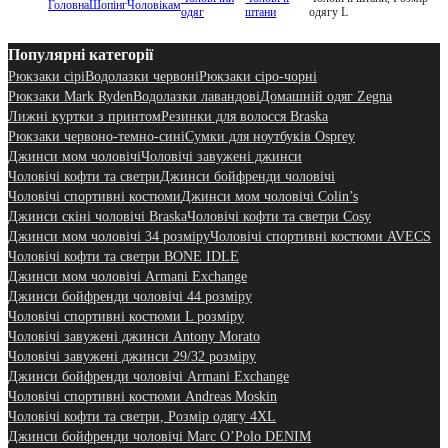
Головна
Шопінг
Чоловікам
одяг
штани
одягу L
Популярні категорії
Рюкзаки сірі
Водолазки червоні
Рюкзаки сіро-чорні
Рюкзаки Mark Ryden
Водолазки лавандові
Домашній одяг Zegna
Лижні куртки з принтом
Резинки для волосся Braska
Рюкзаки червоно-темно-сині
Сумки для ноутбуків Osprey
Джинси мом чоловічі
Чоловічі завужені джинси
Чоловічі кофти та светри
Джинси бойфренди чоловічі
Чоловічі спортивні костюми
Джинси мом чоловічі Colin’s
Джинси скіні чоловічі Braska
Чоловічі кофти та светри Cosy
Джинси мом чоловічі 34 розміру
Чоловічі спортивні костюми AVECS
Чоловічі кофти та светри BONE IDLE
Джинси мом чоловічі Armani Exchange
Джинси бойфренди чоловічі 44 розміру
Чоловічі спортивні костюми L розміру
Чоловічі завужені джинси Antony Morato
Чоловічі завужені джинси 29/32 розміру
Джинси бойфренди чоловічі Armani Exchange
Чоловічі спортивні костюми Andreas Moskin
Чоловічі кофти та светри, Розмір одягу 4XL
Джинси бойфренди чоловічі Marc O’Polo DENIM