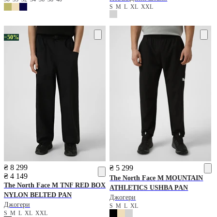
S
M
L
XL
XXL
−50%
₴ 8 299
₴ 5 299
₴ 4 149
The North Face
M MOUNTAIN
The North Face
M TNF RED BOX
ATHLETICS USHBA PAN
NYLON BELTED PAN
Джогери
Джогери
S
M
L
XL
S
M
L
XL
XXL