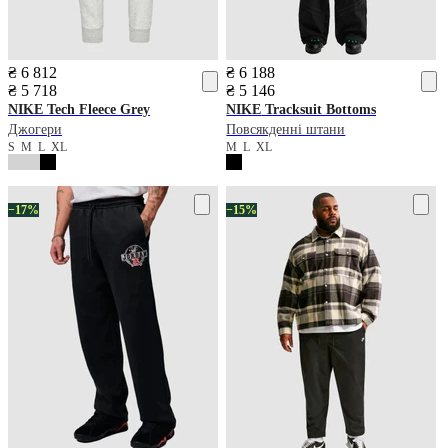
₴ 6 812
₴ 6 188
₴ 5 718
₴ 5 146
NIKE
Tech Fleece Grey
NIKE
Tracksuit Bottoms
Джогери
Повсякденні штани
S
M
L
XL
M
L
XL
−17%
−15%