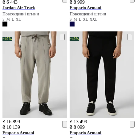
₴ 6 443
₴ 8 999
Jordan
Air Track
Emporio Armani
Повсякденні штани
Повсякденні штани
S
M
L
XL
S
M
L
XL
XXL
−40%
−40%
₴ 16 899
₴ 13 499
₴ 10 139
₴ 8 099
Emporio Armani
Emporio Armani