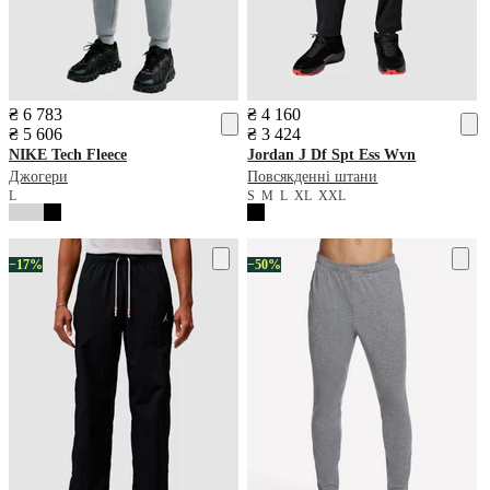
₴ 6 783
₴ 4 160
₴ 5 606
₴ 3 424
NIKE
Tech Fleece
Jordan
J Df Spt Ess Wvn
Джогери
Повсякденні штани
L
S
M
L
XL
XXL
−17%
−50%