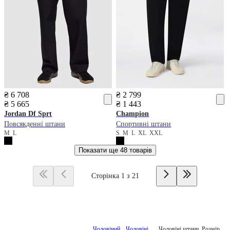
₴ 6 708
₴ 2 799
₴ 5 665
₴ 1 443
Jordan
Df Sprt
Champion
Повсякденні штани
Спортивні штани
M
L
S
M
L
XL
XXL
Показати ще
48 товарів
Сторінка 1 з 21
Чоловічий
Чоловічі
Чоловічі штани, Розмір