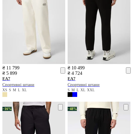
₴ 11 799
₴ 10 499
₴ 5 899
₴ 4 724
EA7
EA7
Спортивні штани
Спортивні штани
XS
S
M
L
XL
S
M
L
XL
XXL
−16%
−48%