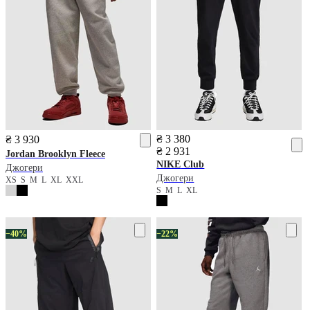
₴ 3 380
₴ 3 930
₴ 2 931
Jordan
Brooklyn Fleece
NIKE
Club
Джогери
Джогери
XS
S
M
L
XL
XXL
S
M
L
XL
−40%
−22%