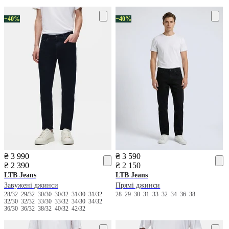
−40%
−40%
₴ 3 990
₴ 3 590
₴ 2 390
₴ 2 150
LTB Jeans
LTB Jeans
Завужені джинси
Прямі джинси
28/32
29/32
30/30
30/32
31/30
31/32
28
29
30
31
33
32
34
36
38
32/30
32/32
33/30
33/32
34/30
34/32
36/30
36/32
38/32
40/32
42/32