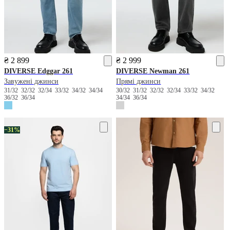
₴ 2 899
₴ 2 999
DIVERSE
Edggar 261
DIVERSE
Newman 261
Завужені джинси
Прямі джинси
31/32
32/32
32/34
33/32
34/32
34/34
30/32
31/32
32/32
32/34
33/32
34/32
36/32
36/34
34/34
36/34
−31%