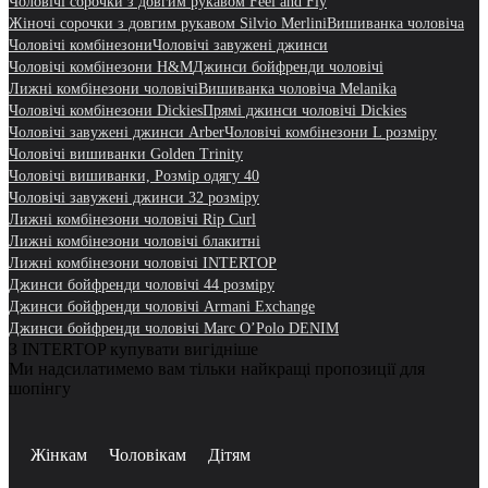
Чоловічі сорочки з довгим рукавом Feel and Fly
Жіночі сорочки з довгим рукавом Silvio Merlini
Вишиванка чоловіча
Чоловічі комбінезони
Чоловічі завужені джинси
Чоловічі комбінезони H&M
Джинси бойфренди чоловічі
Лижні комбінезони чоловічі
Вишиванка чоловіча Melanika
Чоловічі комбінезони Dickies
Прямі джинси чоловічі Dickies
Чоловічі завужені джинси Arber
Чоловічі комбінезони L розміру
Чоловічі вишиванки Golden Trinity
Чоловічі вишиванки, Розмір одягу 40
Чоловічі завужені джинси 32 розміру
Лижні комбінезони чоловічі Rip Curl
Лижні комбінезони чоловічі блакитні
Лижні комбінезони чоловічі INTERTOP
Джинси бойфренди чоловічі 44 розміру
Джинси бойфренди чоловічі Armani Exchange
Джинси бойфренди чоловічі Marc O’Polo DENIM
З INTERTOP купувати вигідніше
Ми надсилатимемо вам тільки найкращі пропозиції для
шопінгу
Жінкам
Чоловікам
Дітям