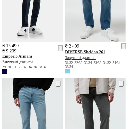
₴ 15 499
₴ 2 499
₴ 9 299
DIVERSE
Sheldon 261
Emporio Armani
Завужені джинси
Завужені джинси
31/32
32/32
32/34
33/32
34/32
34/34
36/34
29
30
31
33
32
34
36
38
40