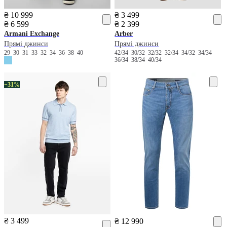
₴ 10 999
₴ 3 499
₴ 6 599
₴ 2 399
Armani Exchange
Arber
Прямі джинси
Прямі джинси
29
30
31
33
32
34
36
38
40
42/34
30/32
32/32
32/34
34/32
34/34
36/34
38/34
40/34
−31%
₴ 3 499
₴ 12 990