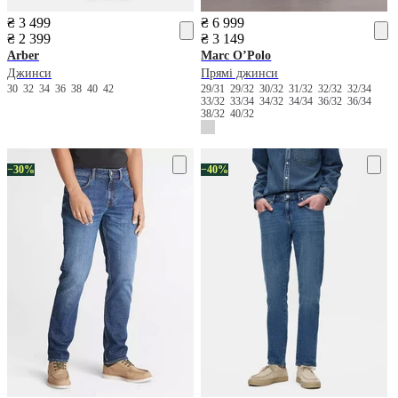
₴ 3 499
₴ 6 999
₴ 2 399
₴ 3 149
Arber
Marc O’Polo
Джинси
Прямі джинси
30
32
34
36
38
40
42
29/31
29/32
30/32
31/32
32/32
32/34
33/32
33/34
34/32
34/34
36/32
36/34
38/32
40/32
−30%
−40%