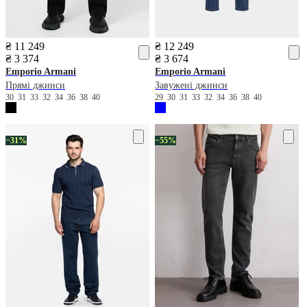
₴ 11 249
₴ 12 249
₴ 3 374
₴ 3 674
Emporio Armani
Emporio Armani
Прямі джинси
Завужені джинси
30
31
33
32
34
36
38
40
29
30
31
33
32
34
36
38
40
−31%
−55%