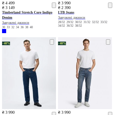
₴ 4 499
₴ 3 990
₴ 3 149
₴ 2 390
Timberland
Stretch Core Indigo
LTB Jeans
Denim
Завужені джинси
28/32
29/32
30/32
31/32
32/32
33/32
Завужені джинси
34/32
36/32
38/32
30
33
32
34
36
38
40
−40%
−40%
₴ 3 990
₴ 3 990