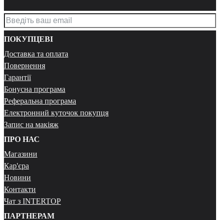
ПОКУПЦЕВІ
Доставка та оплата
Повернення
Гарантії
Бонусна програма
Реферальна програма
Електронний куточок покупця
Запис на макіяж
ПРО НАС
Магазини
Кар'єра
Новини
Контакти
Чат з INTERTOP
ПАРТНЕРАМ