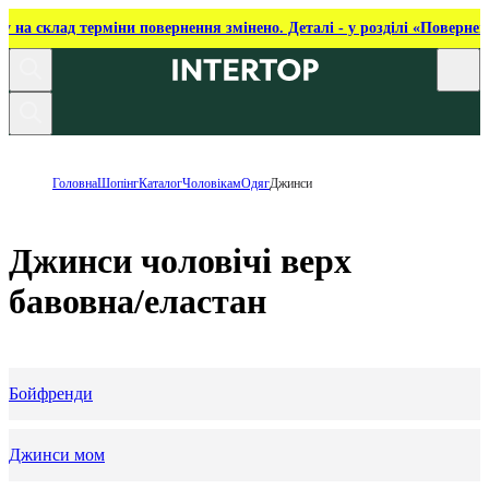
ку на склад терміни повернення змінено. Деталі - у розділі «Повернен
Головна
Шопінг
Каталог
Чоловікам
Одяг
Джинси
Джинси чоловічі верх
бавовна/еластан
Бойфренди
Джинси мом