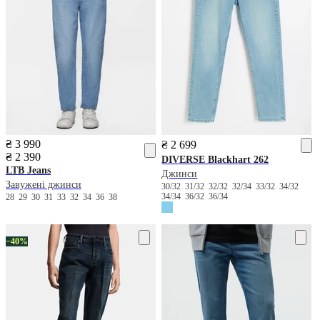
₴ 3 990
₴ 2 699
₴ 2 390
DIVERSE
Blackhart 262
LTB Jeans
Джинси
Завужені джинси
30/32
31/32
32/32
32/34
33/32
34/32
34/34
36/32
36/34
28
29
30
31
33
32
34
36
38
−40%