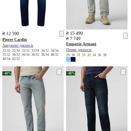
₴ 15 499
₴ 12 590
₴ 7 749
Pierre Cardin
Emporio Armani
Завужені джинси
Прямі джинси
32/32
32/34
33/32
33/34
34/32
34/34
35/32
36/32
36/34
38/32
38/34
40/32
29
30
31
33
32
34
36
38
40/34
42/32
−40%
−40%