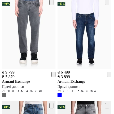
−40%
−40%
₴ 9 799
₴ 6 499
₴ 5 879
₴ 3 899
Armani Exchange
Armani Exchange
Прямі джинси
Прямі джинси
29
30
31
33
32
34
36
38
40
29
30
31
33
32
34
36
38
40
−40%
−50%