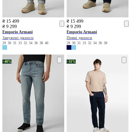
₴ 15 499
₴ 15 499
₴ 9 299
₴ 9 299
Emporio Armani
Emporio Armani
Завужені джинси
Прямі джинси
29
30
31
33
32
34
36
38
40
29
30
31
33
32
34
36
38
−40%
−31%