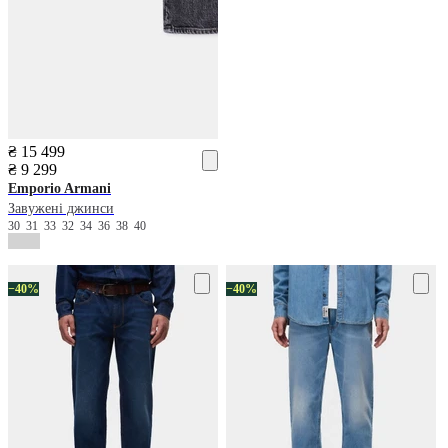
₴ 15 499
₴ 9 299
Emporio Armani
Завужені джинси
30
31
33
32
34
36
38
40
−40%
−40%