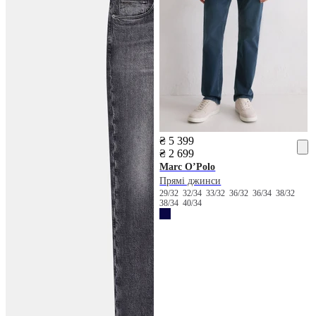
₴ 5 399
₴ 2 699
Marc O’Polo
Прямі джинси
29/32
32/34
33/32
36/32
36/34
38/32
38/34
40/34