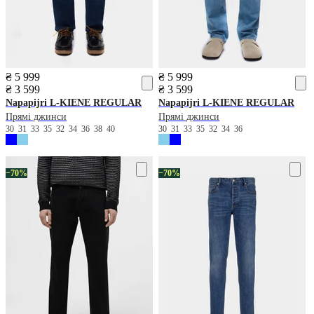
₴ 5 999
₴ 5 999
₴ 3 599
₴ 3 599
Napapijri
L-KIENE REGULAR
Napapijri
L-KIENE REGULAR
Прямі джинси
Прямі джинси
30
31
33
35
32
34
36
38
40
30
31
33
35
32
34
36
−70%
−70%