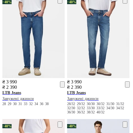
−40%
−40%
₴ 3 990
₴ 3 990
₴ 2 390
₴ 2 390
LTB Jeans
LTB Jeans
Завужені джинси
Завужені джинси
28
29
30
31
33
32
34
36
38
28/32
29/32
30/30
30/32
31/30
31/32
32/30
32/32
33/30
33/32
34/30
34/32
36/30
36/32
38/32
40/32
−40%
−40%