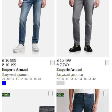
₴ 16 999
₴ 15 499
₴ 10 199
₴ 7 749
Emporio Armani
Emporio Armani
Завужені джинси
Завужені джинси
29
30
31
33
32
34
36
38
40
29
30
31
33
32
34
36
38
40
−40%
−50%