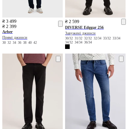
₴ 3 499
₴ 2 599
₴ 2 399
DIVERSE
Edggar 256
Arber
Завужені джинси
Прямі джинси
30/32
31/32
32/32
32/34
33/32
33/34
34/32
34/34
36/34
30
32
34
36
38
40
42