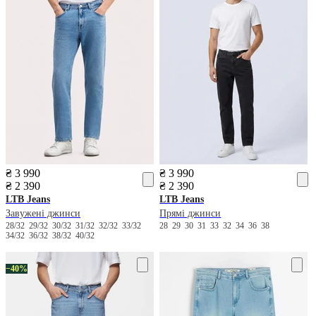
₴ 3 990
₴ 3 990
₴ 2 390
₴ 2 390
LTB Jeans
LTB Jeans
Завужені джинси
Прямі джинси
28/32
29/32
30/32
31/32
32/32
33/32
28
29
30
31
33
32
34
36
38
34/32
36/32
38/32
40/32
−40%