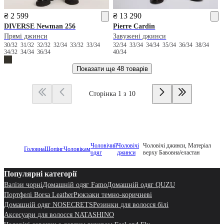
₴ 2 599
₴ 13 290
DIVERSE
Newman 256
Pierre Cardin
Прямі джинси
Завужені джинси
30/32
31/32
32/32
32/34
33/32
33/34
32/34
33/34
34/34
35/34
36/34
38/34
34/32
34/34
36/34
40/34
Показати ще
48 товарів
Сторінка 1 з 10
Чоловічий
Чоловічі
Чоловічі джинси, Матеріал
Головна
Шопінг
Чоловікам
одяг
джинси
верху Бавовна/еластан
Популярні категорії
Валізи чорні
Домашній одяг Famo
Домашній одяг QUZU
Портфелі Borsa Leather
Рюкзаки темно-коричневі
Домашній одяг NOSECRETS
Резинки для волосся білі
Аксесуари для волосся NATASHINO