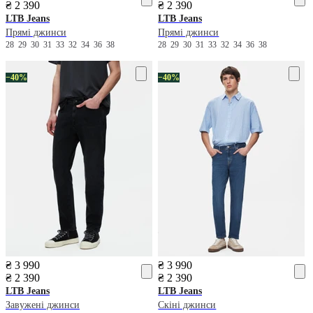
₴ 2 390
₴ 2 390
LTB Jeans
LTB Jeans
Прямі джинси
Прямі джинси
28
29
30
31
33
32
34
36
38
28
29
30
31
33
32
34
36
38
−40%
−40%
₴ 3 990
₴ 3 990
₴ 2 390
₴ 2 390
LTB Jeans
LTB Jeans
Завужені джинси
Скіні джинси