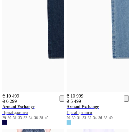
₴ 10 499
₴ 10 999
₴ 6 299
₴ 5 499
Armani Exchange
Armani Exchange
Прямі джинси
Прямі джинси
29
30
31
33
32
34
36
38
40
29
30
31
33
32
34
36
38
40