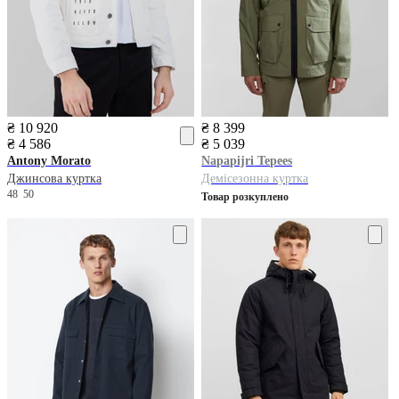
₴ 10 920
₴ 8 399
₴ 4 586
₴ 5 039
Antony Morato
Napapijri
Tepees
Джинсова куртка
Демісезонна куртка
48
50
Товар розкуплено