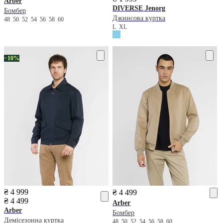
Arber
DIVERSE
Jenorg
Бомбер
Джинсова куртка
48
50
52
54
56
58
60
L
XL
−10%
₴ 4 999
₴ 4 499
₴ 4 499
Arber
Arber
Бомбер
Демісезонна куртка
48
50
52
54
56
58
60