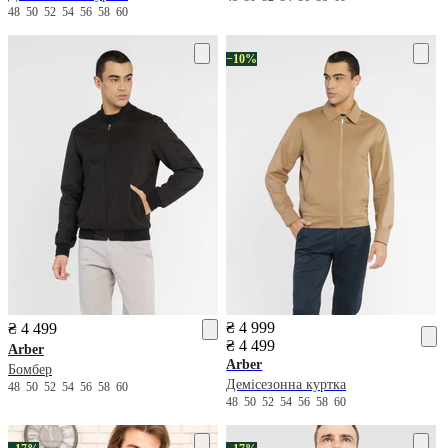
48
50
52
54
56
58
60
−10%
₴ 4 999
₴ 4 499
₴ 4 499
Arber
Arber
Бомбер
Демісезонна куртка
48
50
52
54
56
58
60
48
50
52
54
56
58
60