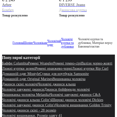
Arber
DIVERSE
Jeano
Бомбер
Джинсова куртка
Товар розкуплено
Товар розкуплено
Чоловічі
Чоловічі куртки та
Чоловічий
Головна
Шопінг
Чоловікам
куртки та
дублянки, Матеріал верху
одяг
дублянки
Бавовна/еластан
Популярні категорії
Баффи Columbia
Ремені Wrangler
Ремені темно-сірі
Валізи чорно-жовті
Лижні куртки зелені
Ремені оранжево-чорні
Лижні куртки Rip Curl
Домашній одяг Misstyle
Сумки для ноутбуків Samsonite
Домашній одяг Original Marines
Вишиванка чоловіча
Джинси скіні чоловічі
Чоловічі джинси кльош
Чоловічі завужені джинси
Джинси бойфренди чоловічі
Вишиванка чоловіча Melanika
Чоловічі завужені джинси C&A
Чоловічі джинси кльош Colin’s
Широкі джинси чоловічі Dickies
Чоловічі завужені джинси Colin's
Чоловічі вишиванки Golden Trinity
Чоловічі джинси скіні - 28 розмір
Чоловічі вишиванки, Розмір одягу 41