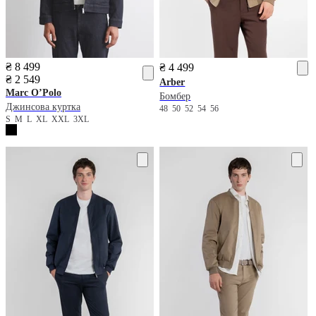
₴ 8 499
₴ 4 499
₴ 2 549
Arber
Marc O’Polo
Бомбер
Джинсова куртка
48
50
52
54
56
S
M
L
XL
XXL
3XL