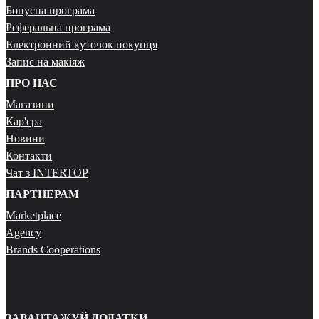
Бонусна програма
Реферальна програма
Електронний куточок покупця
Запис на макіяж
ПРО НАС
Магазини
Кар'єра
Новини
Контакти
Чат з INTERTOP
ПАРТНЕРАМ
Marketplace
Agency
Brands Cooperations
ЗАВАНТАЖУЙ ДОДАТКИ