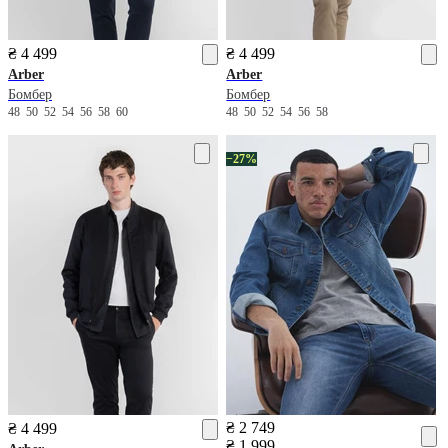
₴ 4 499
₴ 4 499
Arber
Arber
Бомбер
Бомбер
48
50
52
54
56
58
60
48
50
52
54
56
58
−27%
₴ 2 749
₴ 4 499
₴ 1 999