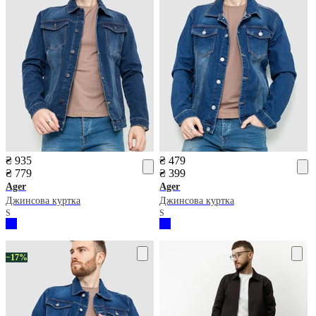
₴ 935
₴ 479
₴ 779
₴ 399
Ager
Ager
Джинсова куртка
Джинсова куртка
S
S
−17%