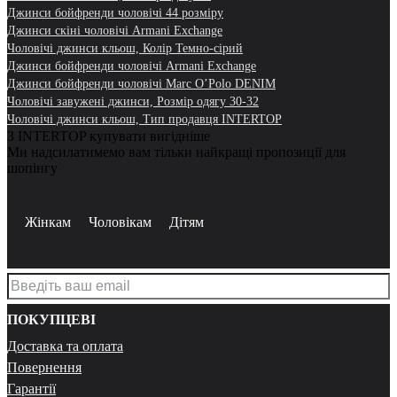
Джинси бойфренди чоловічі 44 розміру
Джинси скіні чоловічі Armani Exchange
Чоловічі джинси кльош, Колір Темно-сірий
Джинси бойфренди чоловічі Armani Exchange
Джинси бойфренди чоловічі Marc O’Polo DENIM
Чоловічі завужені джинси, Розмір одягу 30-32
Чоловічі джинси кльош, Тип продавця INTERTOP
З INTERTOP купувати вигідніше
Ми надсилатимемо вам тільки найкращі пропозиції для
шопінгу
Жінкам
Чоловікам
Дітям
ПОКУПЦЕВІ
Доставка та оплата
Повернення
Гарантії