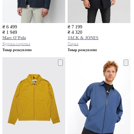
₴ 6 499
₴ 7 199
₴ 1 949
₴ 4 320
Marc O’Polo
JACK & JONES
Куртка-сорочка
Парка
Товар розкуплено
Товар розкуплено