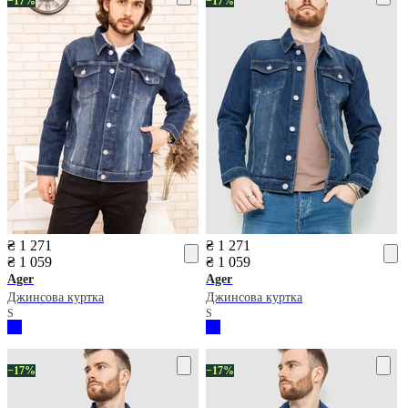
−17%
−17%
₴ 1 271
₴ 1 271
₴ 1 059
₴ 1 059
Ager
Ager
Джинсова куртка
Джинсова куртка
S
S
−17%
−17%