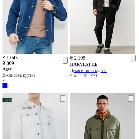
₴ 1 043
₴ 2 195
₴ 869
HARVEST
Eli
Ager
Демісезонна куртка
Джинсова куртка
S
M
L
XL
XXL
S
−58%