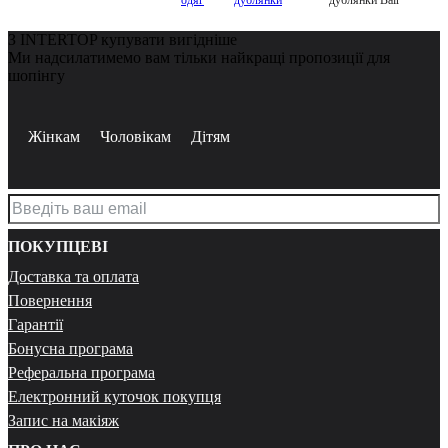
З INTERTOP купувати вигідніше
Ми надсилатимемо вам тільки найкращі пропозиції для
шопінгу
Жінкам
Чоловікам
Дітям
ПОКУПЦЕВІ
Доставка та оплата
Повернення
Гарантії
Бонусна програма
Реферальна програма
Електронний куточок покупця
Запис на макіяж