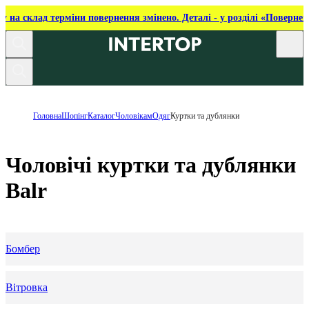
ку на склад терміни повернення змінено. Деталі - у розділі «Повернен
Головна
Шопінг
Каталог
Чоловікам
Одяг
Куртки та дублянки
Чоловічі куртки та дублянки
Balr
Бомбер
Вітровка