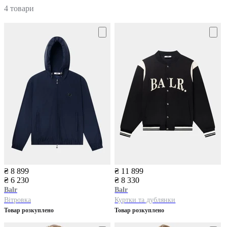
4 товари
₴ 8 899
₴ 11 899
₴ 6 230
₴ 8 330
Balr
Balr
Вітровка
Куртки та дублянки
Товар розкуплено
Товар розкуплено