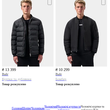
₴ 13 399
₴ 10 299
Balr
Balr
Куртки та дублянки
Бомбер
Товар розкуплено
Товар розкуплено
Чоловічий
Чоловічі куртки та
Чоловічі куртки та
Головна
Шопінг
Чоловікам
одяг
дублянки
дублянки Balr