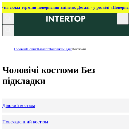
ку на склад терміни повернення змінено. Деталі - у розділі «Повернен
Головна
Шопінг
Каталог
Чоловікам
Одяг
Костюми
Чоловічі костюми Без
підкладки
Діловий костюм
Повсякденний костюм