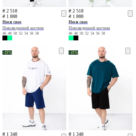
₴ 2 518
₴ 2 518
₴ 1 888
₴ 1 888
Носи своє
Носи своє
Повсякденний костюм
Повсякденний костюм
46
48
50
52
54
56
58
46
48
50
52
54
56
58
−25%
−25%
₴ 1 348
₴ 1 348