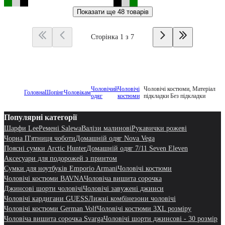
Показати ще
48 товарів
Сторінка 1 з 7
Чоловічий
Чоловічі
Чоловічі костюми, Матеріал
Головна
Шопінг
Чоловікам
одяг
костюми
підкладки Без підкладки
Популярні категорії
Шарфи Lee
Ремені Salewa
Валізи малинові
Рукавички рожеві
Чорна П'ятниця чоботи
Домашній одяг Nova Vega
Поясні сумки Arctic Hunter
Домашній одяг 7/11 Seven Eleven
Аксесуари для подорожей з принтом
Сумки для ноутбуків Emporio Armani
Чоловічі костюми
Чоловічі костюми BAVNA
Чоловіча вишита сорочка
Джинсові шорти чоловічі
Чоловічі завужені джинси
Чоловічі кардигани GUESS
Лижні комбінезони чоловічі
Чоловічі костюми German Volf
Чоловічі костюми 3XL розміру
Чоловіча вишита сорочка Svarga
Чоловічі шорти джинсові - 30 розмір