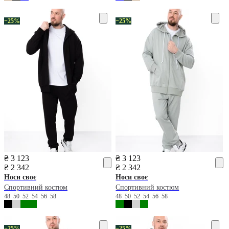
−25%
−25%
₴ 3 123
₴ 3 123
₴ 2 342
₴ 2 342
Носи своє
Носи своє
Спортивний костюм
Спортивний костюм
48
50
52
54
56
58
48
50
52
54
56
58
−25%
−25%