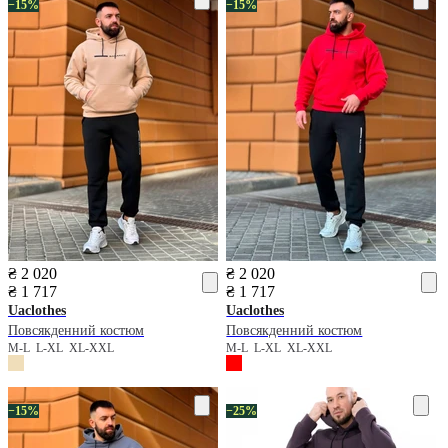
−15%
−15%
₴ 2 020
₴ 2 020
₴ 1 717
₴ 1 717
Uaclothes
Uaclothes
Повсякденний костюм
Повсякденний костюм
M-L
L-XL
XL-XXL
M-L
L-XL
XL-XXL
−15%
−25%