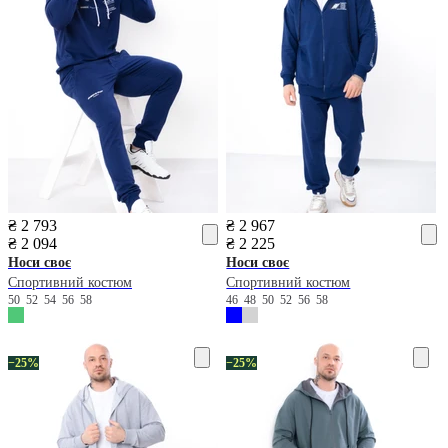
₴ 2 793
₴ 2 967
₴ 2 094
₴ 2 225
Носи своє
Носи своє
Спортивний костюм
Спортивний костюм
50
52
54
56
58
46
48
50
52
56
58
−25%
−25%