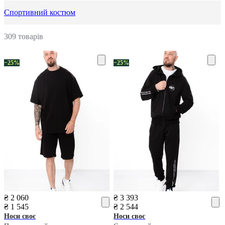
Спортивний костюм
309 товарів
−25%
−25%
₴ 2 060
₴ 3 393
₴ 1 545
₴ 2 544
Носи своє
Носи своє