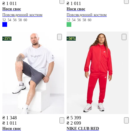
₴ 1 011
₴ 1 011
Носи своє
Носи своє
Повсякденний костюм
Повсякденний костюм
52
54
56
58
60
52
54
56
58
60
−25%
−50%
₴ 1 348
₴ 5 399
₴ 1 011
₴ 2 699
Носи своє
NIKE
CLUB RED