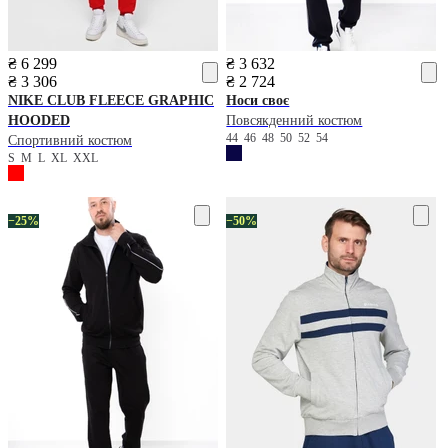
₴ 6 299
₴ 3 632
₴ 3 306
₴ 2 724
NIKE
CLUB FLEECE GRAPHIC
Носи своє
HOODED
Повсякденний костюм
44
46
48
50
52
54
Спортивний костюм
S
M
L
XL
XXL
−25%
−50%