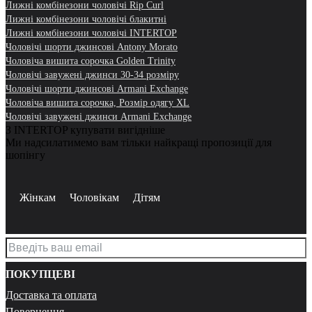
Лижні комбінезони чоловічі Rip Curl
Лижні комбінезони чоловічі блакитні
Лижні комбінезони чоловічі INTERTOP
Чоловічі шорти джинсові Antony Morato
Чоловіча вишита сорочка Golden Trinity
Чоловічі завужені джинси 30-34 розміру
Чоловічі шорти джинсові Armani Exchange
Чоловіча вишита сорочка, Розмір одягу XL
Чоловічі завужені джинси Armani Exchange
З INTERTOP купувати вигідніше
Ми надсилатимемо вам тільки найкращі пропозиції для
шопінгу
Жінкам
Чоловікам
Дітям
ПОКУПЦЕВІ
Доставка та оплата
Повернення