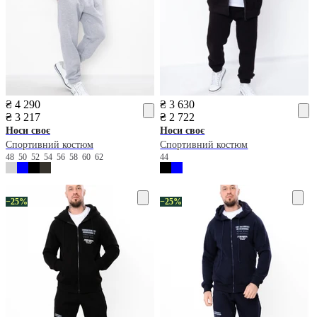
₴ 4 290
₴ 3 630
₴ 3 217
₴ 2 722
Носи своє
Носи своє
Спортивний костюм
Спортивний костюм
48
50
52
54
56
58
60
62
44
−25%
−25%