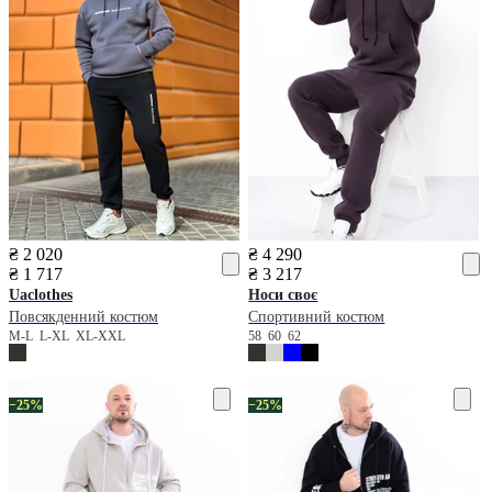
₴ 2 020
₴ 4 290
₴ 1 717
₴ 3 217
Uaclothes
Носи своє
Повсякденний костюм
Спортивний костюм
M-L
L-XL
XL-XXL
58
60
62
−25%
−25%