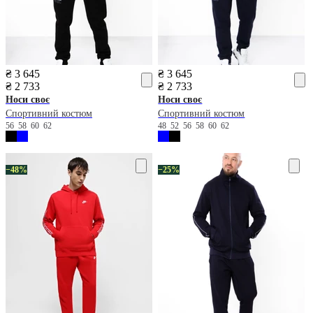
₴ 3 645
₴ 3 645
₴ 2 733
₴ 2 733
Носи своє
Носи своє
Спортивний костюм
Спортивний костюм
56
58
60
62
48
52
56
58
60
62
−48%
−25%