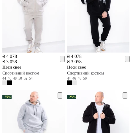
₴ 4 078
₴ 4 078
₴ 3 058
₴ 3 058
Носи своє
Носи своє
Спортивний костюм
Спортивний костюм
44
46
48
50
52
54
44
46
48
50
−25%
−25%