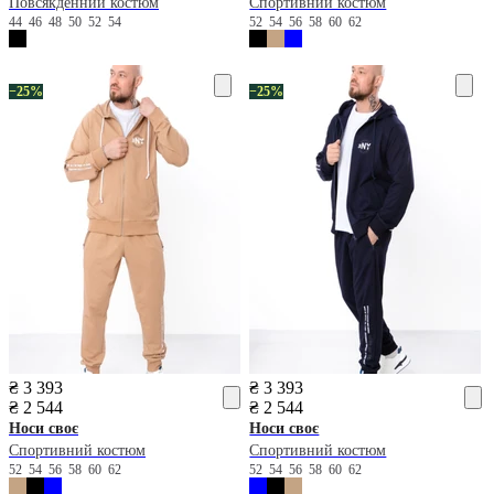
Повсякденний костюм
Спортивний костюм
44
46
48
50
52
54
52
54
56
58
60
62
−25%
−25%
₴ 3 393
₴ 3 393
₴ 2 544
₴ 2 544
Носи своє
Носи своє
Спортивний костюм
Спортивний костюм
52
54
56
58
60
62
52
54
56
58
60
62