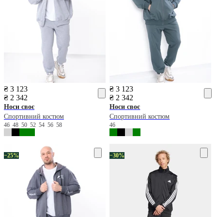
₴ 3 123
₴ 3 123
₴ 2 342
₴ 2 342
Носи своє
Носи своє
Спортивний костюм
Спортивний костюм
46
48
50
52
54
56
58
46
−25%
−30%