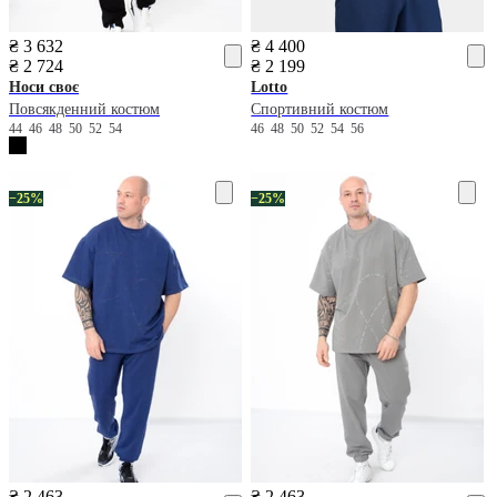
₴ 3 632
₴ 4 400
₴ 2 724
₴ 2 199
Носи своє
Lotto
Повсякденний костюм
Спортивний костюм
44
46
48
50
52
54
46
48
50
52
54
56
−25%
−25%
₴ 2 463
₴ 2 463