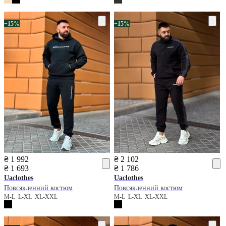
−15%
−15%
₴ 1 992
₴ 2 102
₴ 1 693
₴ 1 786
Uaclothes
Uaclothes
Повсякденний костюм
Повсякденний костюм
M-L
L-XL
XL-XXL
M-L
L-XL
XL-XXL