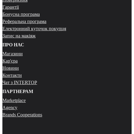
Гарантії
Бонусна програма
Реферальна програма
Електронний куточок покупця
Запис на макіяж
ПРО НАС
Магазини
Кар'єра
Новини
Контакти
Чат з INTERTOP
ПАРТНЕРАМ
Marketplace
Agency
Brands Cooperations