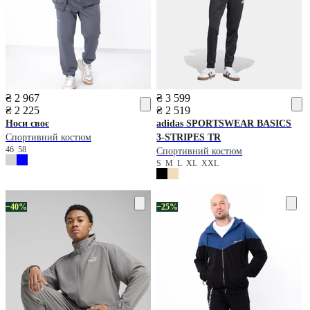
₴ 2 967
₴ 3 599
₴ 2 225
₴ 2 519
Носи своє
adidas
SPORTSWEAR BASICS
Спортивний костюм
3-STRIPES TR
46
58
Спортивний костюм
S
M
L
XL
XXL
−40%
−25%