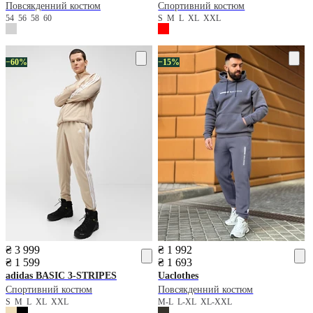
Повсякденний костюм
Спортивний костюм
54
56
58
60
S
M
L
XL
XXL
−60%
−15%
₴ 3 999
₴ 1 992
₴ 1 599
₴ 1 693
adidas
BASIC 3-STRIPES
Uaclothes
Спортивний костюм
Повсякденний костюм
S
M
L
XL
XXL
M-L
L-XL
XL-XXL