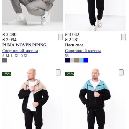
₴ 3 490
₴ 3 042
₴ 2 094
₴ 2 281
PUMA
WOVEN PIPING
Носи своє
Спортивний костюм
Спортивний костюм
S
M
L
XL
XXL
56
−25%
−25%