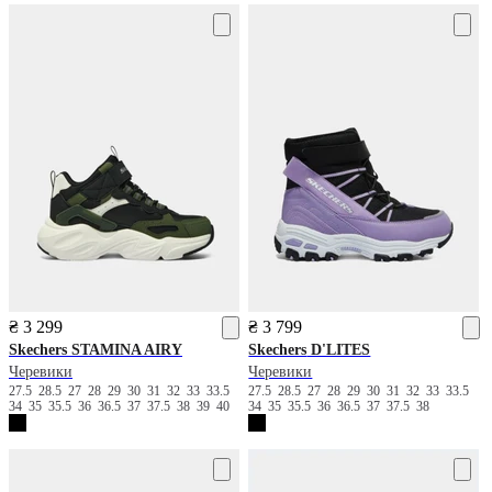
₴ 3 299
₴ 3 799
Skechers
STAMINA AIRY
Skechers
D'LITES
Черевики
Черевики
27.5
28.5
27
28
29
30
31
32
33
33.5
27.5
28.5
27
28
29
30
31
32
33
33.5
34
35
35.5
36
36.5
37
37.5
38
39
40
34
35
35.5
36
36.5
37
37.5
38