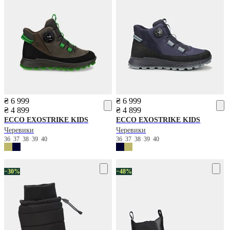
₴ 6 999
₴ 6 999
₴ 4 899
₴ 4 899
ECCO
EXOSTRIKE KIDS
ECCO
EXOSTRIKE KIDS
Черевики
Черевики
36
37
38
39
40
36
37
38
39
40
−30%
−48%