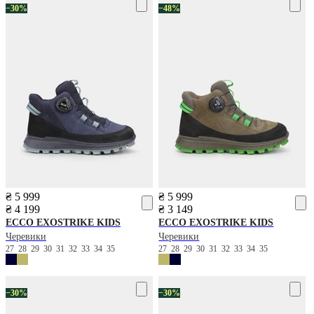
−30%
−48%
₴ 5 999
₴ 5 999
₴ 4 199
₴ 3 149
ECCO
EXOSTRIKE KIDS
ECCO
EXOSTRIKE KIDS
Черевики
Черевики
27
28
29
30
31
32
33
34
35
27
28
29
30
31
32
33
34
35
−30%
−30%