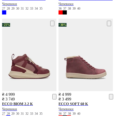
Черевики
Черевики
27
28
29
30
31
32
33
34
35
36
37
38
39
40
−25%
−30%
₴ 4 999
₴ 4 999
₴ 3 749
₴ 3 499
ECCO
BIOM 2.2 K
ECCO
SOFT 60 K
Черевики
Черевики
27
28
29
30
31
32
33
34
35
36
37
38
39
40