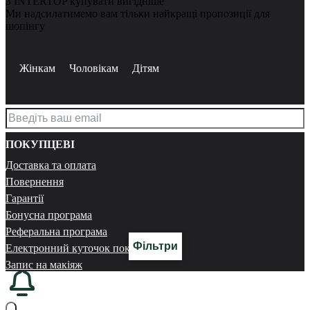
З INTERTOP купувати вигідніше
Ми надсилатимемо вам тільки найкращі пропозиції для
шопінгу
Жінкам
Чоловікам
Дітям
ПОКУПЦЕВІ
Доставка та оплата
Повернення
Гарантії
Бонусна програма
Реферальна програма
Фільтри
Електронний куточок покупця
Запис на макіяж
ПРО НАС
Магазини