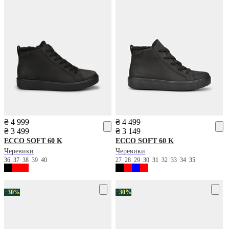
₴ 4 999
₴ 4 499
₴ 3 499
₴ 3 149
ECCO
SOFT 60 K
ECCO
SOFT 60 K
Черевики
Черевики
36
37
38
39
40
27
28
29
30
31
32
33
34
35
−30%
−30%