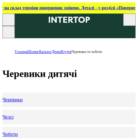
ку на склад терміни повернення змінено. Деталі - у розділі «Повернен
Головна
Шопінг
Каталог
Дітям
Взуття
Черевики та чоботи
Черевики дитячі
Черевики
Челсі
Чоботи