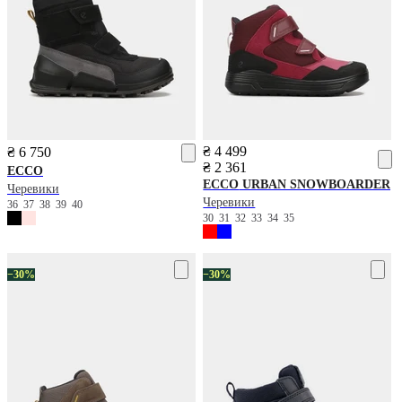
₴ 4 499
₴ 6 750
₴ 2 361
ECCO
ECCO
URBAN SNOWBOARDER
Черевики
Черевики
36
37
38
39
40
30
31
32
33
34
35
−30%
−30%