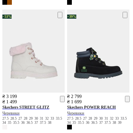
−53%
−39%
₴ 3 199
₴ 2 799
₴ 1 499
₴ 1 699
Skechers
STREET GLITZ
Skechers
POWER REACH
Черевики
Черевики
27.5
28.5
27
28
29
30
31
32
33
33.5
27.5
28.5
27
28
29
30
31
32
33
33.5
34
35
35.5
36
36.5
37
37.5
38
34
35
35.5
36
36.5
37
37.5
38
39