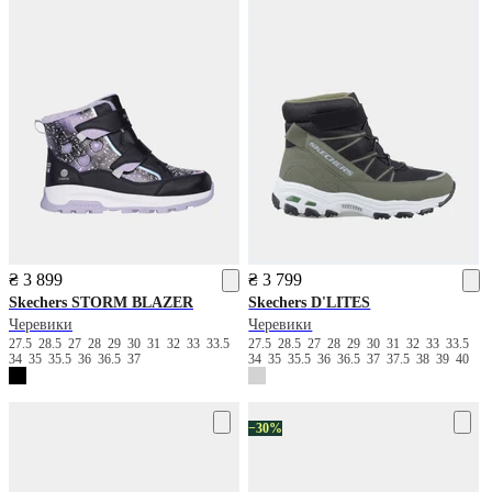
₴ 3 899
₴ 3 799
Skechers
STORM BLAZER
Skechers
D'LITES
Черевики
Черевики
27.5
28.5
27
28
29
30
31
32
33
33.5
27.5
28.5
27
28
29
30
31
32
33
33.5
34
35
35.5
36
36.5
37
34
35
35.5
36
36.5
37
37.5
38
39
40
−30%