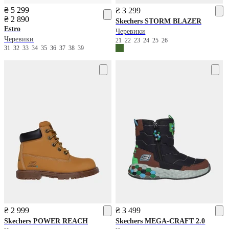
₴ 5 299
₴ 3 299
₴ 2 890
Skechers
STORM BLAZER
Estro
Черевики
Черевики
21
22
23
24
25
26
31
32
33
34
35
36
37
38
39
₴ 2 999
₴ 3 499
Skechers
POWER REACH
Skechers
MEGA-CRAFT 2.0