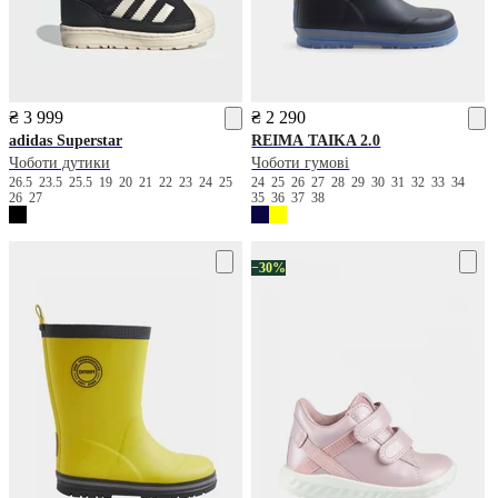
₴ 3 999
₴ 2 290
adidas
Superstar
REIMA
TAIKA 2.0
Чоботи дутики
Чоботи гумові
26.5
23.5
25.5
19
20
21
22
23
24
25
24
25
26
27
28
29
30
31
32
33
34
26
27
35
36
37
38
−30%