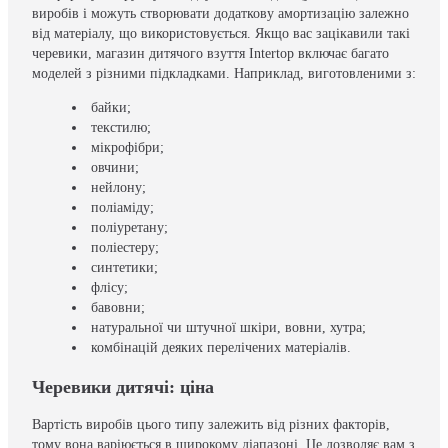
виробів і можуть створювати додаткову амортизацію залежно
від матеріалу, що використовується. Якщо вас зацікавили такі
черевики, магазин дитячого взуття Intertop включає багато
моделей з різними підкладками. Наприклад, виготовленими з:
байки;
текстилю;
мікрофібри;
овчини;
нейлону;
поліаміду;
поліуретану;
поліестеру;
синтетики;
флісу;
бавовни;
натуральної чи штучної шкіри, вовни, хутра;
комбінацій деяких перелічених матеріалів.
Черевики дитячі: ціна
Вартість виробів цього типу залежить від різних факторів,
тому вона варіюється в широкому діапазоні. Це дозволяє вам з