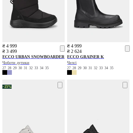
₴ 4 999
₴ 4 999
₴ 3 499
₴ 2 624
ECCO
URBAN SNOWBOARDER
ECCO
GRAINER K
Чоботи дутики
Челсі
27
28
29
30
31
32
33
34
35
27
28
29
30
31
32
33
34
35
−25%