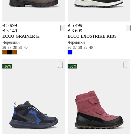
₴ 5 999
₴ 5 499
₴ 3 149
₴ 3 699
ECCO
GRAINER K
ECCO
EXOSTRIKE KIDS
Черевики
Черевики
36
37
38
39
40
36
37
38
39
40
−36%
−30%