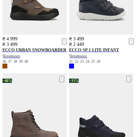
₴ 4 999
₴ 3 499
₴ 3 499
₴ 2 449
ECCO
URBAN SNOWBOARDER
ECCO
SP.1 LITE INFANT
Черевики
Черевики
36
37
38
39
40
21
22
23
24
25
26
−48%
−33%