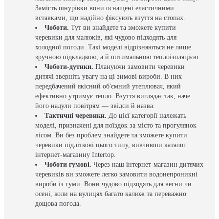
Замість шнурівки вони оснащені еластичними
вставками, що надійно фіксують взуття на стопах.
Чоботи.
Тут ви знайдете та зможете купити
черевики для малюків, які чудово підходять для
холодної погоди. Такі моделі відрізняються не лише
зручною підкладкою, а й оптимальною теплоізоляцією.
Чоботи-дутики.
Плануючи замовити черевики
дитячі зверніть увагу на ці зимові вироби. В них
передбачений якісний об'ємний утеплювач, який
ефективно утримує тепло. Взуття виглядає так, наче
його надули повітрям — звідси й назва.
Тактичні черевики.
До цієї категорії належать
моделі, призначені для поїздок за місто та прогулянок
лісом. Ви без проблем знайдете та зможете купити
черевики підліткові цього типу, вивчивши каталог
інтернет-магазину Intertop.
Чоботи гумові.
Через наш інтернет-магазин дитячих
черевиків ви зможете легко замовити водонепроникні
вироби із гуми. Вони чудово підходять для весни чи
осені, коли на вулицях багато калюж та переважно
дощова погода.