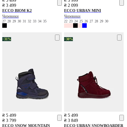
₴ 5 499
₴ 3 999
₴ 3 499
₴ 2 099
ECCO
BIOM K2
ECCO
URBAN MINI
Черевики
Черевики
27
28
29
30
31
32
33
34
35
22
23
24
25
26
27
28
29
30
−31%
−30%
₴ 5 499
₴ 5 499
₴ 3 799
₴ 3 849
ECCO
SNOW MOUNTAIN
ECCO
URBAN SNOWBOARDER