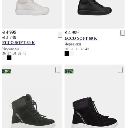
₴ 4 999
₴ 4 999
₴ 3 749
ECCO
SOFT 60 K
ECCO
SOFT 60 K
Черевики
Черевики
36
37
38
39
40
36
37
38
39
40
−30%
−31%