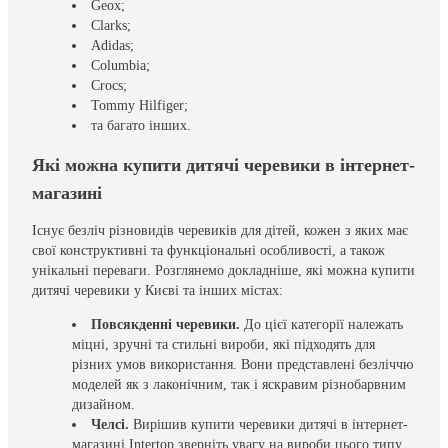
Geox;
Clarks;
Adidas;
Columbia;
Crocs;
Tommy Hilfiger;
та багато інших.
Які можна купити дитячі черевики в інтернет-
магазині
Існує безліч різновидів черевиків для дітей, кожен з яких має
свої конструктивні та функціональні особливості, а також
унікальні переваги. Розглянемо докладніше, які можна купити
дитячі черевики у Києві та інших містах:
Повсякденні черевики.
До цієї категорії належать
міцні, зручні та стильні вироби, які підходять для
різних умов використання. Вони представлені безліччю
моделей як з лаконічним, так і яскравим різнобарвним
дизайном.
Челсі.
Вирішив купити черевики дитячі в інтернет-
магазині Intertop зверніть увагу на вироби цього типу.