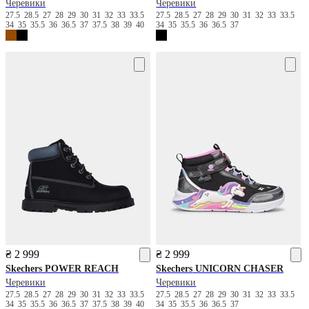
Черевики
Черевики
27.5
28.5
27
28
29
30
31
32
33
33.5
27.5
28.5
27
28
29
30
31
32
33
33.5
34
35
35.5
36
36.5
37
37.5
38
39
40
34
35
35.5
36
36.5
37
₴ 2 999
₴ 2 999
Skechers
POWER REACH
Skechers
UNICORN CHASER
Черевики
Черевики
27.5
28.5
27
28
29
30
31
32
33
33.5
27.5
28.5
27
28
29
30
31
32
33
33.5
34
35
35.5
36
36.5
37
37.5
38
39
40
34
35
35.5
36
36.5
37