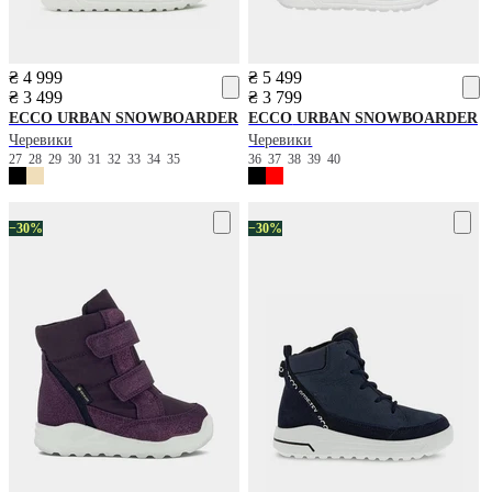
₴ 4 999
₴ 5 499
₴ 3 499
₴ 3 799
ECCO
URBAN SNOWBOARDER
ECCO
URBAN SNOWBOARDER
Черевики
Черевики
27
28
29
30
31
32
33
34
35
36
37
38
39
40
−30%
−30%