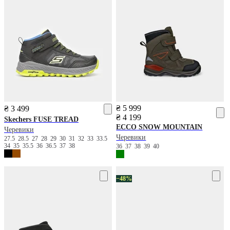
₴ 5 999
₴ 3 499
₴ 4 199
Skechers
FUSE TREAD
ECCO
SNOW MOUNTAIN
Черевики
Черевики
27.5
28.5
27
28
29
30
31
32
33
33.5
34
35
35.5
36
36.5
37
38
36
37
38
39
40
−48%