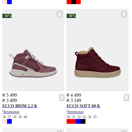
−36%
−30%
₴ 5 499
₴ 4 499
₴ 3 499
₴ 3 149
ECCO
BIOM 2.2 K
ECCO
SOFT 60 K
Черевики
Черевики
36
37
38
39
40
30
31
32
33
34
35