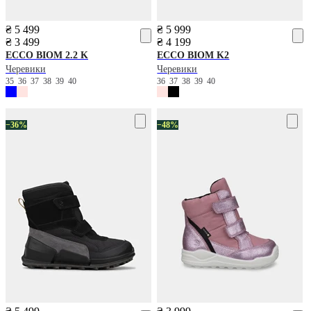
₴ 5 499
₴ 5 999
₴ 3 499
₴ 4 199
ECCO
BIOM 2.2 K
ECCO
BIOM K2
Черевики
Черевики
35
36
37
38
39
40
36
37
38
39
40
−36%
−48%