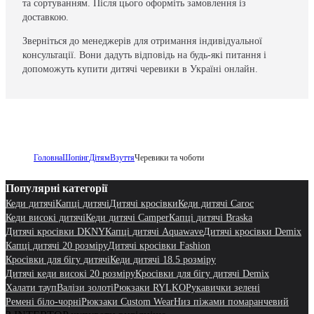
та сортуванням. Після цього оформіть замовлення із
доставкою.
Зверніться до менеджерів для отримання індивідуальної
консультації. Вони дадуть відповідь на будь-які питання і
допоможуть купити дитячі черевики в Україні онлайн.
Головна
Шопінг
Дітям
Взуття
Черевики та чоботи
Популярні категорії
Кеди дитячі
Капці дитячі
Дитячі кросівки
Кеди дитячі Caroc
Кеди високі дитячі
Кеди дитячі Camper
Капці дитячі Braska
Дитячі кросівки DKNY
Капці дитячі Aquawave
Дитячі кросівки Demix
Капці дитячі 20 розміру
Дитячі кросівки Fashion
Кросівки для бігу дитячі
Кеди дитячі 18.5 розміру
Дитячі кеди високі 20 розміру
Кросівки для бігу дитячі Demix
Халати тауп
Валізи золоті
Рюкзаки RYLKO
Рукавички зелені
Ремені біло-чорні
Рюкзаки Custom Wear
Низ піжами помаранчевий