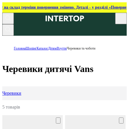
ку на склад терміни повернення змінено. Деталі - у розділі «Повернен
Головна
Шопінг
Каталог
Дітям
Взуття
Черевики та чоботи
Черевики дитячі Vans
Черевики
5 товарів