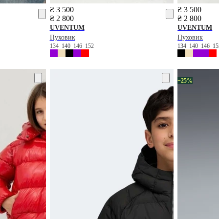
₴ 3 500
₴ 3 500
₴ 2 800
₴ 2 800
UVENTUM
UVENTUM
Пуховик
Пуховик
134
140
146
152
134
140
146
1
−25%