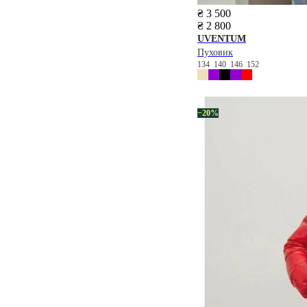
₴ 3 500
₴ 2 800
UVENTUM
Пуховик
134
140
146
152
−20%