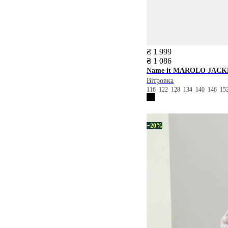
₴ 1 999
₴ 1 086
Name it
MAROLO JACK
Вітровка
116
122
128
134
140
146
15
−20%