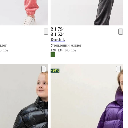
₴ 1 794
₴ 1 524
Denchik
илет
Утеплений жилет
46
152
128
134
146
152
−20%