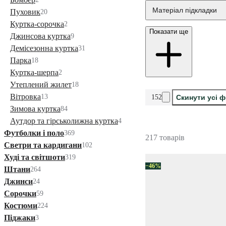
Матеріал підкладки
Пуховик
20
Куртка-сорочка
2
Показати ще
Джинсова куртка
9
Демісезонна куртка
31
Парка
18
Куртка-шерпа
2
Утеплений жилет
18
Вітровка
13
152
Скинути усі ф
Зимова куртка
84
Аутдор та гірськолижна куртка
4
Футболки і поло
369
217 товарів
Светри та кардигани
102
Худі та світшоти
319
−46%
Штани
264
Джинси
24
Сорочки
59
Костюми
224
Піджаки
3