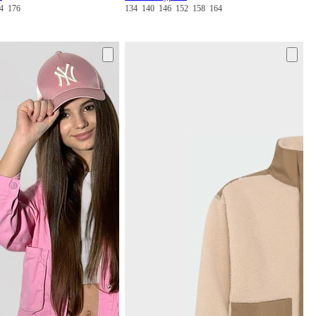
64
176
134
140
146
152
158
164