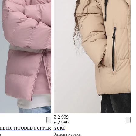
₴ 2 999
₴ 2 989
HETIC HOODED PUFFER
YUKI
а
Зимова куртка