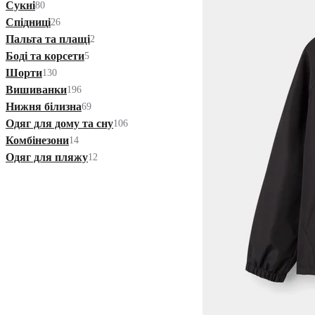
Сукні
80
Спідниці
26
Пальта та плащі
2
Боді та корсети
5
Шорти
130
Вишиванки
196
Нижня білизна
69
Одяг для дому та сну
106
Комбінезони
14
Одяг для пляжу
12