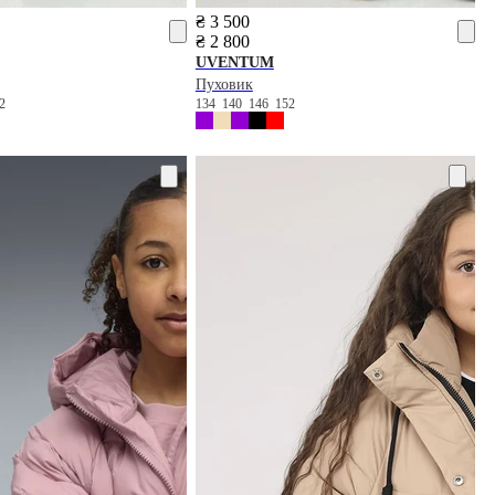
₴ 3 500
₴ 2 800
UVENTUM
Пуховик
52
134
140
146
152