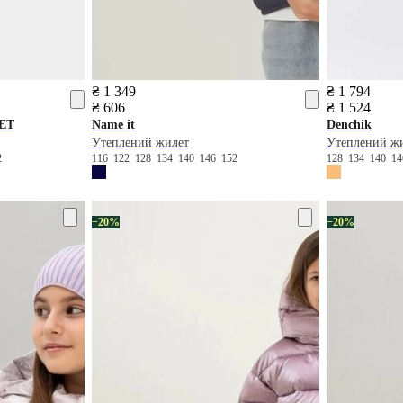
₴ 1 349
₴ 1 794
₴ 606
₴ 1 524
ET
Name it
Denchik
Утеплений жилет
Утеплений ж
2
116
122
128
134
140
146
152
128
134
140
1
−20%
−20%