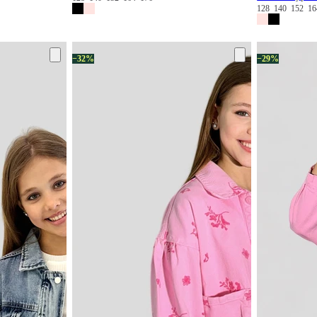
128
140
152
1
−32%
−29%