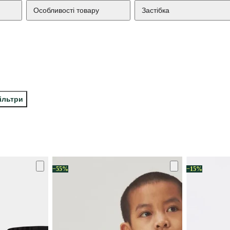
Особливості товару
Застібка
ільтри
−55%
−15%