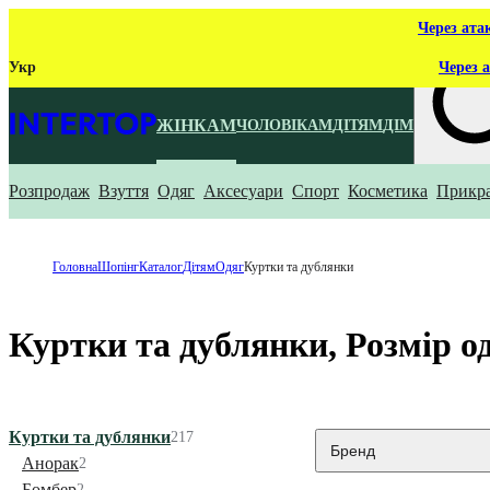
Через ата
Укр
Через а
ЖІНКАМ
ЧОЛОВІКАМ
ДІТЯМ
ДІМ
Розпродаж
Взуття
Одяг
Аксесуари
Спорт
Косметика
Прикр
Що ти ш
Головна
Шопінг
Каталог
Дітям
Одяг
Куртки та дублянки
Куртки та дублянки, Розмір о
Куртки та дублянки
217
Бренд
Анорак
2
Бомбер
2