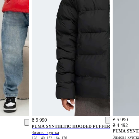
₴ 5 990
₴ 5 990
₴ 4 492
PUMA
SYNTHETIC HOODED PUFFER
PUMA
SYNT
Зимова куртка
Зимова куртк
128
140
152
164
176