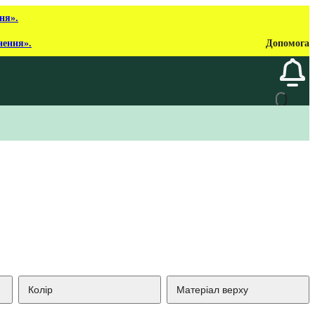
ня».
нення».
Допомога
Колір
Матеріал верху