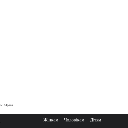
м Alpaca
Жінкам
Чоловікам
Дітям
у