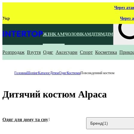
Через ата
Укр
Через а
ЖІНКАМ
ЧОЛОВІКАМ
ДІТЯМ
ДІМ
Розпродаж
Взуття
Одяг
Аксесуари
Спорт
Косметика
Прикр
Що ти ш
Головна
Шопінг
Каталог
Дітям
Одяг
Костюми
Повсякденний костюм
Дитячий костюм Alpaca
Одяг для дому та сну
1
Бренд
(1)