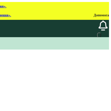
ня».
нення».
Допомога