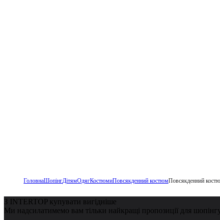
Головна
Шопінг
Дітям
Одяг
Костюми
Повсякденний костюм
Повсякденний костю
З INTERTOP купувати вигідніше
Ми надсилатимемо вам тільки найкращі пропозиції для шопінг