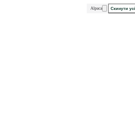
Alpaca
Скинути ус