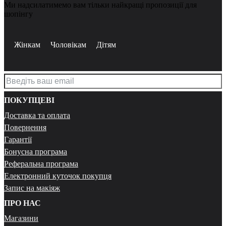
Ми надсилатимемо вам тільки найкращі пропозиції для
шопінгу
Жінкам
Чоловікам
Дітям
ПОКУПЦЕВІ
Доставка та оплата
Повернення
Гарантії
Бонусна програма
Реферальна програма
Електронний куточок покупця
Запис на макіяж
ПРО НАС
Магазини