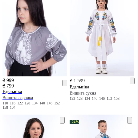
₴ 999
₴ 1 599
₴ 799
Едельвіка
Едельвіка
Вишита сукня
Вишита сорочка
122
128
134
140
146
152
158
110
116
122
128
134
140
146
152
158
104
−24%