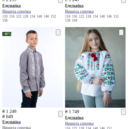
Едельвіка
Едельвіка
Вишита сорочка
Вишита сорочка
110
116
122
128
134
140
146
152
110
116
122
128
134
140
146
152
158
158
104
−48%
₴ 1 249
₴ 1 749
₴ 649
Едельвіка
Едельвіка
Вишита сорочка
Вишита сорочка
116
122
128
134
140
146
152