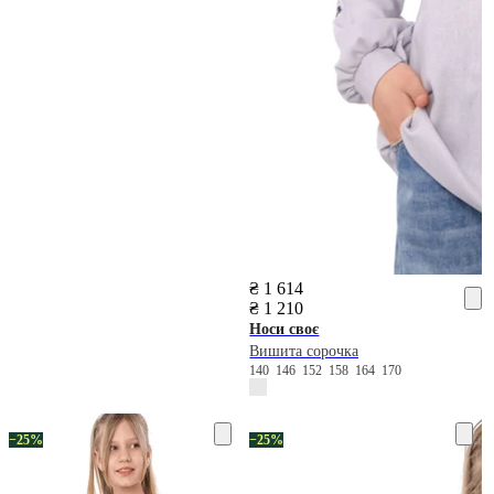
₴ 1 614
₴ 1 210
Носи своє
Вишита сорочка
140
146
152
158
164
170
−25%
−25%