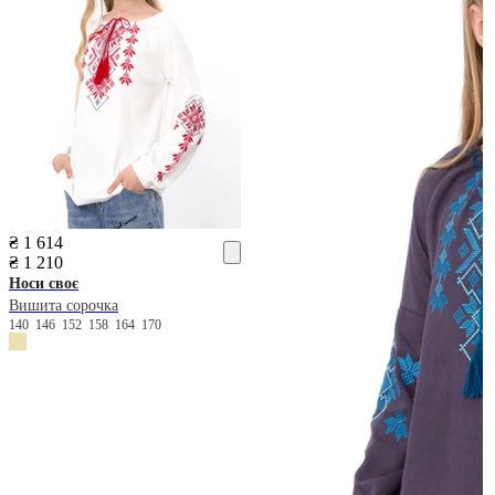
₴ 1 614
₴ 1 210
Носи своє
Вишита сорочка
140
146
152
158
164
170