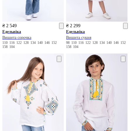
₴ 2 549
₴ 2 299
Едельвіка
Едельвіка
Вишита сорочка
Вишита сукня
110
116
122
128
134
140
146
152
98
110
116
122
128
134
140
146
152
158
104
158
104