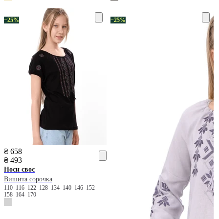
−25%
−25%
₴ 658
₴ 493
Носи своє
Вишита сорочка
110
116
122
128
134
140
146
152
158
164
170