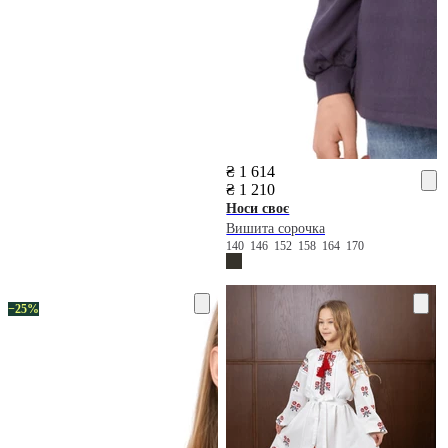
₴ 1 614
₴ 1 210
Носи своє
Вишита сорочка
140
146
152
158
164
170
−25%