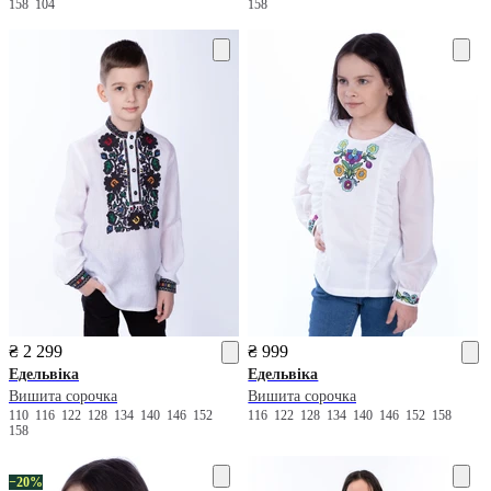
158
104
158
₴ 2 299
₴ 999
Едельвіка
Едельвіка
Вишита сорочка
Вишита сорочка
110
116
122
128
134
140
146
152
116
122
128
134
140
146
152
158
158
−20%