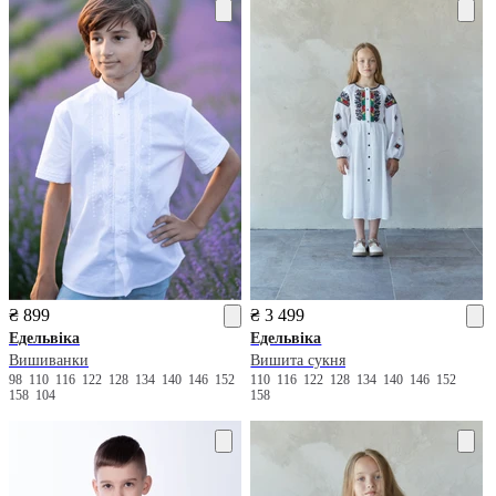
₴ 899
₴ 3 499
Едельвіка
Едельвіка
Вишиванки
Вишита сукня
98
110
116
122
128
134
140
146
152
110
116
122
128
134
140
146
152
158
104
158