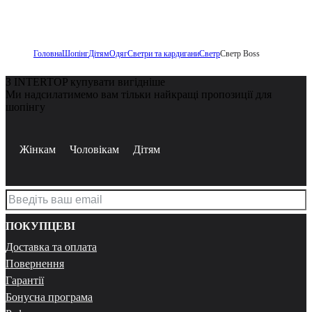
Головна
Шопінг
Дітям
Одяг
Светри та кардигани
Светр
Светр Boss
З INTERTOP купувати вигідніше
Ми надсилатимемо вам тільки найкращі пропозиції для
шопінгу
Жінкам
Чоловікам
Дітям
ПОКУПЦЕВІ
Доставка та оплата
Повернення
Гарантії
Бонусна програма