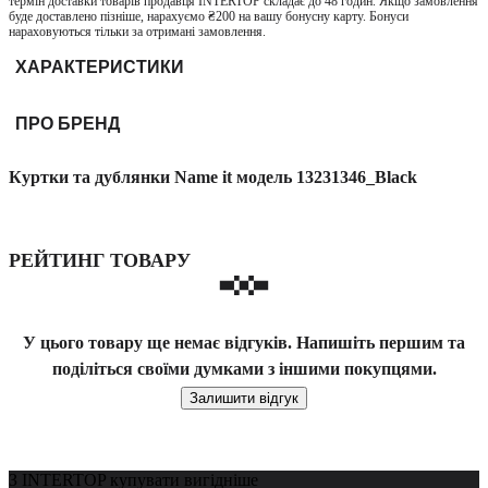
термін доставки товарів продавця INTERTOP складає до 48 годин. Якщо замовлення
буде доставлено пізніше, нарахуємо ₴200 на вашу бонусну карту. Бонуси
нараховуються тільки за отримані замовлення.
ХАРАКТЕРИСТИКИ
ПРО БРЕНД
Куртки та дублянки Name it модель 13231346_Black
РЕЙТИНГ ТОВАРУ
У цього товару ще немає відгуків. Напишіть першим та
поділіться своїми думками з іншими покупцями.
Залишити відгук
З INTERTOP купувати вигідніше