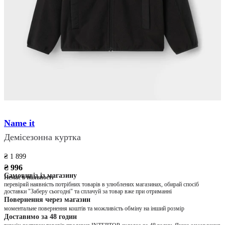
Name it
Демісезонна куртка
₴ 1 899
₴ 996
Самовивіз із магазину
Немає в наявності
перевіряй наявність потрібних товарів в улюблених магазинах, обирай спосіб
доставки "Заберу сьогодні" та сплачуй за товар вже при отриманні
Повернення через магазин
моментальне повернення коштів та можливість обміну на інший розмір
Доставимо за 48 годин