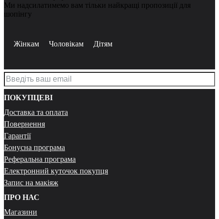
Ми надсилатимемо вам тільки найкращі пропозиції для
шопінгу
Жінкам
Чоловікам
Дітям
ПОКУПЦЕВІ
Доставка та оплата
Повернення
Гарантії
Бонусна програма
Реферальна програма
Електронний куточок покупця
Запис на макіяж
ПРО НАС
Магазини