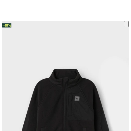
ку на склад терміни повернення змінено. Деталі - у розділі «Повернен
−48%