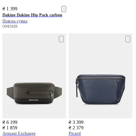
₴ 1 399
Dakine
Dakine Hip Pack carbon
Поясна сумка
ONESIZE
₴ 6 199
₴ 3 399
₴ 1 859
₴ 2 379
Armani Exchange
Picard