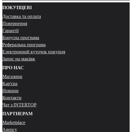
ПОКУПЦЕВІ
Доставка та оплата
Повернення
Гарантії
Бонусна програма
Реферальна програма
Електронний куточок покупця
Запис на макіяж
ПРО НАС
Магазини
Кар'єра
Новини
Контакти
Чат з INTERTOP
ПАРТНЕРАМ
Marketplace
Agency