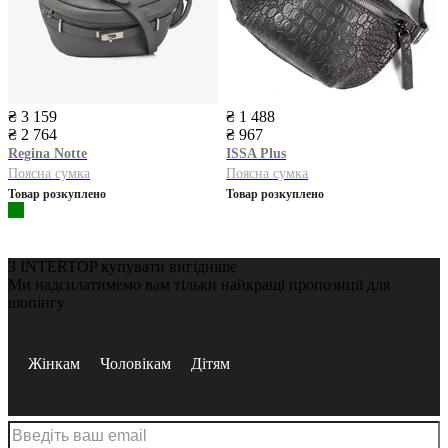
₴ 3 159
₴ 1 488
₴ 2 764
₴ 967
Regina Notte
ISSA Plus
Поясна сумка
Поясна сумка
Товар розкуплено
Товар розкуплено
З INTERTOP купувати вигідніше
Ми надсилатимемо вам тільки найкращі пропозиції для
шопінгу
Жінкам
Чоловікам
Дітям