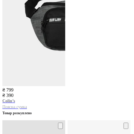
₴ 799
₴ 390
Colin’s
Поясна сумка
Товар розкуплено