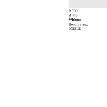
₴ 799
₴ 448
Without
Поясна сумка
ONESIZE