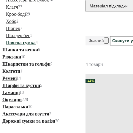
Матеріал підкладки
Клатч
23
Крос-боді
29
Хобо
2
Шопер
7
Шолдер бег
1
Золотий
Скинути у
Поясна сумка
4
Шапки та кепки
5
Рюкзаки
10
Шкарпетки та гольфи
2
4 товари
Колготи
1
Ремені
14
−44%
Шарфи та хустки
5
Гаманці
18
Окуляри
228
Парасольки
10
Аксесуари для взуття
2
Дорожні сумки та валізи
20