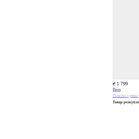
₴ 1 799
Boss
Поясна сумка
Товар розкупл