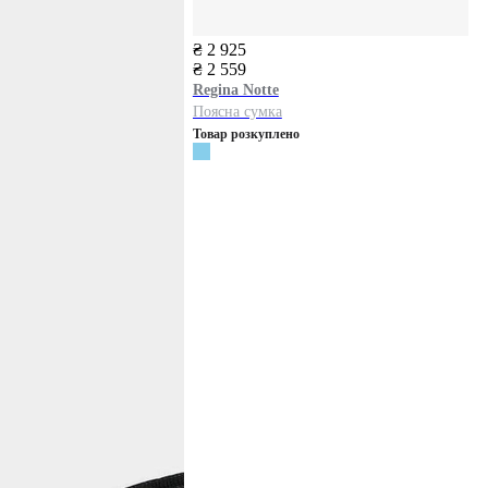
₴ 2 925
₴ 2 559
Regina Notte
Поясна сумка
Товар розкуплено