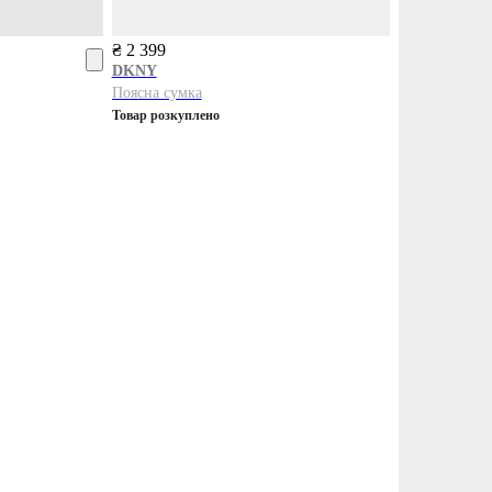
₴ 2 399
DKNY
Поясна сумка
Товар розкуплено