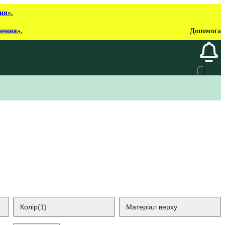
ня».
нення».
Допомога
Колір
(1)
Матеріал верху