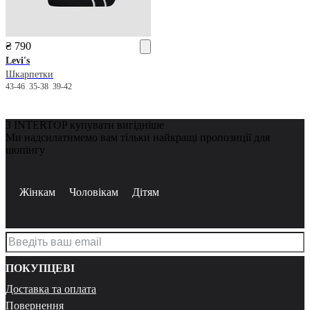
₴ 790
Levi's
Шкарпетки
43-46
35-38
39-42
З INTERTOP купувати вигідніше
Ми надсилатимемо вам тільки найкращі пропозиції для
шопінгу
Жінкам
Чоловікам
Дітям
ПОКУПЦЕВІ
Доставка та оплата
Повернення