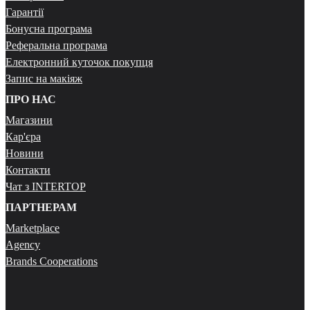
Гарантії
Бонусна програма
Реферальна програма
Електронний куточок покупця
Запис на макіяж
ПРО НАС
Магазини
Кар'єра
Новини
Контакти
Чат з INTERTOP
ПАРТНЕРАМ
Marketplace
Agency
Brands Cooperations