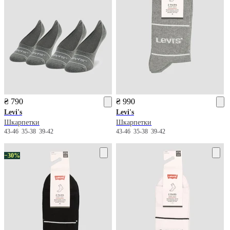
₴ 790
₴ 990
Levi's
Levi's
Шкарпетки
Шкарпетки
43-46
35-38
39-42
43-46
35-38
39-42
−30%