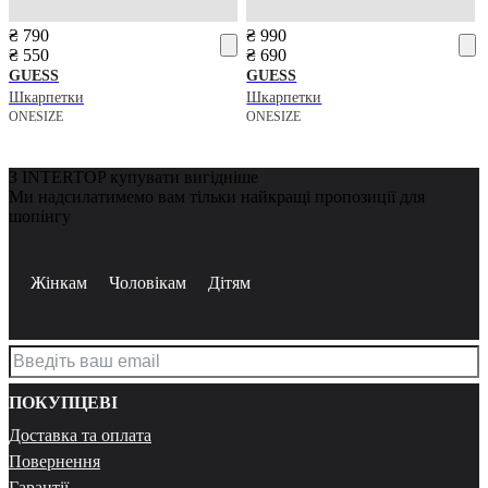
₴ 790
₴ 990
₴ 550
₴ 690
GUESS
GUESS
Шкарпетки
Шкарпетки
ONESIZE
ONESIZE
З INTERTOP купувати вигідніше
Ми надсилатимемо вам тільки найкращі пропозиції для
шопінгу
Жінкам
Чоловікам
Дітям
ПОКУПЦЕВІ
Доставка та оплата
Повернення
Гарантії