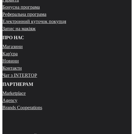
Бонусна програма
Реферальна програма
Електронний куточок покупця
Запис на макіяж
ПРО НАС
Магазини
Кар'єра
Новини
Контакти
Чат з INTERTOP
ПАРТНЕРАМ
Marketplace
Agency
Brands Cooperations