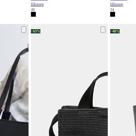
Шопер
Шопер
48
34
−63%
−40%