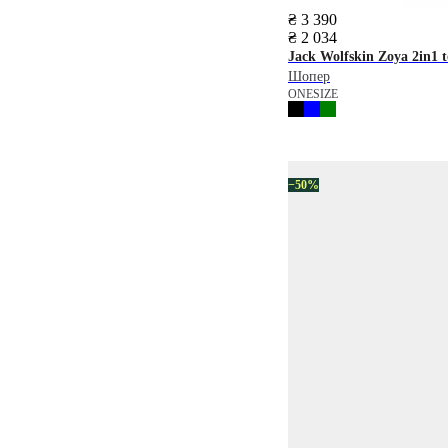
₴ 3 390
₴ 2 034
Jack Wolfskin
Zoya 2in1 t
Шопер
ONESIZE
−50%