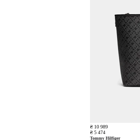
₴ 10 989
₴ 5 474
Tommy Hilfiger