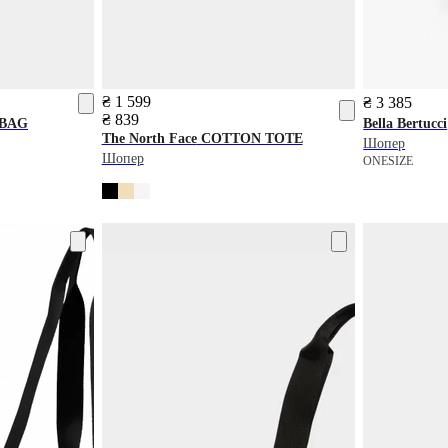
₴ 1 599
₴ 3 385
₴ 839
 BAG
Bella Bertucci
The North Face
COTTON TOTE
Шопер
Шопер
ONESIZE