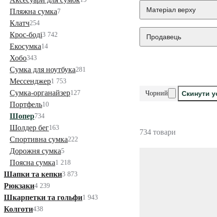
Матеріал верху
Пляжна сумка
7
Клатч
254
Крос-боді
3 742
Продавець
Екосумка
14
Хобо
343
Сумка для ноутбука
281
Мессенджер
1 753
Сумка-органайзер
127
Чорний
Скинути у
Портфель
10
Шопер
734
Шолдер бег
163
734 товари
Спортивна сумка
222
Дорожня сумка
5
Поясна сумка
1 218
Шапки та кепки
3 873
Рюкзаки
4 239
Шкарпетки та гольфи
1 943
Колготи
438