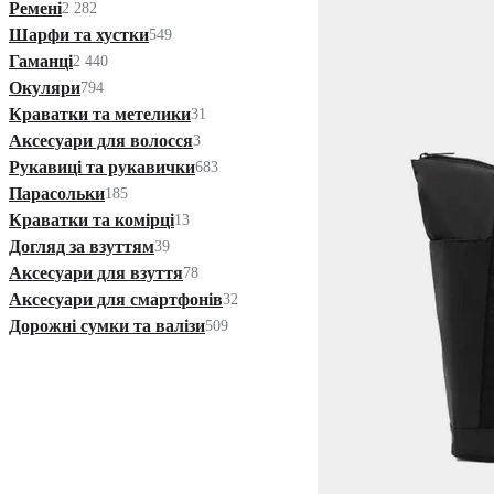
Ремені
2 282
Шарфи та хустки
549
Гаманці
2 440
Окуляри
794
Краватки та метелики
31
Аксесуари для волосся
3
Рукавиці та рукавички
683
Парасольки
185
Краватки та комірці
13
Догляд за взуттям
39
Аксесуари для взуття
78
Аксесуари для смартфонів
32
Дорожні сумки та валізи
509