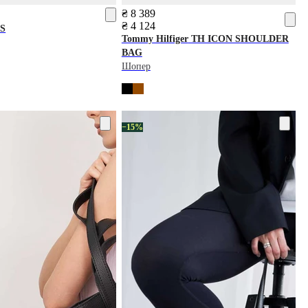
₴ 8 389
₴ 4 124
S
Tommy Hilfiger
TH ICON SHOULDER
BAG
Шопер
−15%