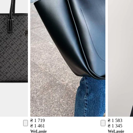
₴ 1 719
₴ 1 583
₴ 1 461
₴ 1 345
WeLassie
WeLassie