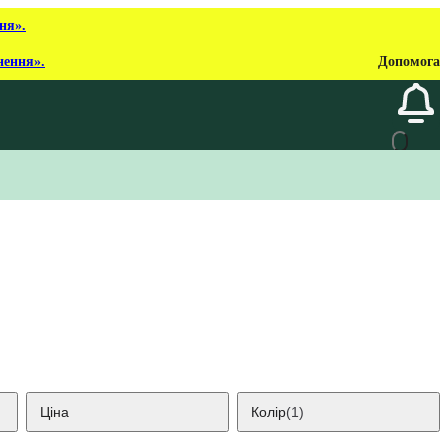
ня».
нення».
Допомога
Ціна
Колір
(1)