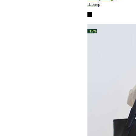
Шопер
−15%