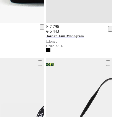
₴ 7 796
₴ 6 443
Jordan
Jam Monogram
Шопер
ONESIZE
L
−51%