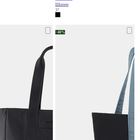
Шопер
37
−40%