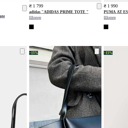
₴ 1 799
₴ 1 990
adidas
"ADIDAS PRIME TOTE "
PUMA
AT ES
ote
Шопер
Шопер
−15%
−15%