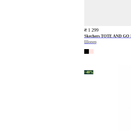
₴ 1 299
Skechers
TOTE AND GO
Шопер
−40%