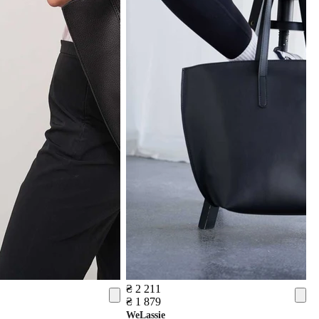
₴ 2 211
₴ 1 879
WeLassie