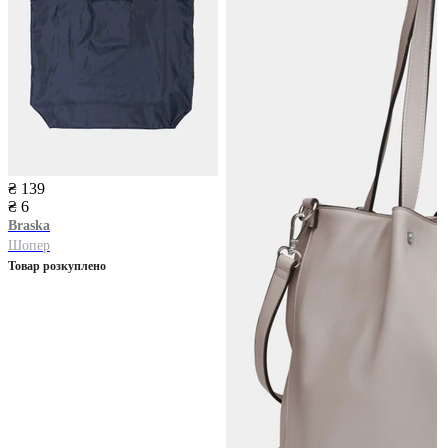
₴ 139
₴ 6
Braska
Шопер
Товар розкуплено