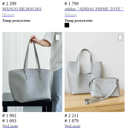
₴ 2 299
₴ 1 799
MANGO
BILMACHO
adidas
"ADIDAS PRIME TOTE "
Шопер
Шопер
Товар розкуплено
Товар розкуплено
₴ 1 992
₴ 2 211
₴ 1 693
₴ 1 879
WeLassie
WeLassie