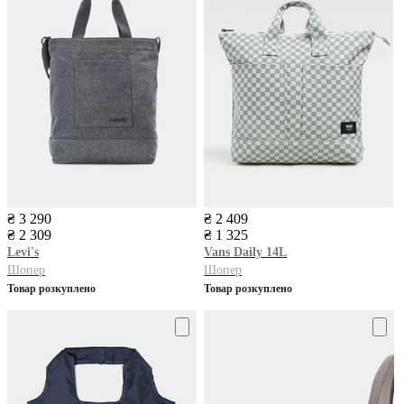
₴ 3 290
₴ 2 409
₴ 2 309
₴ 1 325
Levi's
Vans
Daily 14L
Шопер
Шопер
Товар розкуплено
Товар розкуплено