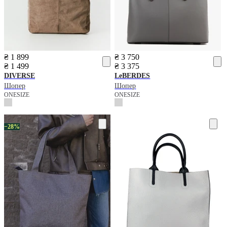
₴ 1 899
₴ 3 750
₴ 1 499
₴ 3 375
DIVERSE
LeBERDES
Шопер
Шопер
ONESIZE
ONESIZE
−28%