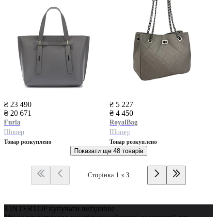
₴ 23 490
₴ 5 227
₴ 20 671
₴ 4 450
Furla
RoyalBag
Шопер
Шопер
Товар розкуплено
Товар розкуплено
Показати ще
48 товарів
Сторінка 1 з 3
З INTERTOP купувати вигідніше