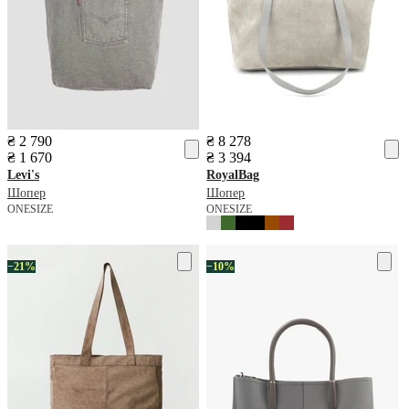
₴ 2 790
₴ 8 278
₴ 1 670
₴ 3 394
Levi's
RoyalBag
Шопер
Шопер
ONESIZE
ONESIZE
−21%
−10%