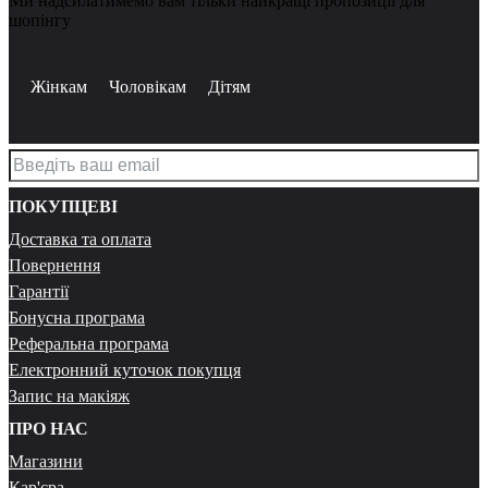
Ми надсилатимемо вам тільки найкращі пропозиції для
шопінгу
Жінкам
Чоловікам
Дітям
ПОКУПЦЕВІ
Доставка та оплата
Повернення
Гарантії
Бонусна програма
Реферальна програма
Електронний куточок покупця
Запис на макіяж
ПРО НАС
Магазини
Кар'єра