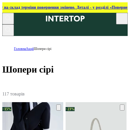
ку на склад терміни повернення змінено. Деталі - у розділі «Повернен
Головна
Акції
Шопери сірі
Шопери сірі
117 товарів
−15%
−23%