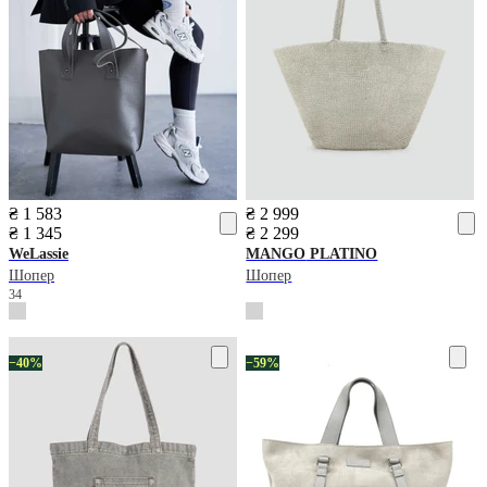
₴ 1 583
₴ 2 999
₴ 1 345
₴ 2 299
WeLassie
MANGO
PLATINO
Шопер
Шопер
34
−40%
−59%