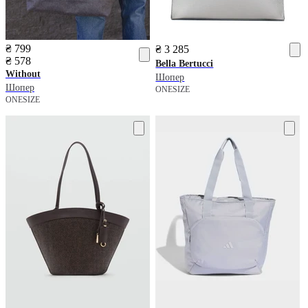
₴ 799
₴ 3 285
₴ 578
Bella Bertucci
Without
Шопер
Шопер
ONESIZE
ONESIZE