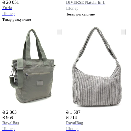
₴ 20 051
DIVERSE
Natela Iii L
Furla
Шопер
Шопер
Товар розкуплено
Товар розкуплено
₴ 2 363
₴ 1 587
₴ 969
₴ 714
RoyalBag
RoyalBag
Шопер
Шопер