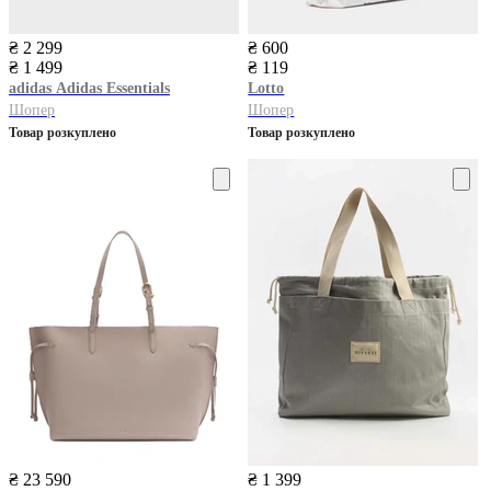
₴ 2 299
₴ 600
₴ 1 499
₴ 119
adidas
Adidas Essentials
Lotto
Шопер
Шопер
Товар розкуплено
Товар розкуплено
₴ 23 590
₴ 1 399