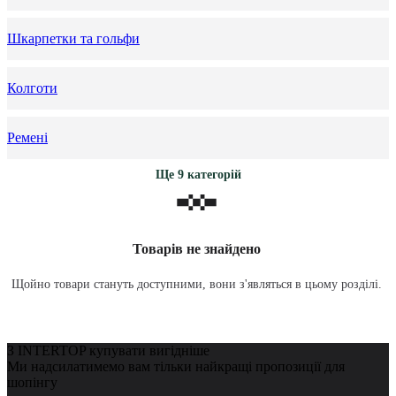
Шкарпетки та гольфи
Колготи
Ремені
Ще 9 категорій
Товарів не знайдено
Щойно товари стануть доступними, вони з'являться в цьому розділі.
З INTERTOP купувати вигідніше
Ми надсилатимемо вам тільки найкращі пропозиції для
шопінгу