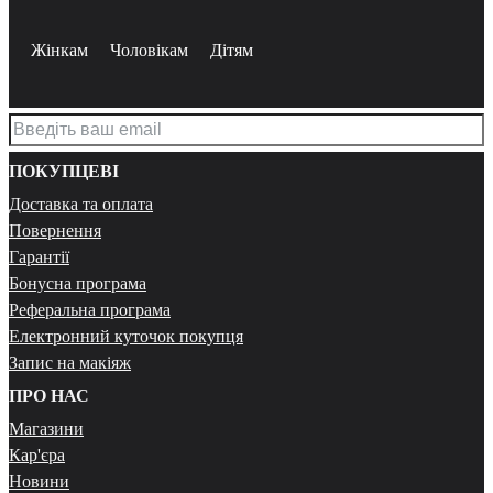
Жінкам
Чоловікам
Дітям
ПОКУПЦЕВІ
Доставка та оплата
Повернення
Гарантії
Бонусна програма
Реферальна програма
Електронний куточок покупця
Запис на макіяж
ПРО НАС
Магазини
Кар'єра
Новини