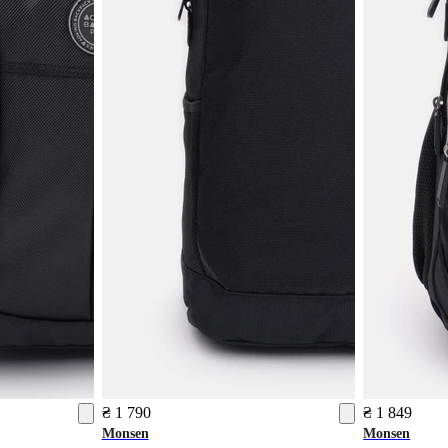
₴ 1 790
₴ 1 849
Monsen
Monsen