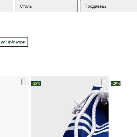
Стиль
Продавець
 усі фільтри
−25%
−20%