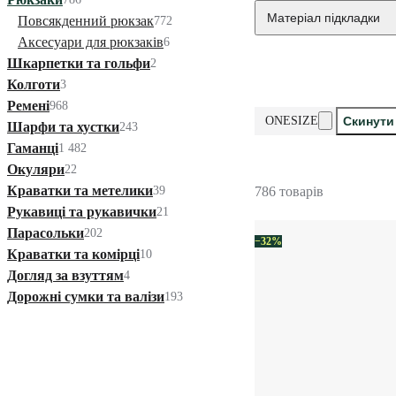
Матеріал підкладки
Повсякденний рюкзак
772
Аксесуари для рюкзаків
6
Шкарпетки та гольфи
2
Колготи
3
Ремені
968
ONESIZE
Скинути
Шарфи та хустки
243
Гаманці
1 482
Окуляри
22
Краватки та метелики
39
786 товарів
Рукавиці та рукавички
21
Парасольки
202
−32%
Краватки та комірці
10
Догляд за взуттям
4
Дорожні сумки та валізи
193