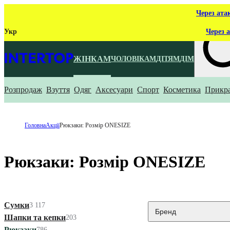
Через ата
Укр
Через а
ЖІНКАМ
ЧОЛОВІКАМ
ДІТЯМ
ДІМ
Розпродаж
Взуття
Одяг
Аксесуари
Спорт
Косметика
Прикр
Що ти ш
Головна
Акції
Рюкзаки: Розмір ONESIZE
Рюкзаки: Розмір ONESIZE
Сумки
3 117
Бренд
Шапки та кепки
203
Рюкзаки
786