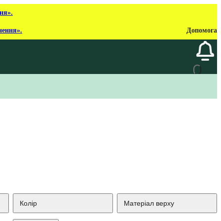
ня».
нення».
Допомога
Колір
Матеріал верху