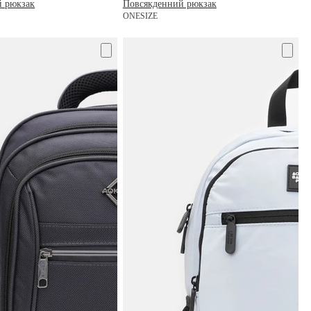
й рюкзак
Повсякденний рюкзак
ONESIZE