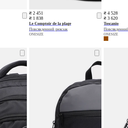
₴ 2 451
₴ 4 528
₴ 1 838
₴ 3 620
Le Comptoir de la plage
Toscanio
Повсякденний рюкзак
Повсякденни
ONESIZE
ONESIZE