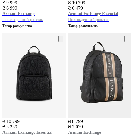
₴ 9 999
₴ 10 799
₴ 6 999
₴ 6 479
Armani Exchange
Armani Exchange
Essential
Повсякденний рюкзак
Повсякденний рюкзак
Товар розкуплено
Товар розкуплено
₴ 10 799
₴ 8 799
₴ 3 239
₴ 7 039
Armani Exchange
Essential
Armani Exchange