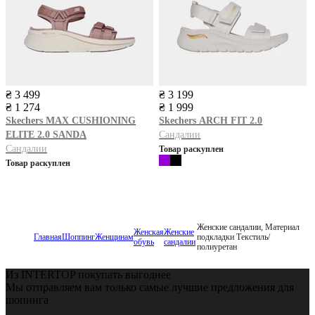
₴ 3 499
₴ 3 199
₴ 1 274
₴ 1 999
Skechers
MAX CUSHIONING
Skechers
ARCH FIT 2.0
ELITE 2.0 SANDA
Сандалии
Сандалии
Товар раскуплен
Товар раскуплен
Женские сандалии, Материал
Женская
Женские
Главная
Шоппинг
Женщинам
подкладки Текстиль/
обувь
сандалии
полиуретан
Из INTERTOP покупать выгоднее
Мы отправляем вам только самые лучшие предложения для
шопинга