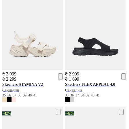
₴ 3 999
₴ 2 999
₴ 2 299
₴ 1 699
Skechers
STAMINA V2
Skechers
FLEX APPEAL 4.0
Сандалии
Сандалии
35
36
37
38
39
40
41
35
36
37
38
39
40
41
−42%
−42%