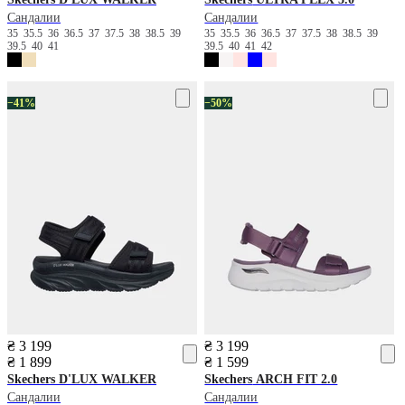
Сандалии
Сандалии
35
35.5
36
36.5
37
37.5
38
38.5
39
35
35.5
36
36.5
37
37.5
38
38.5
39
39.5
40
41
39.5
40
41
42
−41%
−50%
₴ 3 199
₴ 3 199
₴ 1 899
₴ 1 599
Skechers
D'LUX WALKER
Skechers
ARCH FIT 2.0
Сандалии
Сандалии