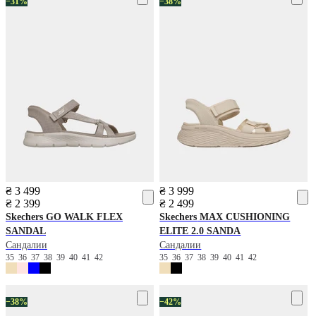
−31%
−38%
₴ 3 499
₴ 3 999
₴ 2 399
₴ 2 499
Skechers
GO WALK FLEX
Skechers
MAX CUSHIONING
SANDAL
ELITE 2.0 SANDA
Сандалии
Сандалии
35
36
37
38
39
40
41
42
35
36
37
38
39
40
41
42
−38%
−42%