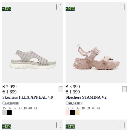
−43%
−50%
₴ 2 999
₴ 3 999
₴ 1 699
₴ 1 999
Skechers
FLEX APPEAL 4.0
Skechers
STAMINA V2
Сандалии
Сандалии
35
36
37
38
39
40
41
35
36
37
38
39
40
41
−43%
−43%