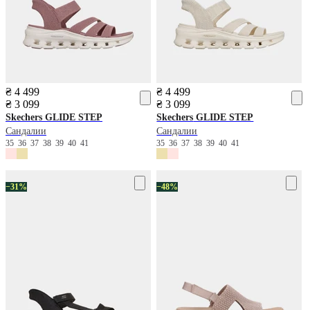
₴ 4 499
₴ 4 499
₴ 3 099
₴ 3 099
Skechers
GLIDE STEP
Skechers
GLIDE STEP
Сандалии
Сандалии
35
36
37
38
39
40
41
35
36
37
38
39
40
41
−31%
−48%