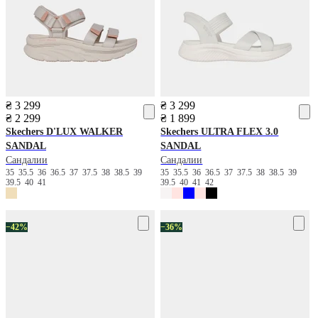
₴ 3 299
₴ 3 299
₴ 2 299
₴ 1 899
Skechers
D'LUX WALKER
Skechers
ULTRA FLEX 3.0
SANDAL
SANDAL
Сандалии
Сандалии
35
35.5
36
36.5
37
37.5
38
38.5
39
35
35.5
36
36.5
37
37.5
38
38.5
39
39.5
40
41
39.5
40
41
42
−42%
−36%