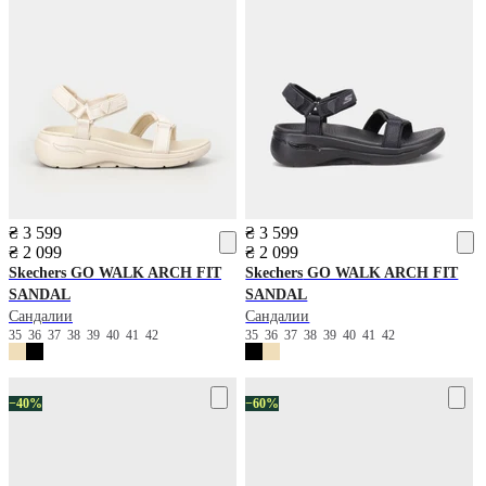
₴ 3 599
₴ 3 599
₴ 2 099
₴ 2 099
Skechers
GO WALK ARCH FIT
Skechers
GO WALK ARCH FIT
SANDAL
SANDAL
Сандалии
Сандалии
35
36
37
38
39
40
41
42
35
36
37
38
39
40
41
42
−40%
−60%