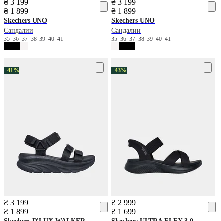
₴ 3 199
₴ 3 199
₴ 1 899
₴ 1 899
Skechers
UNO
Skechers
UNO
Сандалии
Сандалии
35
36
37
38
39
40
41
35
36
37
38
39
40
41
−41%
−43%
₴ 3 199
₴ 2 999
₴ 1 899
₴ 1 699
Skechers
D'LUX WALKER
Skechers
ULTRA FLEX 3.0