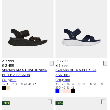
₴ 3 999
₴ 3 299
₴ 2 499
₴ 1 899
Skechers
MAX CUSHIONING
Skechers
ULTRA FLEX 3.0
ELITE 2.0 SANDA
SANDAL
Сандалии
Сандалии
35
36
37
38
39
40
41
42
35
35.5
36
36.5
37
37.5
38
38.5
39
39.5
40
41
42
−30%
−30%