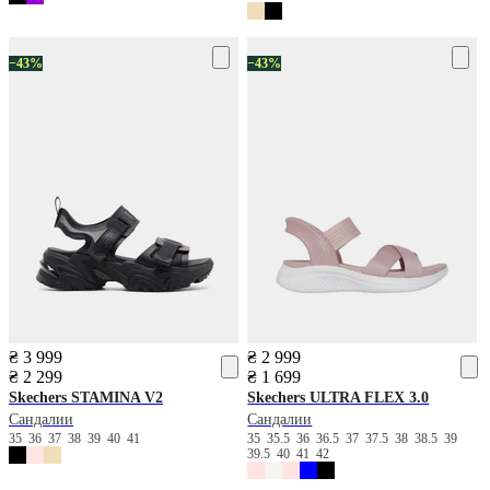
−43%
−43%
₴ 3 999
₴ 2 999
₴ 2 299
₴ 1 699
Skechers
STAMINA V2
Skechers
ULTRA FLEX 3.0
Сандалии
Сандалии
35
36
37
38
39
40
41
35
35.5
36
36.5
37
37.5
38
38.5
39
39.5
40
41
42