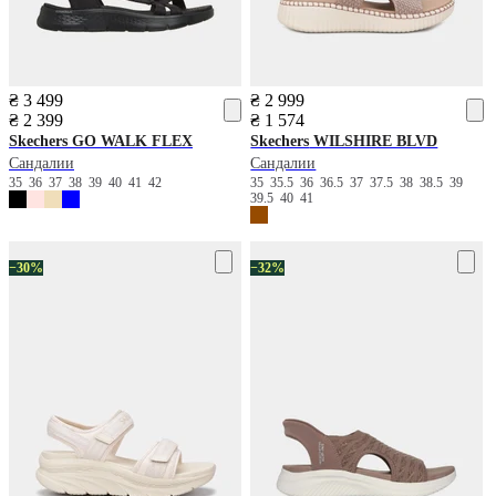
₴ 3 499
₴ 2 999
₴ 2 399
₴ 1 574
Skechers
GO WALK FLEX
Skechers
WILSHIRE BLVD
Сандалии
Сандалии
35
36
37
38
39
40
41
42
35
35.5
36
36.5
37
37.5
38
38.5
39
39.5
40
41
−30%
−32%