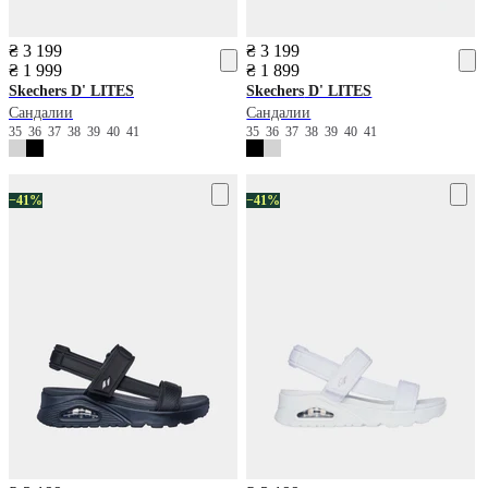
₴ 3 199
₴ 3 199
₴ 1 999
₴ 1 899
Skechers
D' LITES
Skechers
D' LITES
Сандалии
Сандалии
35
36
37
38
39
40
41
35
36
37
38
39
40
41
−41%
−41%