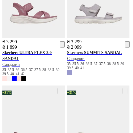
₴ 3 299
₴ 3 299
₴ 1 899
₴ 2 099
Skechers
ULTRA FLEX 3.0
Skechers
SUMMITS SANDAL
SANDAL
Сандалии
35
35.5
36
36.5
37
37.5
38
38.5
39
Сандалии
39.5
40
41
35
35.5
36
36.5
37
37.5
38
38.5
39
39.5
40
41
42
−31%
−31%