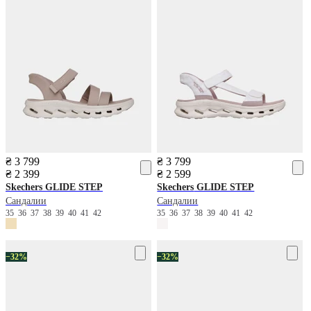
₴ 3 799
₴ 3 799
₴ 2 399
₴ 2 599
Skechers
GLIDE STEP
Skechers
GLIDE STEP
Сандалии
Сандалии
35
36
37
38
39
40
41
42
35
36
37
38
39
40
41
42
−32%
−32%