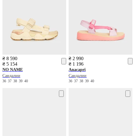
₴ 8 590
₴ 2 990
₴ 5 154
₴ 1 196
NO NAME
Anacapri
Сандалии
Сандалии
36
37
38
39
40
36
37
38
39
40