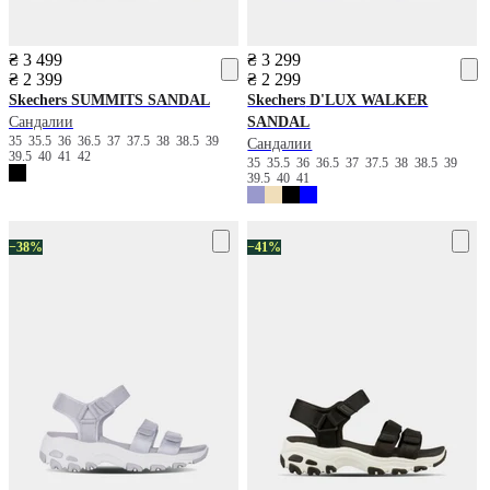
₴ 3 499
₴ 3 299
₴ 2 399
₴ 2 299
Skechers
SUMMITS SANDAL
Skechers
D'LUX WALKER
Сандалии
SANDAL
35
35.5
36
36.5
37
37.5
38
38.5
39
Сандалии
39.5
40
41
42
35
35.5
36
36.5
37
37.5
38
38.5
39
39.5
40
41
−38%
−41%