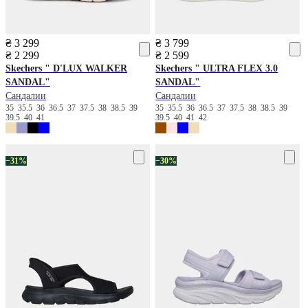
₴ 3 299
₴ 3 799
₴ 2 299
₴ 2 599
Skechers
" D'LUX WALKER
Skechers
" ULTRA FLEX 3.0
SANDAL"
SANDAL"
Сандалии
Сандалии
35
35.5
36
36.5
37
37.5
38
38.5
39
35
35.5
36
36.5
37
37.5
38
38.5
39
39.5
40
41
39.5
40
41
42
−31%
−30%