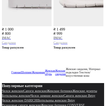
₴ 1 000
₴ 1 499
₴ 800
₴ 999
IMAC
IMAC
Сандалии
Сандалии
Товар раскуплен
Товар раскуплен
Женские сандалии, Материал
Женская
Женские
Главная
Шоппинг
Женщинам
подкладки Текстиль/
обувь
сандалии
искусственная кожа
Популярные категории
Челси женские
Сапоги женские
Женские ботинки
Женские дезерты
Ботильоны женские
Челси зимние женские
Сапоги женские Betsy
Челси женские DARICHI
Ботильоны женские Betsy
Резиновые сапоги женские
Женские ботинки CONVERSE