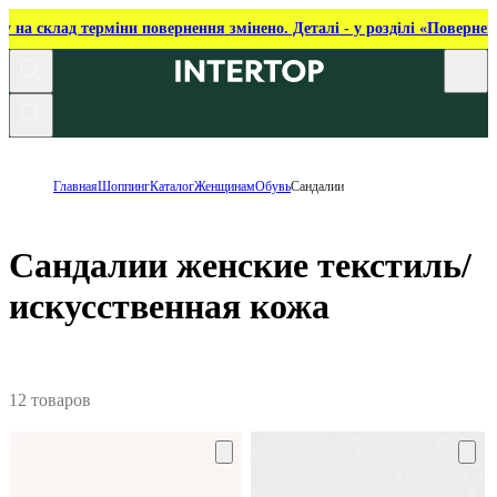
ку на склад терміни повернення змінено. Деталі - у розділі «Повернен
Главная
Шоппинг
Каталог
Женщинам
Обувь
Сандалии
Сандалии женские текстиль/
искусственная кожа
12 товаров