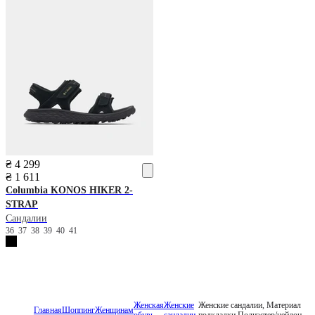
₴ 4 299
₴ 1 611
Columbia
KONOS HIKER 2-
STRAP
Сандалии
36
37
38
39
40
41
Женская
Женские
Женские сандалии, Материал
Главная
Шоппинг
Женщинам
обувь
сандалии
подкладки Полиэстер/нейлон