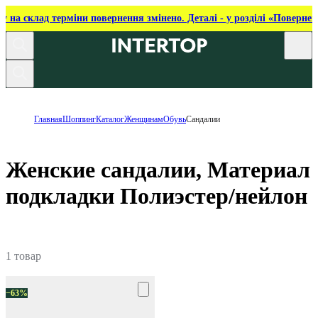
ку на склад терміни повернення змінено. Деталі - у розділі «Повернен
Главная
Шоппинг
Каталог
Женщинам
Обувь
Сандалии
Женские сандалии, Материал
подкладки Полиэстер/нейлон
1 товар
−63%