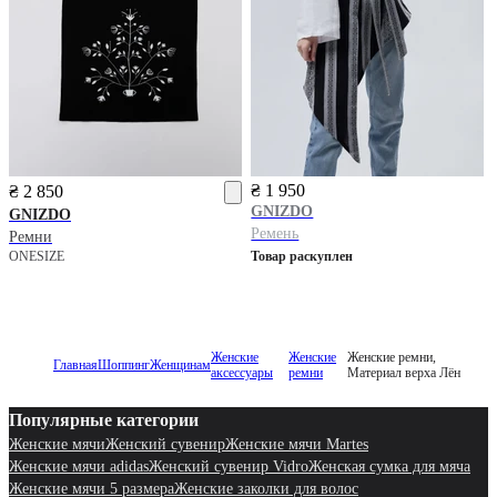
₴ 1 950
₴ 2 850
GNIZDO
GNIZDO
Ремень
Ремни
ONESIZE
Товар раскуплен
Женские
Женские
Женские ремни,
Главная
Шоппинг
Женщинам
аксессуары
ремни
Материал верха Лён
Популярные категории
Женские мячи
Женский сувенир
Женские мячи Martes
Женские мячи adidas
Женский сувенир Vidro
Женская сумка для мяча
Женские мячи 5 размера
Женские заколки для волос