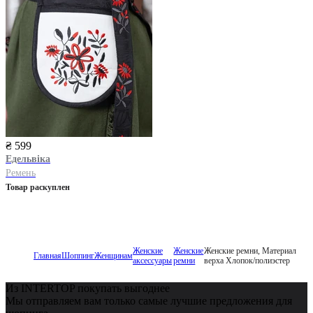
₴ 599
Едельвіка
Ремень
Товар раскуплен
Женские
Женские
Женские ремни, Материал
Главная
Шоппинг
Женщинам
аксессуары
ремни
верха Хлопок/полиэстер
Из INTERTOP покупать выгоднее
Мы отправляем вам только самые лучшие предложения для