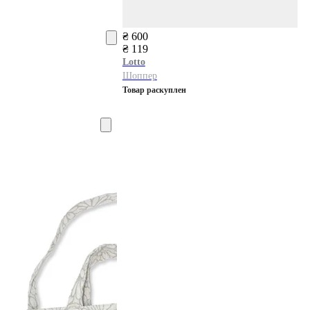
₴ 600
₴ 119
Lotto
Шоппер
Товар раскуплен