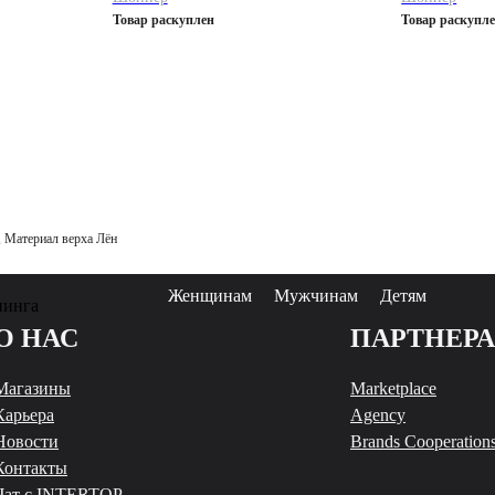
Товар раскуплен
Товар раскупл
 Материал верха Лён
Женщинам
Мужчинам
Детям
пинга
О НАС
ПАРТНЕР
Магазины
Marketplace
Карьера
Agency
Новости
Brands Cooperation
Контакты
Чат с INTERTOP