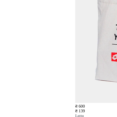
₴ 600
₴ 139
Lotto