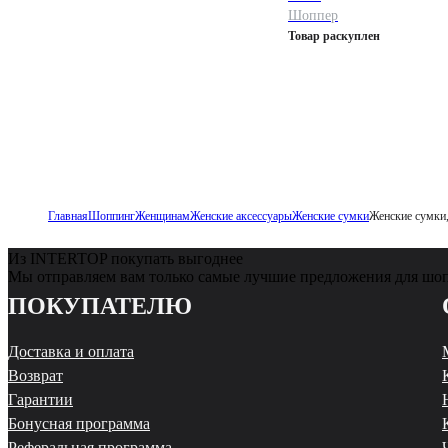
Шоппер
Товар раскуплен
Главная
Шоппинг
Женщинам
Женские аксессуары
Женские сумки
Женские сумки,
Из INTERTOP покупать выгоднее
Мы отправляем вам только самые лучшие предложения для шо
ПОКУПАТЕЛЮ
Доставка и оплата
Возврат
Гарантии
Бонусная программа
Реферальная программа