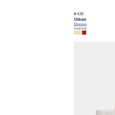
₴ 630
Oldcom
Шоппер
ONESIZE