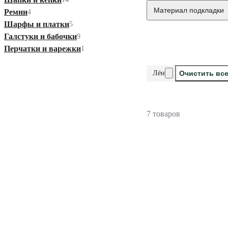
Материал подкладки
Ремни
4
Шарфы и платки
5
Галстуки и бабочки
9
Перчатки и варежки
1
Лён
Очистить вс
7 товаров