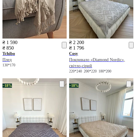
₴ 1 590
₴ 2 200
₴ 850
₴ 1 796
Tchibo
Cosy
Плед
Покривало «Diamond Nordic»,
130*170
світло-сірий
220*240
200*220
180*200
−18%
−18%