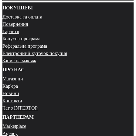
ПОКУПЦЕВІ
Доставка та оплата
Повернення
Гарантії
Бонусна програма
Реферальна програма
Електронний куточок покупця
Запис на макіяж
ПРО НАС
Магазини
Кар'єра
Новини
Контакти
Чат з INTERTOP
ПАРТНЕРАМ
Marketplace
Agency