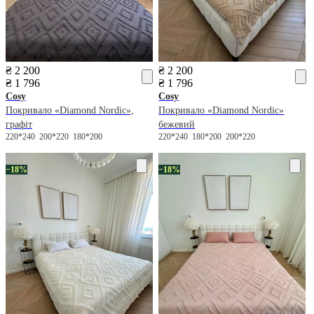
₴ 2 200
₴ 2 200
₴ 1 796
₴ 1 796
Cosy
Cosy
Покривало «Diamond Nordic»,
Покривало «Diamond Nordic»
графіт
бежевий
220*240
200*220
180*200
220*240
180*200
200*220
−18%
−18%