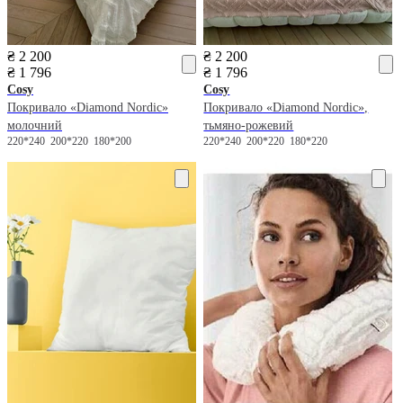
₴ 2 200
₴ 2 200
₴ 1 796
₴ 1 796
Cosy
Cosy
Покривало «Diamond Nordic»
Покривало «Diamond Nordic»,
молочний
тьмяно-рожевий
220*240
200*220
180*200
220*240
200*220
180*220