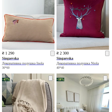
₴ 1 290
₴ 2 300
Singaevska
Singaevska
Декоративна подушка Inola
Декоративна подушка Niola
30*60
40*40
−47%
−18%