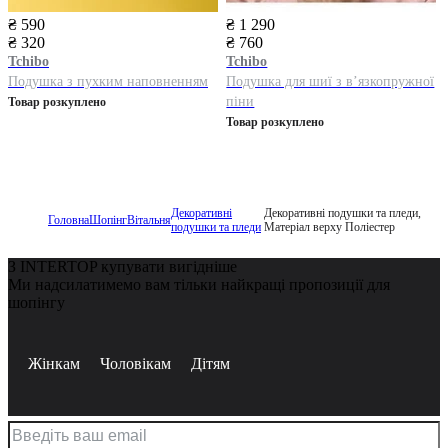
₴ 590
₴ 1 290
₴ 320
₴ 760
Tchibo
Tchibo
Подушка з пухким наповненням
Подушка для шиї з в’язкопружної
піни
Товар розкуплено
Товар розкуплено
Декоративні
Декоративні подушки та пледи,
Головна
Шопінг
Вітальня
подушки та пледи
Матеріал верху Поліестер
З INTERTOP купувати вигідніше
Ми надсилатимемо вам тільки найкращі пропозиції для
шопінгу
Жінкам
Чоловікам
Дітям