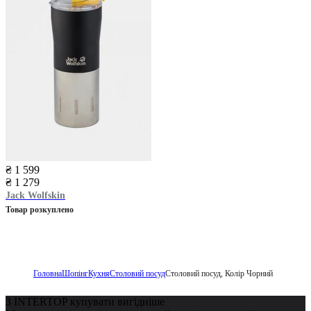
₴ 1 599
₴ 1 279
Jack Wolfskin
Товар розкуплено
Головна
Шопінг
Кухня
Столовий посуд
Столовий посуд, Колір Чорний
З INTERTOP купувати вигідніше