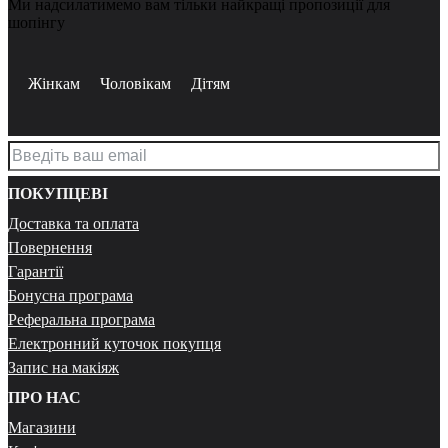
Ми надсилатимемо вам тільки найкращі пропозиції для
шопінгу
Жінкам
Чоловікам
Дітям
ПОКУПЦЕВІ
Доставка та оплата
Повернення
Гарантії
Бонусна програма
Реферальна програма
Електронний куточок покупця
Запис на макіяж
ПРО НАС
Магазини