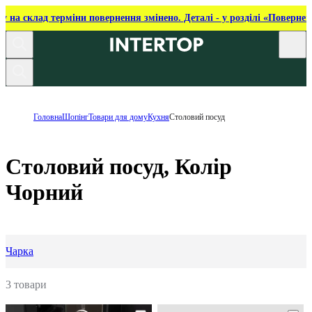
ку на склад терміни повернення змінено. Деталі - у розділі «Повернен
Головна
Шопінг
Товари для дому
Кухня
Столовий посуд
Столовий посуд, Колір
Чорний
Чарка
3 товари