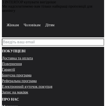
З INTERTOP купувати вигідніше
Ми надсилатимемо вам тільки найкращі пропозиції для
шопінгу
Жінкам
Чоловікам
Дітям
ПОКУПЦЕВІ
Доставка та оплата
Повернення
Гарантії
Бонусна програма
Реферальна програма
Електронний куточок покупця
Запис на макіяж
ПРО НАС