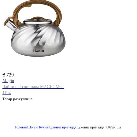
₴ 729
Magio
Чайник зі свистком MAGIO MG-
1194
Товар розкуплено
Головна
Шопінг
Кухня
Кухонне приладдя
Кухонне приладдя, Об'єм 3 л