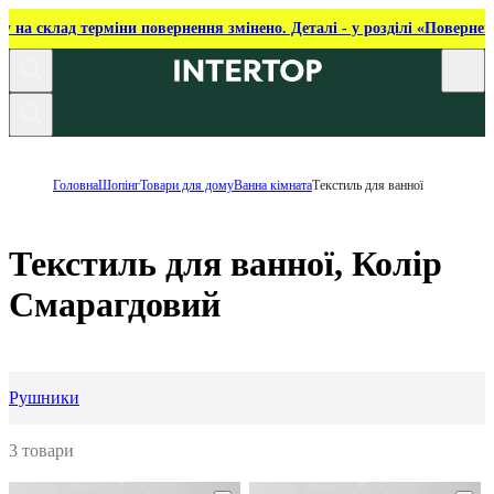
ку на склад терміни повернення змінено. Деталі - у розділі «Повернен
Головна
Шопінг
Товари для дому
Ванна кімната
Текстиль для ванної
Текстиль для ванної, Колір
Смарагдовий
Рушники
3 товари