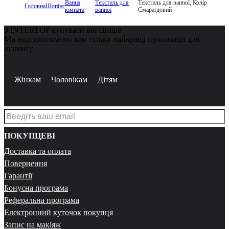
Ванна
Текстиль для
Текстиль для ванної, Колір
Головна
Шопінг
кімната
ванної
Смарагдовий
З INTERTOP купувати вигідніше
Ми надсилатимемо вам тільки найкращі пропозиції для
шопінгу
Жінкам
Чоловікам
Дітям
ПОКУПЦЕВІ
Доставка та оплата
Повернення
Гарантії
Бонусна програма
Реферальна програма
Електронний куточок покупця
Запис на макіяж