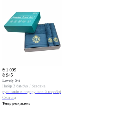
₴ 1 099
₴ 945
Lovely Svi
Набір 3 бамбук / бавовна
рушників в подарунковій коробці
Смагагд
Товар розкуплено