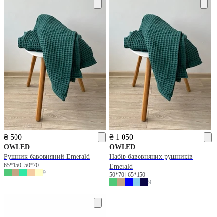
₴ 500
₴ 1 050
OWLED
OWLED
Рушник бавовняний Emerald
Набір бавовняних рушників
65*150
50*70
Emerald
9
50*70 | 65*150
9