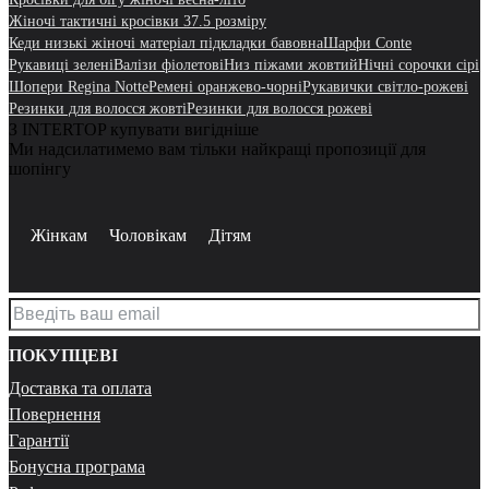
Жіночі тактичні кросівки 37.5 розміру
Кеди низькі жіночі матеріал підкладки бавовна
Шарфи Conte
Рукавиці зелені
Валізи фіолетові
Низ піжами жовтий
Нічні сорочки сірі
Шопери Regina Notte
Ремені оранжево-чорні
Рукавички світло-рожеві
Резинки для волосся жовті
Резинки для волосся рожеві
З INTERTOP купувати вигідніше
Ми надсилатимемо вам тільки найкращі пропозиції для
шопінгу
Жінкам
Чоловікам
Дітям
ПОКУПЦЕВІ
Доставка та оплата
Повернення
Гарантії
Бонусна програма