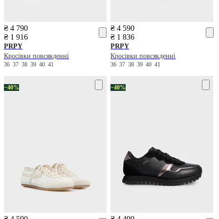
₴ 4 790
₴ 4 590
₴ 1 916
₴ 1 836
PRPY
PRPY
Кросівки повсякденні
Кросівки повсякденні
36
37
38
39
40
41
36
37
38
39
40
41
−40%
−40%
₴ 4 590
₴ 4 490