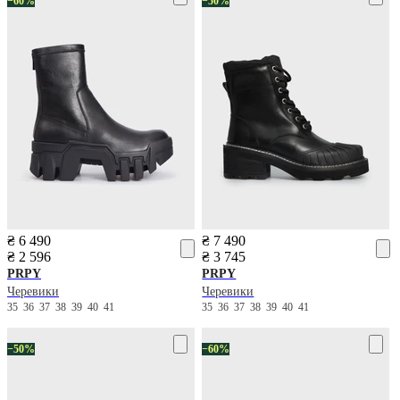
−60%
−50%
₴ 6 490
₴ 7 490
₴ 2 596
₴ 3 745
PRPY
PRPY
Черевики
Черевики
35
36
37
38
39
40
41
35
36
37
38
39
40
41
−50%
−60%