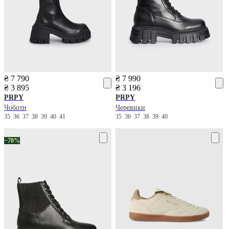
₴ 7 790
₴ 7 990
₴ 3 895
₴ 3 196
PRPY
PRPY
Чоботи
Черевики
35
36
37
38
39
40
41
35
36
37
38
39
40
−70%