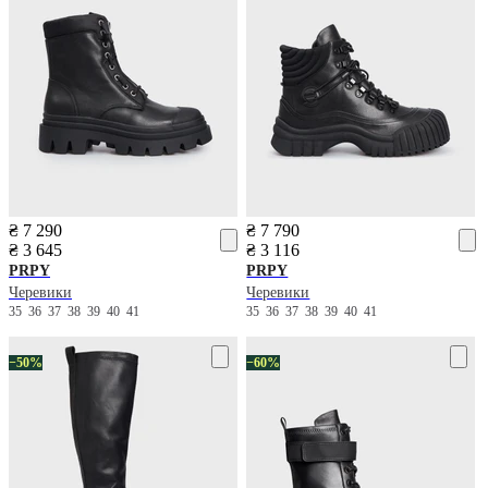
₴ 7 290
₴ 7 790
₴ 3 645
₴ 3 116
PRPY
PRPY
Черевики
Черевики
35
36
37
38
39
40
41
35
36
37
38
39
40
41
−50%
−60%