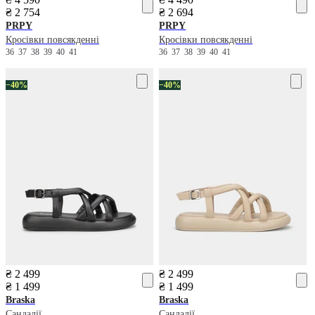
₴ 2 754
₴ 2 694
PRPY
PRPY
Кросівки повсякденні
Кросівки повсякденні
36
37
38
39
40
41
36
37
38
39
40
41
−40%
−40%
₴ 2 499
₴ 2 499
₴ 1 499
₴ 1 499
Braska
Braska
Сандалії
Сандалії