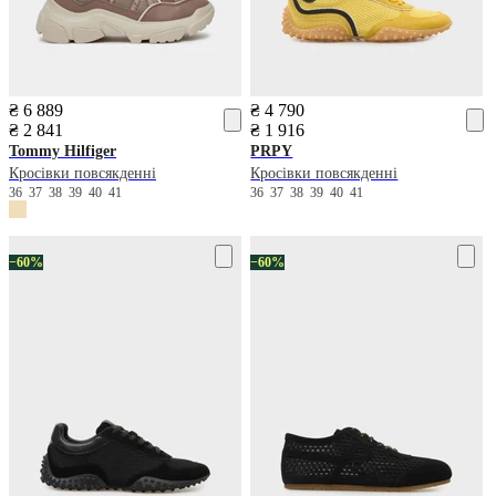
₴ 6 889
₴ 4 790
₴ 2 841
₴ 1 916
Tommy Hilfiger
PRPY
Кросівки повсякденні
Кросівки повсякденні
36
37
38
39
40
41
36
37
38
39
40
41
−60%
−60%