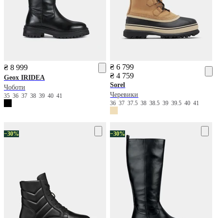
₴ 6 799
₴ 8 999
₴ 4 759
Geox
IRIDEA
Sorel
Чоботи
Черевики
35
36
37
38
39
40
41
36
37
37.5
38
38.5
39
39.5
40
41
−30%
−30%