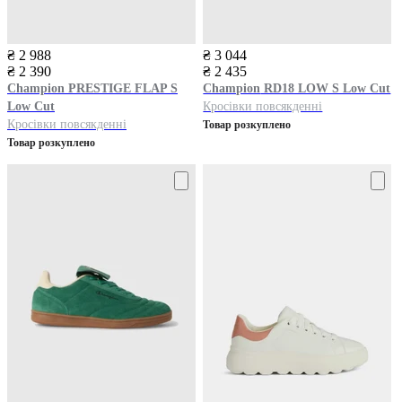
₴ 2 988
₴ 3 044
₴ 2 390
₴ 2 435
Champion
PRESTIGE FLAP S
Champion
RD18 LOW S Low Cut
Low Cut
Кросівки повсякденні
Кросівки повсякденні
Товар розкуплено
Товар розкуплено