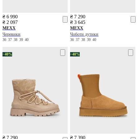
₴ 6 990
₴ 7 290
₴ 2 097
₴ 3 645
MEXX
MEXX
Черевики
Чоботи дутики
36
37
38
39
40
36
37
38
39
40
−40%
−40%
₴ 7 290
₴ 7 390