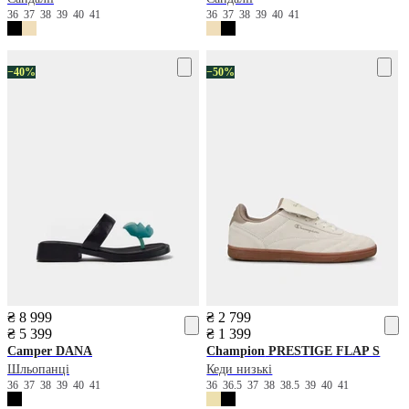
36
37
38
39
40
41
36
37
38
39
40
41
−40%
−50%
₴ 8 999
₴ 2 799
₴ 5 399
₴ 1 399
Camper
DANA
Champion
PRESTIGE FLAP S
Шльопанці
Кеди низькі
36
37
38
39
40
41
36
36.5
37
38
38.5
39
40
41