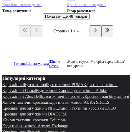
Кросівки повсякденні
Кросівки повсякденні
Товар розкуплено
Товар розкуплено
Показати ще
48 товарів
Сторінка 1 з 4
Жіноче
Жіноче взуття, Матеріал верху Шкіра/
Головна
Шопінг
Жінкам
взуття
поліуретан
Популярні категорії
Кеди жіночі
Бутси жіночі
Бутси жіночі PUMA
Кеди низькі жіночі
Кеди жіночі Casual
Кеди жіночі Caprice
Бутси жіночі Adidas
Кеди жіночі Alex Bell
Бутси жіночі 38 розміру
Кросівки для бігу жіночі
Жіночі тактичні кросівки
Кеди низькі жіночі AURA SHOES
Кросівки для бігу жіночі NIKE
Жіночі тактичні кросівки ECCO
Кросівки для бігу жіночі DIADORA
Жіночі тактичні кросівки Columbia
Кеди низькі жіночі Armani Exchange
Кросівки для бігу жіночі весна-літо