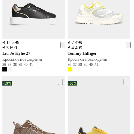
₴ 11 399
₴ 7 499
₴ 5 699
₴ 4 499
Liu Jo
Kylie 27
Tommy Hilfiger
Кросівки повсякденні
Кросівки повсякденні
36
37
38
39
40
41
36
37
38
39
40
41
−59%
−60%