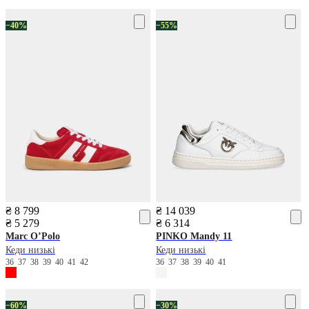
−40%
−55%
₴ 8 799
₴ 14 039
₴ 5 279
₴ 6 314
Marc O’Polo
PINKO
Mandy 11
Кеди низькі
Кеди низькі
36
37
38
39
40
41
42
36
37
38
39
40
41
−60%
−30%