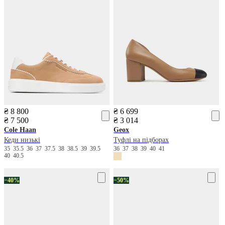
₴ 8 800
₴ 6 699
₴ 7 500
₴ 3 014
Cole Haan
Geox
Кеди низькі
Туфлі на підборах
35
35.5
36
37
37.5
38
38.5
39
39.5
36
37
38
39
40
41
40
40.5
−40%
−50%