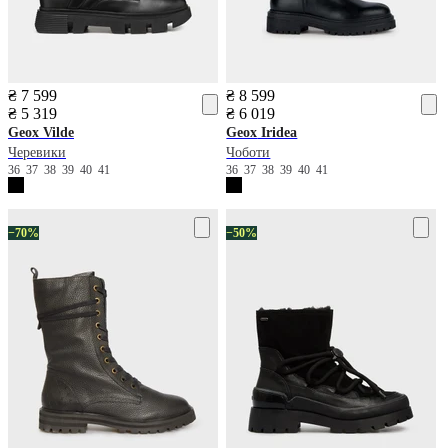
₴ 7 599
₴ 8 599
₴ 5 319
₴ 6 019
Geox
Vilde
Geox
Iridea
Черевики
Чоботи
36
37
38
39
40
41
36
37
38
39
40
41
−70%
−50%