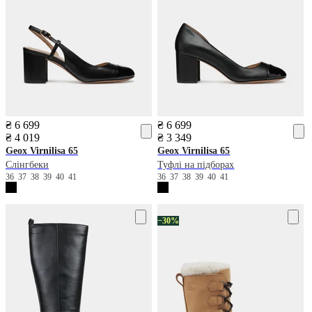
₴ 6 699
₴ 6 699
₴ 4 019
₴ 3 349
Geox
Virnilisa 65
Geox
Virnilisa 65
Слінгбеки
Туфлі на підборах
36
37
38
39
40
41
36
37
38
39
40
41
−30%