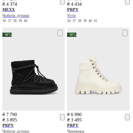
₴ 4 374
₴ 4 434
MEXX
PRPY
Чоботи дутики
Угги
36
37
38
39
40
36
37
38
39
40
41
−50%
−50%
₴ 7 790
₴ 6 990
₴ 3 895
₴ 3 495
PRPY
PRPY
Чоботи дутики
Черевики