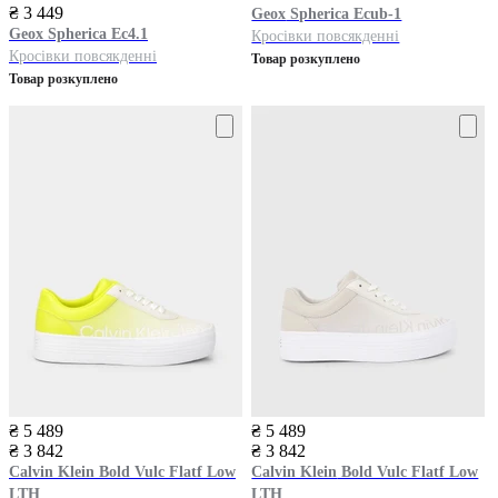
₴ 3 449
Geox
Spherica Ecub-1
Geox
Spherica Ec4.1
Кросівки повсякденні
Кросівки повсякденні
Товар розкуплено
Товар розкуплено
₴ 5 489
₴ 5 489
₴ 3 842
₴ 3 842
Calvin Klein
Bold Vulc Flatf Low
Calvin Klein
Bold Vulc Flatf Low
LTH
LTH