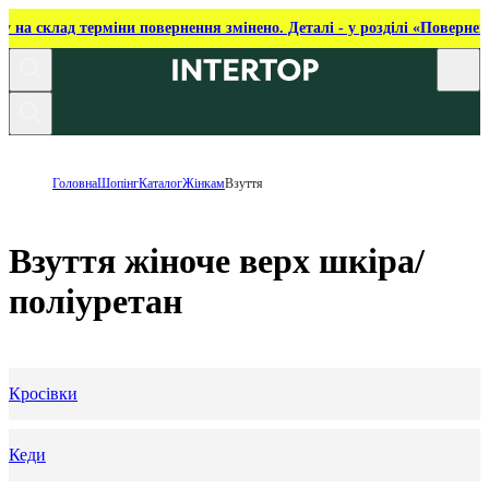
ку на склад терміни повернення змінено. Деталі - у розділі «Повернен
Головна
Шопінг
Каталог
Жінкам
Взуття
Взуття жіноче верх шкіра/
поліуретан
Кросівки
Кеди