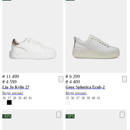
₴ 11 499
₴ 6 299
₴ 4 599
₴ 4 409
Liu Jo
Kylie 27
Geox
Spherica Ecub-2
Кеди низькі
Кеди низькі
36
37
38
39
40
41
35
36
37
38
39
40
41
−15%
−55%