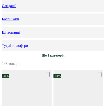
Сандалії
Босоніжки
Шльопанці
Туфлі та лофери
Ще 1 категорія
148 товарів
−50%
−40%