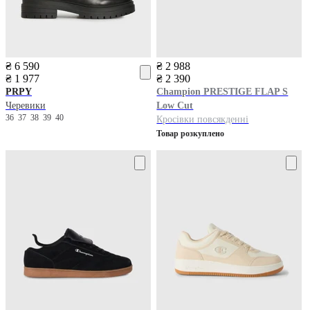
₴ 6 590
₴ 2 988
₴ 1 977
₴ 2 390
PRPY
Champion
PRESTIGE FLAP S
Черевики
Low Cut
36
37
38
39
40
Кросівки повсякденні
Товар розкуплено