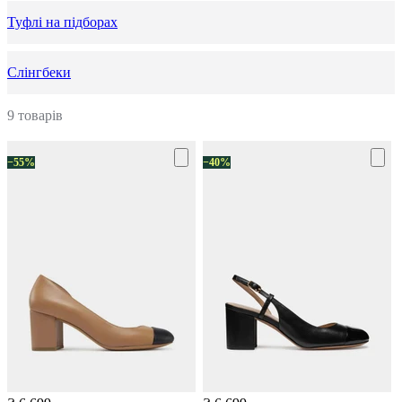
Туфлі на підборах
Слінгбеки
9 товарів
−55%
−40%