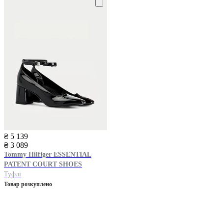
₴ 5 139
₴ 3 089
Tommy Hilfiger
ESSENTIAL
PATENT COURT SHOES
Туфлі
Товар розкуплено