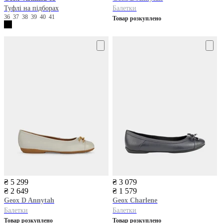
Туфлі на підборах
Балетки
36
37
38
39
40
41
Товар розкуплено
₴ 5 299
₴ 3 079
₴ 2 649
₴ 1 579
Geox
D Annytah
Geox
Charlene
Балетки
Балетки
Товар розкуплено
Товар розкуплено