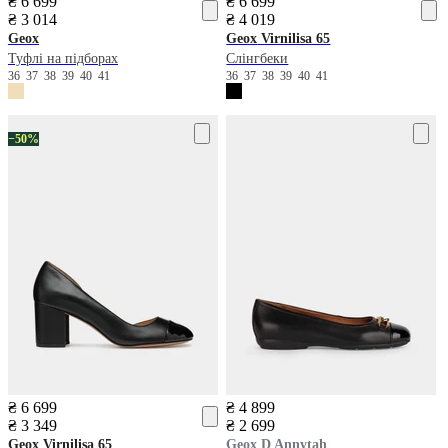
₴ 6 699
₴ 6 699
₴ 3 014
₴ 4 019
Geox
Geox
Virnilisa 65
Туфлі на підборах
Слінгбеки
36
37
38
39
40
41
36
37
38
39
40
41
−50%
₴ 6 699
₴ 4 899
₴ 3 349
₴ 2 699
Geox
Virnilisa 65
Geox
D Annytah