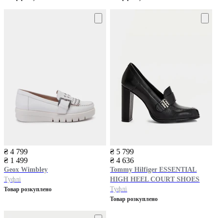
₴ 4 799
₴ 5 799
₴ 1 499
₴ 4 636
Geox
Wimbley
Tommy Hilfiger
ESSENTIAL
Туфлі
HIGH HEEL COURT SHOES
Туфлі
Товар розкуплено
Товар розкуплено