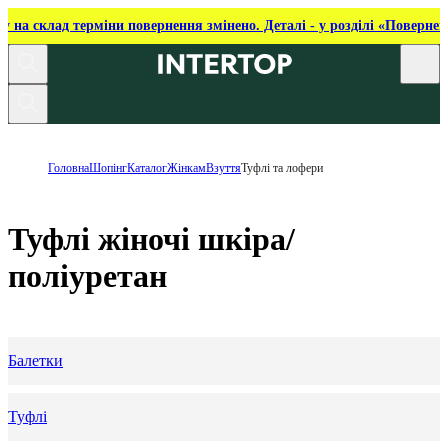
ку на склад терміни повернення змінено. Деталі - у розділі «Повернен
Головна
Шопінг
Каталог
Жінкам
Взуття
Туфлі та лофери
Туфлі жіночі шкіра/
поліуретан
Балетки
Туфлі