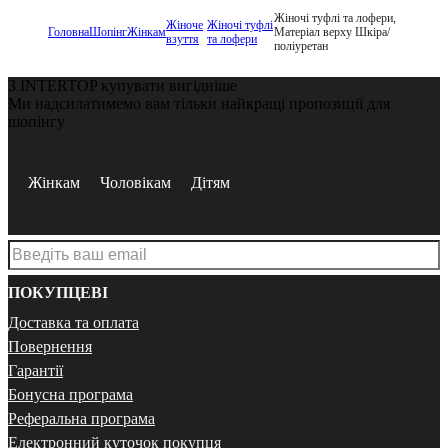
Жіночі туфлі та лофери,
Жіноче
Жіночі туфлі
Головна
Шопінг
Жінкам
Матеріал верху Шкіра/
взуття
та лофери
поліуретан
З INTERTOP купувати вигідніше
Ми надсилатимемо вам тільки найкращі пропозиції для
шопінгу
Жінкам
Чоловікам
Дітям
ПОКУПЦЕВІ
Доставка та оплата
Повернення
Гарантії
Бонусна програма
Реферальна програма
Електронний куточок покупця