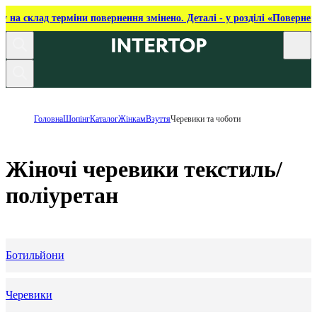
ку на склад терміни повернення змінено. Деталі - у розділі «Повернен
Головна
Шопінг
Каталог
Жінкам
Взуття
Черевики та чоботи
Жіночі черевики текстиль/
поліуретан
Ботильйони
Черевики