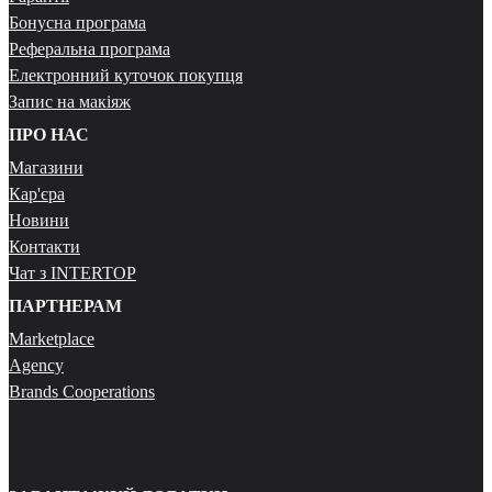
Бонусна програма
Реферальна програма
Електронний куточок покупця
Запис на макіяж
ПРО НАС
Магазини
Кар'єра
Новини
Контакти
Чат з INTERTOP
ПАРТНЕРАМ
Marketplace
Agency
Brands Cooperations