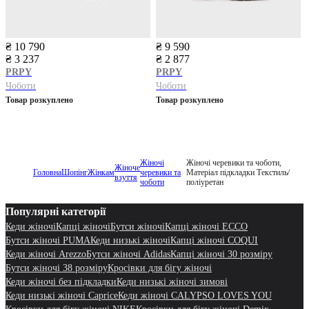
₴ 10 790
₴ 9 590
₴ 3 237
₴ 2 877
PRPY
PRPY
Чоботи
Чоботи
Товар розкуплено
Товар розкуплено
Жіночі
Жіночі черевики та чоботи,
Жіноче
Головна
Шопінг
Жінкам
черевики та
Матеріал підкладки Текстиль/
взуття
чоботи
поліуретан
Популярні категорії
Кеди жіночі
Капці жіночі
Бутси жіночі
Капці жіночі ECCO
Бутси жіночі PUMA
Кеди низькі жіночі
Капці жіночі COQUI
Кеди жіночі Arezzo
Бутси жіночі Adidas
Капці жіночі 30 розміру
Бутси жіночі 38 розміру
Кросівки для бігу жіночі
Кеди жіночі без підкладки
Кеди низькі жіночі зимові
Кеди низькі жіночі Caprice
Кеди жіночі CALYPSO LOVES YOU