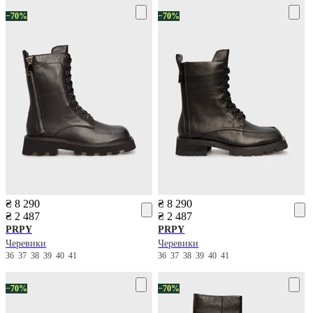
−70%
−70%
₴ 8 290
₴ 8 290
₴ 2 487
₴ 2 487
PRPY
PRPY
Черевики
Черевики
36
37
38
39
40
41
36
37
38
39
40
41
−70%
−70%