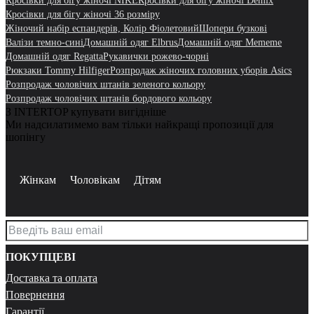
Кросівки для бігу жіночі NIKE
Кросівки для бігу жіночі Demix
Кросівки для бігу жіночі 36 розміру
Жіночий набір еспандерів, Колір Фіолетовий
Шопери бузкові
Валізи темно-сині
Домашній одяг Elbrus
Домашній одяг Mememe
Домашній одяг Regatta
Рукавички рожево-чорні
Рюкзаки Tommy Hilfiger
Розпродаж жіночих головних уборів Asics
Розпродаж чоловічих штанів зеленого кольору
Розпродаж чоловічих штанів бордового кольору
З INTERTOP купувати вигідніше
Ми надсилатимемо вам тільки найкращі пропозиції для
шопінгу
Жінкам
Чоловікам
Дітям
ПОКУПЦЕВІ
Доставка та оплата
Повернення
Гарантії