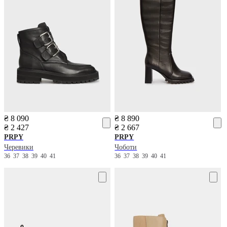
₴ 8 090
₴ 8 890
₴ 2 427
₴ 2 667
PRPY
PRPY
Черевики
Чоботи
36
37
38
39
40
41
36
37
38
39
40
41