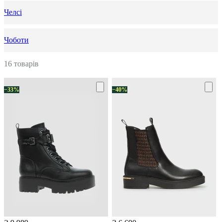
Челсі
Чоботи
16 товарів
−33%
−40%