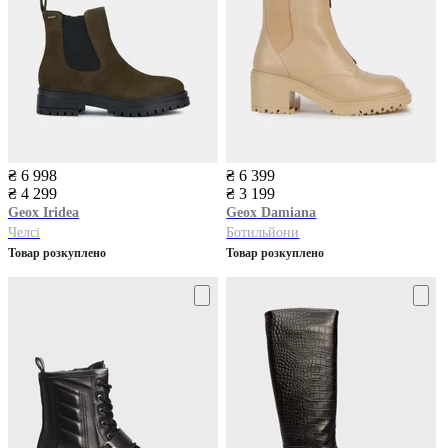
₴ 6 998
₴ 6 399
₴ 4 299
₴ 3 199
Geox
Iridea
Geox
Damiana
Челсі
Ботильйони
Товар розкуплено
Товар розкуплено