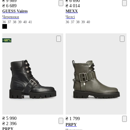
₴ 9 989
₴ 6 690
₴ 6 689
₴ 4 014
GUESS
Vaires
MEXX
Черевики
Челсі
36
37
38
39
40
41
36
37
38
39
40
−60%
₴ 5 990
₴ 1 799
₴ 2 396
PRPY
PRPY