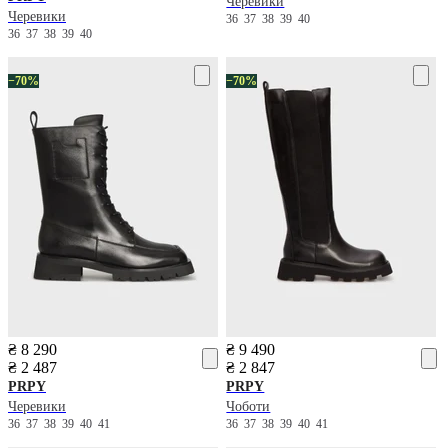
Черевики
Черевики
36
37
38
39
40
36
37
38
39
40
−70%
−70%
₴ 8 290
₴ 9 490
₴ 2 487
₴ 2 847
PRPY
PRPY
Черевики
Чоботи
36
37
38
39
40
41
36
37
38
39
40
41