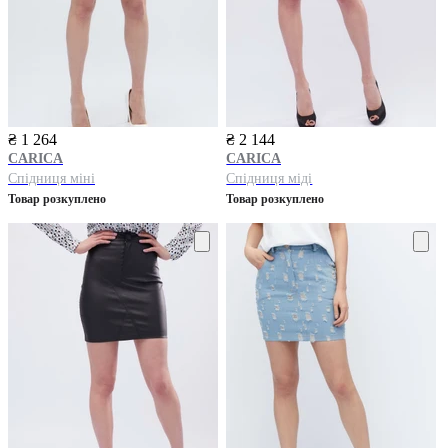
₴ 1 264
₴ 2 144
CARICA
CARICA
Спідниця міні
Спідниця міді
Товар розкуплено
Товар розкуплено