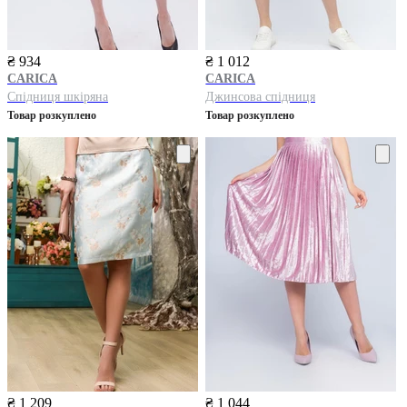
₴ 934
₴ 1 012
CARICA
CARICA
Спідниця шкіряна
Джинсова спідниця
Товар розкуплено
Товар розкуплено
₴ 1 209
₴ 1 044