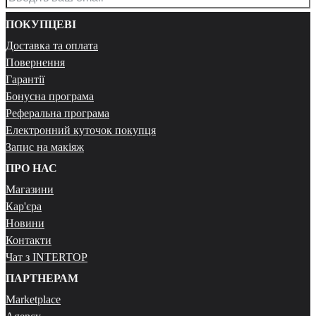
ПОКУПЦЕВІ
Доставка та оплата
Повернення
Гарантії
Бонусна програма
Реферальна програма
Електронний куточок покупця
Запис на макіяж
ПРО НАС
Магазини
Кар'єра
Новини
Контакти
Чат з INTERTOP
ПАРТНЕРАМ
Marketplace