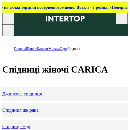
ку на склад терміни повернення змінено. Деталі - у розділі «Повернен
Головна
Шопінг
Каталог
Жінкам
Одяг
Спідниці
Спідниці жіночі CARICA
Джинсова спідниця
Спідниця шкіряна
Спідниця міді