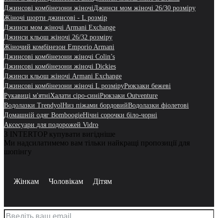
Джинсові комбінезони жіночі
Джинси мом жіночі 26/30 розміру
Жіночі шорти джинсові - L розмір
Джинси мом жіночі Armani Exchange
Джинси кльош жіночі 26/32 розміру
Жіночий комбінезон Emporio Armani
Джинсові комбінезони жіночі Colin’s
Джинсові комбінезони жіночі Dickies
Джинси кльош жіночі Armani Exchange
Джинсові комбінезони жіночі L розміру
Рюкзаки бежеві
Рукавиці м'ятні
Халати сіро-сині
Рюкзаки Outventure
Водолазки Trendyol
Низ піжами бордовий
Водолазки фіолетові
Домашній одяг Bomboogie
Нічні сорочки біло-чорні
Аксесуари для подорожей Vidro
З INTERTOP купувати вигідніше
Ми надсилатимемо вам тільки найкращі пропозиції для
шопінгу
Жінкам
Чоловікам
Дітям