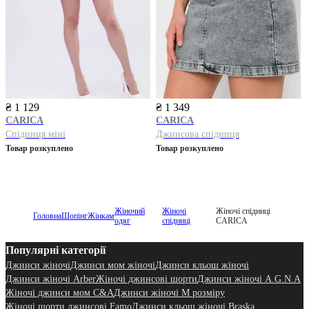
₴ 1 129
₴ 1 349
CARICA
CARICA
Спідниця міні
Джинсова спідниця
Товар розкуплено
Товар розкуплено
Жіночий
Жіночі
Жіночі спідниці
Головна
Шопінг
Жінкам
одяг
спідниці
CARICA
Популярні категорії
Джинси жіночі
Джинси мом жіночі
Джинси кльош жіночі
Джинси жіночі Arber
Жіночі джинсові шорти
Джинси жіночі A.G.N.A
Жіночі джинси мом C&A
Джинси жіночі M розміру
Жіночі шорти джинсові Famo
Джинси кльош жіночі Braska