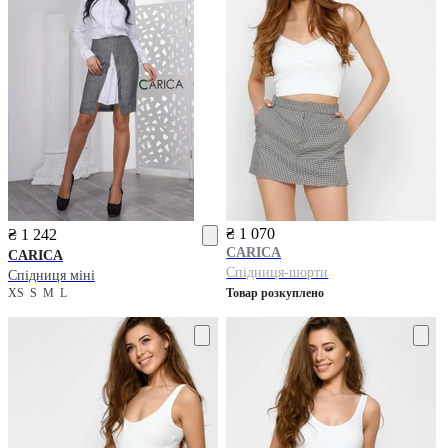
₴ 1 070
₴ 1 242
CARICA
CARICA
Спідниця-шорти
Спідниця міні
XS
S
M
L
Товар розкуплено