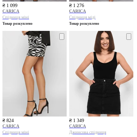
₴ 1 099
₴ 1 276
CARICA
CARICA
Спідниця міні
Спідниця міді
Товар розкуплено
Товар розкуплено
₴ 824
₴ 1 349
CARICA
CARICA
Спідниця міні
Джинсова спідниця