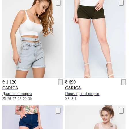
₴ 1 120
₴ 690
CARICA
CARICA
Джинсові шорти
Повсякденні шорти
25
26
27
28
29
30
XS
S
L