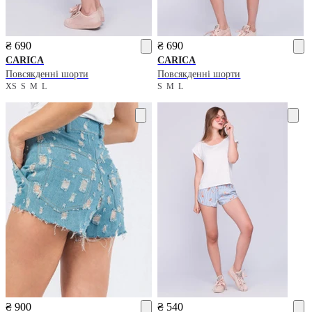
₴ 690
₴ 690
CARICA
CARICA
Повсякденні шорти
Повсякденні шорти
XS
S
M
L
S
M
L
₴ 900
₴ 540