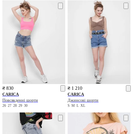
₴ 830
₴ 1 210
CARICA
CARICA
Повсякденні шорти
Джинсові шорти
26
27
28
29
30
S
M
L
XL