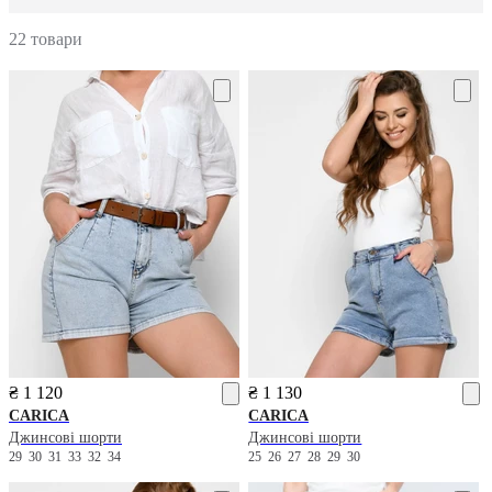
22 товари
₴ 1 120
₴ 1 130
CARICA
CARICA
Джинсові шорти
Джинсові шорти
29
30
31
33
32
34
25
26
27
28
29
30