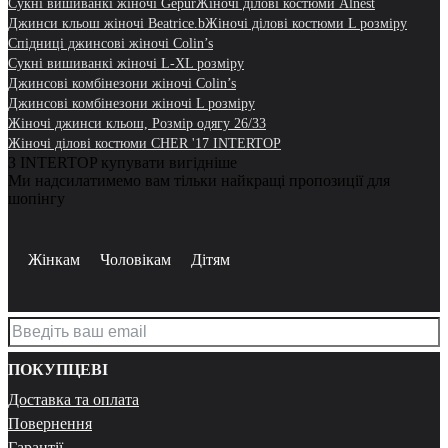
Сукні вишиванкі жіночі Gepur
Жіночі ділові костюми Alnest
Джинси кльош жіночі Beatrice.b
Жіночі ділові костюми L розміру
Спідниці джинсові жіночі Colin’s
Сукні вишиванкі жіночі L-XL розміру
Джинсові комбінезони жіночі Colin’s
Джинсові комбінезони жіночі L розміру
Жіночі джинси кльош, Розмір одягу 26/33
Жіночі ділові костюми CHER '17 INTERTOP
З INTERTOP купувати вигідніше
Ми надсилатимемо вам тільки найкращі пропозиції для
шопінгу
Жінкам
Чоловікам
Дітям
ПОКУПЦЕВІ
Доставка та оплата
Повернення
Гарантії