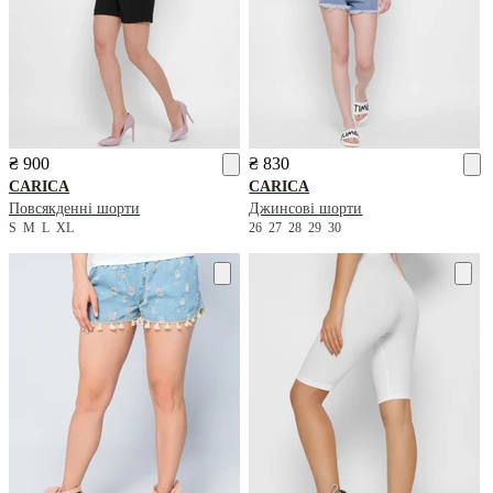
₴ 900
₴ 830
CARICA
CARICA
Повсякденні шорти
Джинсові шорти
S
M
L
XL
26
27
28
29
30