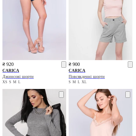
₴ 920
₴ 900
CARICA
CARICA
Джинсові шорти
Повсякденні шорти
XS
S
M
L
S
M
L
XL