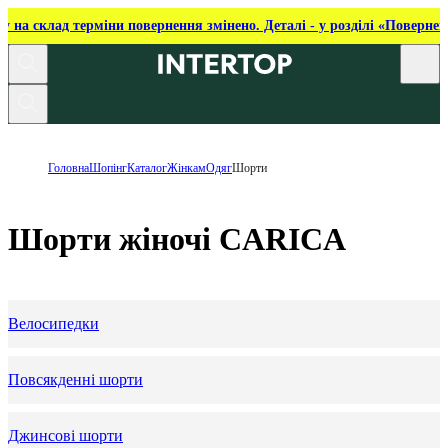
ку на склад терміни повернення змінено. Деталі - у розділі «Повернен
Головна
Шопінг
Каталог
Жінкам
Одяг
Шорти
Шорти жіночі CARICA
Велосипедки
Повсякденні шорти
Джинсові шорти