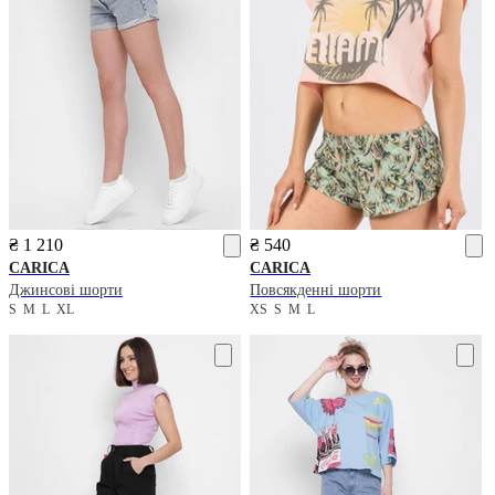
₴ 1 210
₴ 540
CARICA
CARICA
Джинсові шорти
Повсякденні шорти
S
M
L
XL
XS
S
M
L