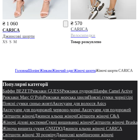
₴ 570
₴ 1 060
CARICA
CARICA
Велосипедки
Джинсові шорти
XS
S
M
Товар розкуплено
Головна
Шопінг
Жінкам
Жіночий одяг
Жіночі шорти
Жіночі шорти CARICA
Популярні категорії
Баффи BEZET
Рюкзаки GUESS
Рюкзаки пудрові
Шарфи Camel Active
Рюкзаки Marc O’Polo
Рюкзаки морська хвиля
Поясні сумки чорні/сірі
Поясні сумки синьо-жовті
Аксесуари для волосся Asics
Аксесуари для подорожей червоно-чорні Аксесуари для подорожей
Світшоти жіночі
Джинси кльош жіночі
Світшоти жіночі C&A
Жіночі ділові костюми
Сукні вишиванкі жіночі
Світшоти жіночі Braska
Жіноча вишита сукня GNIZDO
Джинси кльош жіночі CARICA
Світшоти жіночі 30 розміру
Джинсові комбінезони жіночі