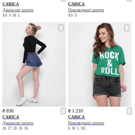
CARICA
CARICA
Джинсові шорти
Повсякденні шорти
XS
S
M
L
XS
S
₴ 830
₴ 1 210
CARICA
CARICA
Джинсові шорти
Повсякденні шорти
26
27
28
29
30
S
M
L
XL