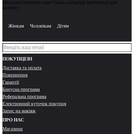
Ми надсилатимемо вам тільки найкращі пропозиції для
шопінгу
Жінкам
Чоловікам
Дітям
ПОКУПЦЕВІ
Доставка та оплата
Повернення
Гарантії
Бонусна програма
Реферальна програма
Електронний куточок покупця
Запис на макіяж
ПРО НАС
Магазини