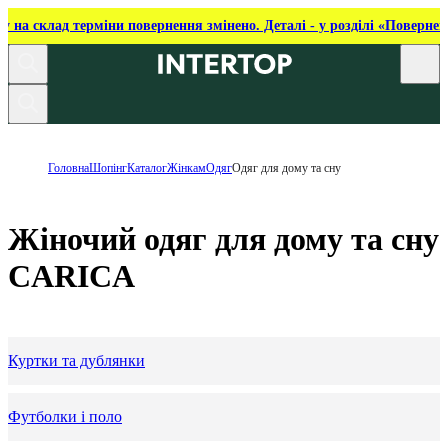
ку на склад терміни повернення змінено. Деталі - у розділі «Повернен
Головна
Шопінг
Каталог
Жінкам
Одяг
Одяг для дому та сну
Жіночий одяг для дому та сну
CARICA
Куртки та дублянки
Футболки і поло