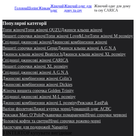
Жіночий
Жіночий одяг для
Жіночий одяг для дому
Головна
Шопінг
Жінкам
одяг
дому та сну
та сну CARICA
Популярні категорії
Топи жіночі
Топи жіночі QUZU
Джинси кльош жіночі
Вишиті сорочки жіночі
Топи жіночі Love&Live
Топи жіночі M розміру
Спідниці джинсові жіночі
Джинсові комбінезони жіночі
Вишиті сорочки жіночі Gepur
Джинси кльош жіночі A.G.N.A
Джинси кльош жіночі Beatrice.b
Джинси кльош жіночі XL розміру
Спідниці джинсові жіночі CARICA
Вишиті сорочки жіночі XL розміру
Спідниці джинсові жіночі A.G.N.A
Джинсові комбінезони жіночі Colin’s
Джинсові комбінезони жіночі Dickies
Жіноча вишита сорочка Golden Trinity
Спідниці джинсові жіночі M-L розміру
Джинсові комбінезони жіночі L розміру
Рюкзаки EastPak
Валізи фіолетові
Лижні куртки чорні
Домашній одяг ACBC
Рюкзаки Marc O’Polo
Рукавички помаранчеві
Нічні сорочки червоні
Чоловічі кофти та светри
Нічні сорочки рожево-чорні
Аксесуари для подорожей Napapijri
З INTERTOP купувати вигідніше