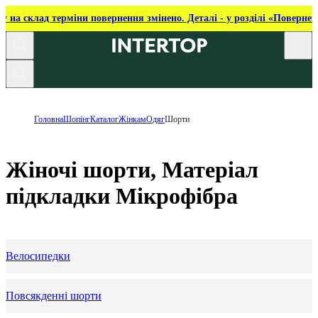
ку на склад терміни повернення змінено. Деталі - у розділі «Повернен
Головна
Шопінг
Каталог
Жінкам
Одяг
Шорти
Жіночі шорти, Матеріал
підкладки Мікрофібра
Велосипедки
Повсякденні шорти