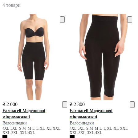
4 товари
₴ 2 000
₴ 2 300
Farmacell
Моделюючі
Farmacell
Моделюючі
мікромасажні
мікромасажні
Велосипедки
Велосипедки
4XL-5XL
S-M
M-L
L-XL
XL-XXL
4XL-5XL
S-M
M-L
L-XL
XL-XXL
XXL-3XL
3XL-4XL
XXL-3XL
3XL-4XL