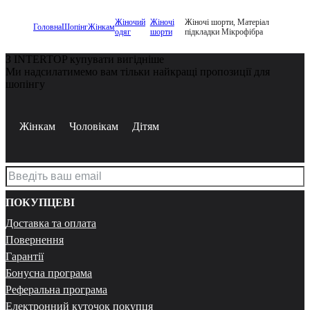
Жіночий
Жіночі
Жіночі шорти, Матеріал
Головна
Шопінг
Жінкам
одяг
шорти
підкладки Мікрофібра
З INTERTOP купувати вигідніше
Ми надсилатимемо вам тільки найкращі пропозиції для
шопінгу
Жінкам
Чоловікам
Дітям
ПОКУПЦЕВІ
Доставка та оплата
Повернення
Гарантії
Бонусна програма
Реферальна програма
Електронний куточок покупця