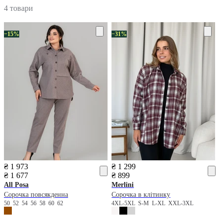
4 товари
−15%
−31%
₴ 1 973
₴ 1 299
₴ 1 677
₴ 899
All Posa
Merlini
Сорочка повсякденна
Сорочка в клітинку
50
52
54
56
58
60
62
4XL-5XL
S-M
L-XL
XXL-3XL