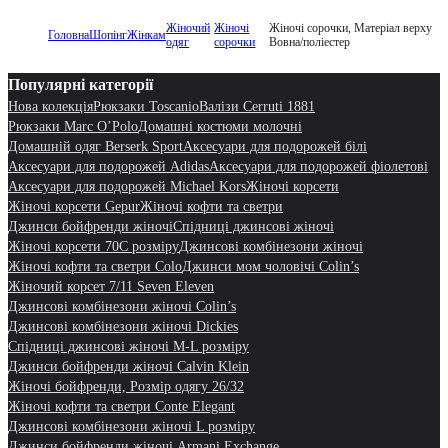
Жіночий
Жіночі
Жіночі сорочки, Матеріал верху
Головна
Шопінг
Жінкам
одяг
сорочки
Вовна/поліестер
Популярні категорії
Нова колекція
Рюкзаки Toscanio
Валізи Cerruti 1881
Рюкзаки Marc O’Polo
Домашні костюми молочні
Домашній одяг Berserk Sport
Аксесуари для подорожей білі
Аксесуари для подорожей Adidas
Аксесуари для подорожей фіолетові
Аксесуари для подорожей Michael Kors
Жіночі корсети
Жіночі корсети Gepur
Жіночі кофти та светри
Джинси бойфренди жіночі
Спідниці джинсові жіночі
Жіночі корсети 70C розміру
Джинсові комбінезони жіночі
Жіночі кофти та светри Colo
Джинси мом чоловічі Colin’s
Жіночий корсет 7/11 Seven Eleven
Джинсові комбінезони жіночі Colin’s
Джинсові комбінезони жіночі Dickies
Спідниці джинсові жіночі M-L розміру
Джинси бойфренди жіночі Calvin Klein
Жіночі бойфренди, Розмір одягу 26/32
Жіночі кофти та светри Conte Elegant
Джинсові комбінезони жіночі L розміру
Джинси бойфренди жіночі Armani Exchange