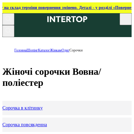
ку на склад терміни повернення змінено. Деталі - у розділі «Повернен
Головна
Шопінг
Каталог
Жінкам
Одяг
Сорочки
Жіночі сорочки Вовна/
поліестер
Сорочка в клітинку
Сорочка повсякденна