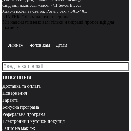
Спідниці джинсові жіночі 7/11 Seven Eleven
Жіночі кофти та светри, Розмір одягу 3XL-4XL
З INTERTOP купувати вигідніше
Ми надсилатимемо вам тільки найкращі пропозиції для
шопінгу
Жінкам
Чоловікам
Дітям
ПОКУПЦЕВІ
Доставка та оплата
Повернення
Гарантії
Бонусна програма
Реферальна програма
Електронний куточок покупця
Запис на макіяж