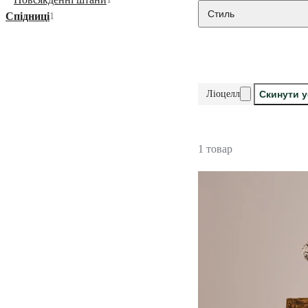
Стиль
Спідниці
1
Ліоцелл
Скинути у
1 товар