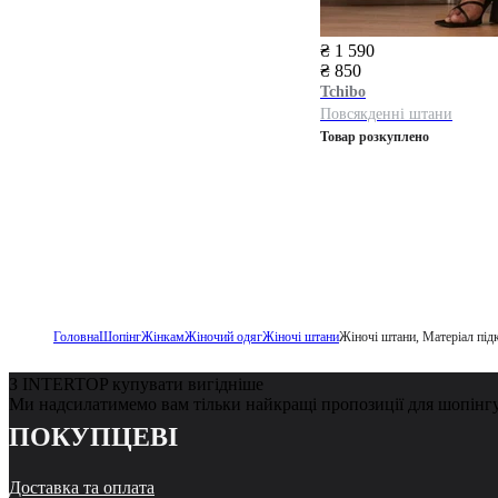
₴ 1 590
₴ 850
Tchibo
Повсякденні штани
Товар розкуплено
Головна
Шопінг
Жінкам
Жіночий одяг
Жіночі штани
Жіночі штани, Матеріал під
З INTERTOP купувати вигідніше
Ми надсилатимемо вам тільки найкращі пропозиції для шопінг
ПОКУПЦЕВІ
Доставка та оплата