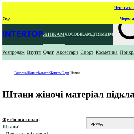
Через ата
Укр
Через а
ЖІНКАМ
ЧОЛОВІКАМ
ДІТЯМ
ДІМ
Розпродаж
Взуття
Одяг
Аксесуари
Спорт
Косметика
Прикр
Що ти ш
Головна
Шопінг
Каталог
Жінкам
Одяг
Штани
Штани жіночі матеріал підкл
Футболки і поло
1
Бренд
Штани
1
Повсякденні штани
1