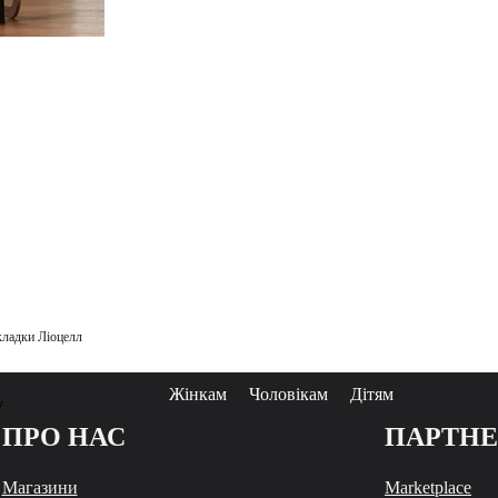
кладки Ліоцелл
Жінкам
Чоловікам
Дітям
у
ПРО НАС
ПАРТН
Магазини
Marketplace