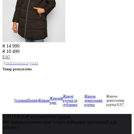
₴ 14 999
₴ 10 499
EA7
Демісезонна куртка
Товар розкуплено
Жіночі
Жіноча
Жіноча
Жіночий
Головна
Шопінг
Жінкам
куртки та
демісезонна
демісезонна
одяг
дублянки
куртка
куртка EA7
З INTERTOP купувати вигідніше
Ми надсилатимемо вам тільки найкращі пропозиції для
шопінгу