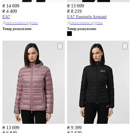
₴ 14 699
₴ 13 699
₴ 4 409
₴ 8 219
EA7
EA7
Emporio Armani
Демісезонна куртка
Демісезонна куртка
Товар розкуплено
Товар розкуплено
₴ 13 699
₴ 9 399
₴ 6 849
₴ 5 639