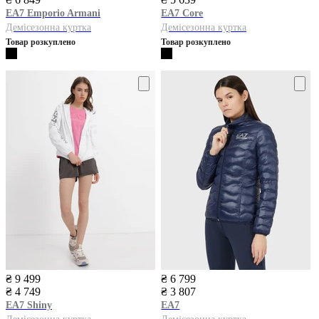
EA7
Emporio Armani
EA7
Core
Демісезонна куртка
Демісезонна куртка
Товар розкуплено
Товар розкуплено
₴ 9 499
₴ 6 799
₴ 4 749
₴ 3 807
EA7
Shiny
EA7