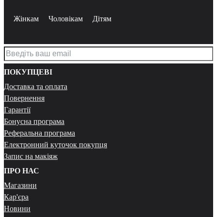
Жінкам
Чоловікам
Дітям
ПОКУПЦЕВІ
Доставка та оплата
Повернення
Гарантії
Бонусна програма
Реферальна програма
Електронний куточок покупця
Запис на макіяж
ПРО НАС
Магазини
Кар'єра
Новини