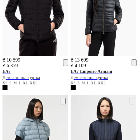
₴ 10 599
₴ 13 699
₴ 6 359
₴ 4 109
EA7
EA7
Emporio Armani
Демісезонна куртка
Демісезонна куртка
XS
S
M
L
XL
XXL
XS
S
M
L
XL
XXL