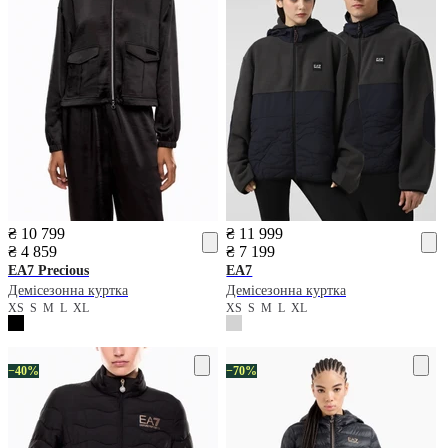
₴ 10 799
₴ 11 999
₴ 4 859
₴ 7 199
EA7
Precious
EA7
Демісезонна куртка
Демісезонна куртка
XS
S
M
L
XL
XS
S
M
L
XL
−40%
−70%