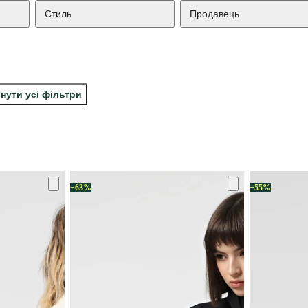
Стиль
Продавець
нути усі фільтри
−63%
−55%