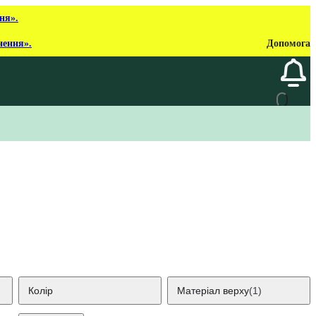
ня».
нення».
Допомога
Колір
Матеріал верху
(1)