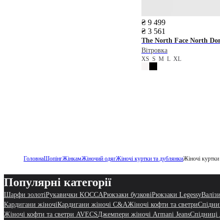
₴ 9 499
₴ 3 561
The North Face
North Do
Вітровка
XS
S
M
L
XL
Головна
Шопінг
Жінкам
Жіночий одяг
Жіночі куртки та дублянки
Жіночі куртки
Популярні категорії
Шарфи золоті
Рукавички KOCCA
Рюкзаки бузкові
Рюкзаки Legessy
Валізи
Кардигани жіночі
Кардигани жіночі C&A
Жіночі кофти та светри
Спідни
Жіночі кофти та светри AVECS
Джемпери жіночі Armani Jeans
Спідниці 