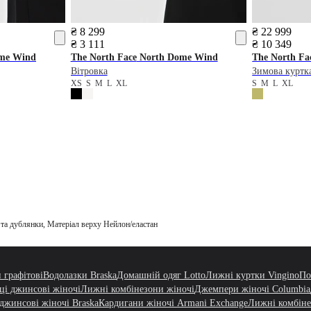
₴ 8 299
₴ 22 999
₴ 3 111
₴ 10 349
me Wind
The North Face
North Dome Wind
The North Fa
Вітровка
Зимова куртк
XS
S
M
L
XL
S
M
L
XL
 та дублянки, Матеріал верху Нейлон/еластан
 графітові
Водолазки Braska
Домашній одяг Lotto
Лижні куртки Vingino
По
ці джинсові жіночі
Лижні комбінезони жіночі
Джемпери жіночі Columbia
джинсові жіночі Braska
Кардигани жіночі Armani Exchange
Лижні комбіне