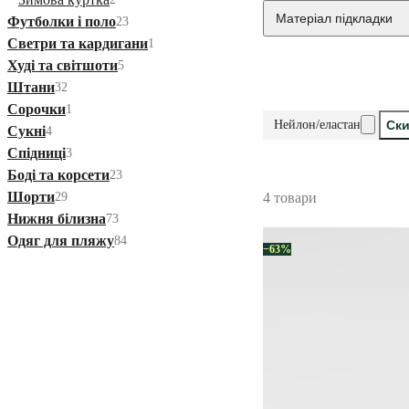
Матеріал підкладки
Футболки і поло
23
Светри та кардигани
1
Худі та світшоти
5
Штани
32
Сорочки
1
Нейлон/еластан
Ски
Сукні
4
Спідниці
3
Боді та корсети
23
Шорти
29
4 товари
Нижня білизна
73
Одяг для пляжу
84
−63%