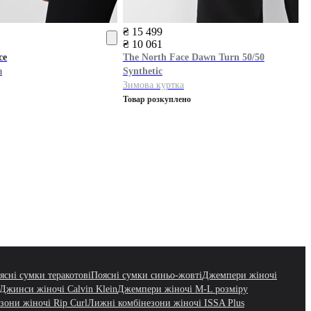
₴ 15 499
₴ 10 061
ce
The North Face
Dawn Turn 50/50
а
Synthetic
Зимова куртка
Товар розкуплено
ясні сумки теракотові
Поясні сумки синьо-жовті
Джемпери жіночі
Джинси жіночі Calvin Klein
Джемпери жіночі M-L розміру
зони жіночі Rip Curl
Лижні комбінезони жіночі ISSA Plus