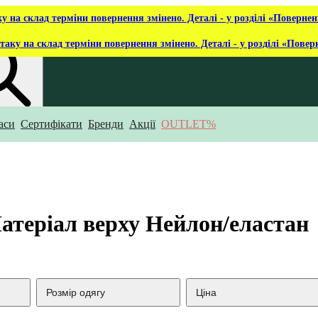
ку на склад терміни повернення змінено. Деталі - у розділі «Повернен
таку на склад терміни повернення змінено. Деталі - у розділі «Повер
аси
Сертифікати
Бренди
Акції
OUTLET%
укаєш?
атеріал верху Нейлон/еластан
Розмір одягу
Ціна