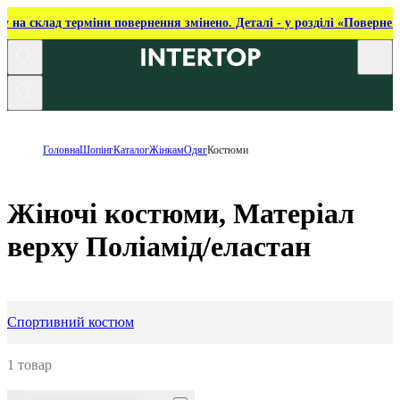
ку на склад терміни повернення змінено. Деталі - у розділі «Повернен
Головна
Шопінг
Каталог
Жінкам
Одяг
Костюми
Жіночі костюми, Матеріал
верху Поліамід/еластан
Спортивний костюм
1 товар