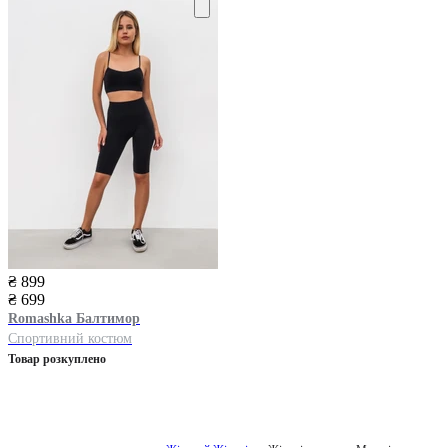
₴ 899
₴ 699
Romashka
Балтимор
Спортивний костюм
Товар розкуплено