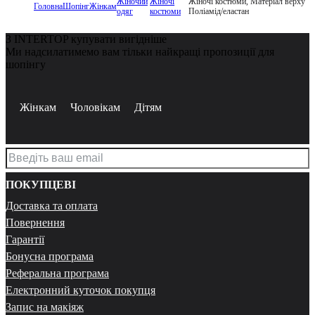
Жіночий
Жіночі
Жіночі костюми, Матеріал верху
Головна
Шопінг
Жінкам
одяг
костюми
Поліамід/еластан
З INTERTOP купувати вигідніше
Ми надсилатимемо вам тільки найкращі пропозиції для
шопінгу
Жінкам
Чоловікам
Дітям
ПОКУПЦЕВІ
Доставка та оплата
Повернення
Гарантії
Бонусна програма
Реферальна програма
Електронний куточок покупця
Запис на макіяж