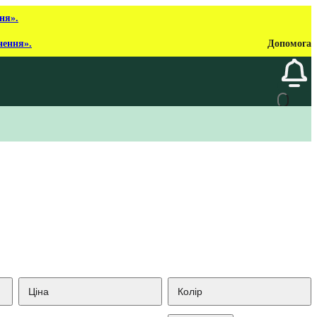
ня».
нення».
Допомога
Ціна
Колір