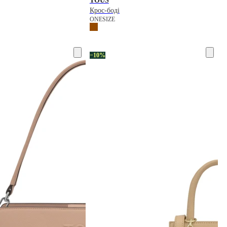
TOUS
Крос-боді
ONESIZE
−10%