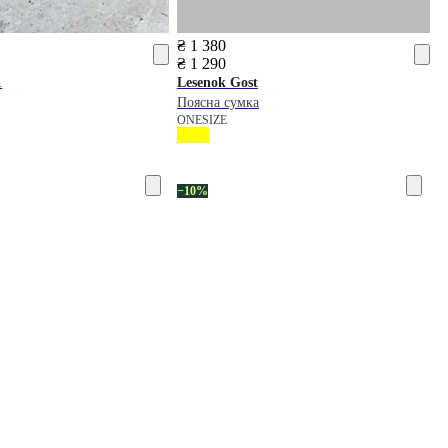
₴ 1 380
₴ 1 290
1
Lesenok
Gost
Поясна сумка
ONESIZE
−10%