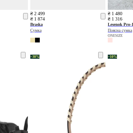
₴ 2 499
₴ 1 480
₴ 1 874
₴ 1 316
Braska
Lesenok
Pro-
Сумка
Поясна сумка
ONESIZE
−30%
−10%