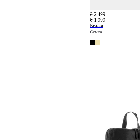
₴ 2 499
₴ 1 999
Braska
Сумка