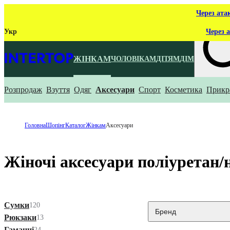
Через ата
Укр
Через а
ЖІНКАМ
ЧОЛОВІКАМ
ДІТЯМ
ДІМ
Розпродаж
Взуття
Одяг
Аксесуари
Спорт
Косметика
Прикр
Що ти ш
Головна
Шопінг
Каталог
Жінкам
Аксесуари
Жіночі аксесуари поліуретан/
Сумки
120
Бренд
Рюкзаки
13
Гаманці
24