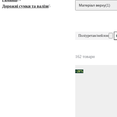
Матеріал верху
(1)
Дорожні сумки та валізи
5
Поліуретан/нейлон
162 товари
−20%