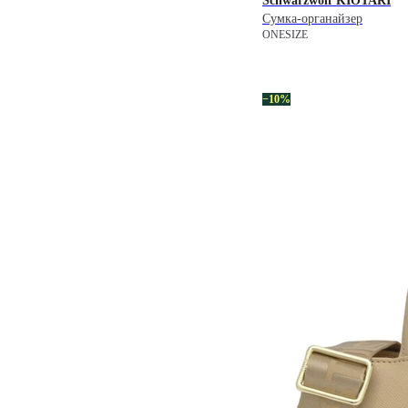
Schwarzwolf
KIOTARI
Сумка-органайзер
ONESIZE
−10%