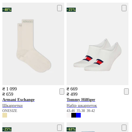
−40%
−25%
₴ 1 099
₴ 669
₴ 659
₴ 499
Armani Exchange
Tommy Hilfiger
Шкарпетки
Набір шкарпеток
ONESIZE
43-46
35-38
39-42
−25%
−63%