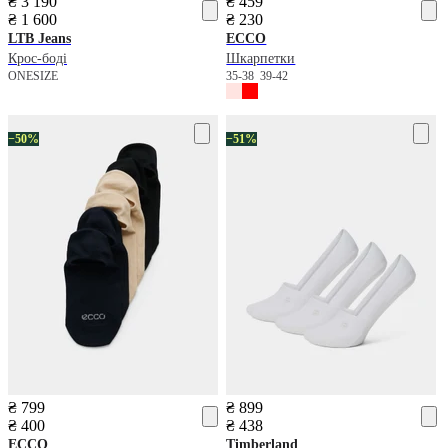
₴ 3 190
₴ 459
₴ 1 600
₴ 230
LTB Jeans
ECCO
Крос-боді
Шкарпетки
ONESIZE
35-38
39-42
−50%
−51%
₴ 799
₴ 899
₴ 400
₴ 438
ECCO
Timberland