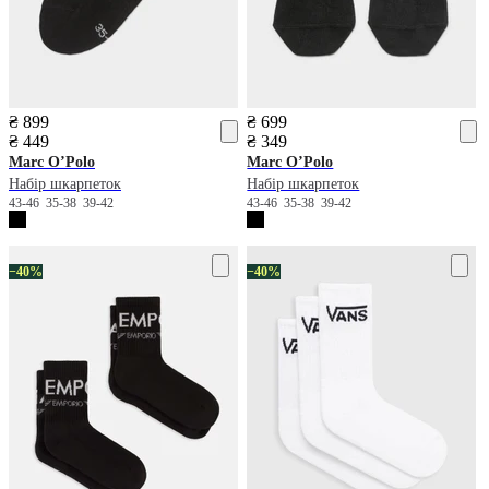
₴ 899
₴ 699
₴ 449
₴ 349
Marc O’Polo
Marc O’Polo
Набір шкарпеток
Набір шкарпеток
43-46
35-38
39-42
43-46
35-38
39-42
−40%
−40%