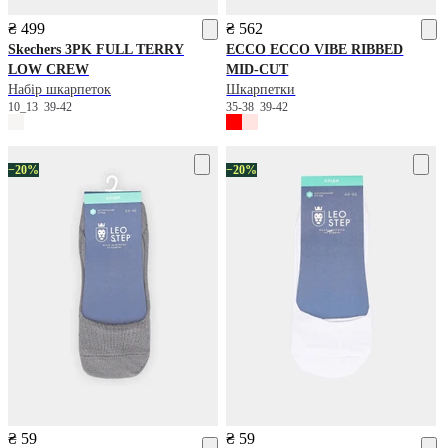
₴ 499
₴ 562
Skechers
3PK FULL TERRY
ECCO
ECCO VIBE RIBBED
LOW CREW
MID-CUT
Набір шкарпеток
Шкарпетки
10_13
39-42
35-38
39-42
−20%
−20%
₴ 59
₴ 59