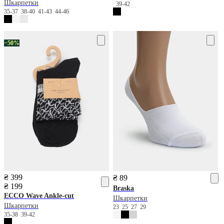
Шкарпетки
39-42
35-37
38-40
41-43
44-46
−50%
₴ 399
₴ 89
₴ 199
Braska
ECCO
Wave Ankle-cut
Шкарпетки
Шкарпетки
23
25
27
29
35-38
39-42