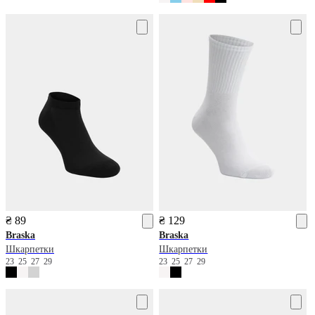
₴ 89
₴ 129
Braska
Braska
Шкарпетки
Шкарпетки
23
25
27
29
23
25
27
29