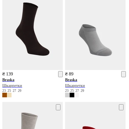
₴ 139
₴ 89
Braska
Braska
Шкарпетки
Шкарпетки
23
25
27
29
23
25
27
29