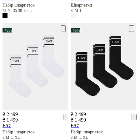
Набір шкарпеток
Шкарпетки
43-46
35-38
39-42
S
M
L
−40%
−40%
₴ 2 499
₴ 2 499
₴ 1 499
₴ 1 499
EA7
EA7
Набір шкарпеток
Набір шкарпеток
S-M
L-XL
S-M
L-XL