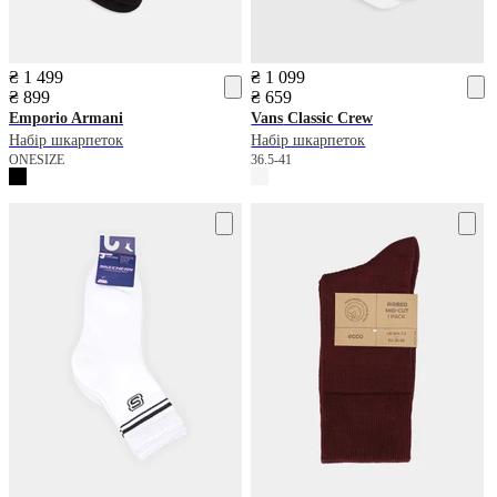
₴ 1 499
₴ 1 099
₴ 899
₴ 659
Emporio Armani
Vans
Classic Crew
Набір шкарпеток
Набір шкарпеток
ONESIZE
36.5-41