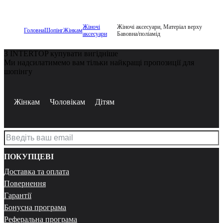
Жіночі
Жіночі аксесуари, Матеріал верху
Головна
Шопінг
Жінкам
аксесуари
Бавовна/поліамід
З INTERTOP купувати вигідніше
Ми надсилатимемо вам тільки найкращі пропозиції для
шопінгу
Жінкам
Чоловікам
Дітям
ПОКУПЦЕВІ
Доставка та оплата
Повернення
Гарантії
Бонусна програма
Реферальна програма