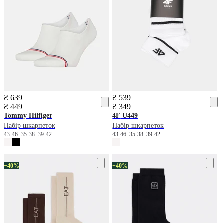
₴ 639
₴ 539
₴ 449
₴ 349
Tommy Hilfiger
4F
U449
Набір шкарпеток
Набір шкарпеток
43-46
35-38
39-42
43-46
35-38
39-42
−40%
−40%