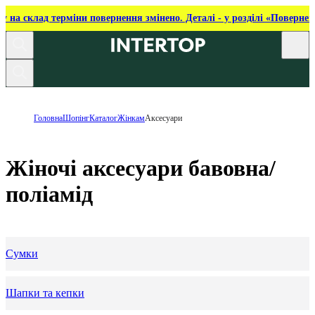
ку на склад терміни повернення змінено. Деталі - у розділі «Повернен
Головна
Шопінг
Каталог
Жінкам
Аксесуари
Жіночі аксесуари бавовна/
поліамід
Сумки
Шапки та кепки