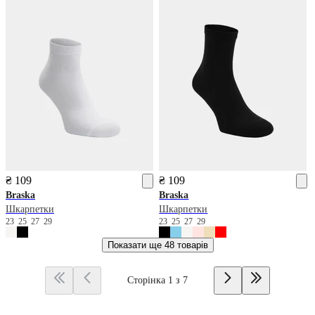
₴ 109
₴ 109
Braska
Braska
Шкарпетки
Шкарпетки
23
25
27
29
23
25
27
29
Показати ще
48 товарів
Сторінка 1 з 7