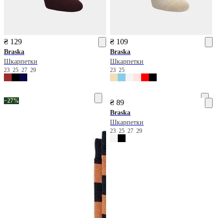
₴ 129
₴ 109
Braska
Braska
Шкарпетки
Шкарпетки
23
25
27
29
23
25
−27%
₴ 89
Braska
Шкарпетки
23
25
27
29