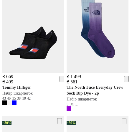
₴ 669
₴ 1 499
₴ 499
₴ 561
Tommy Hilfiger
The North Face
Everyday Crew
Набір шкарпеток
Sock Dip Dye - 2p
43-46
35-38
39-42
Набір шкарпеток
S
M
L
−30%
−30%