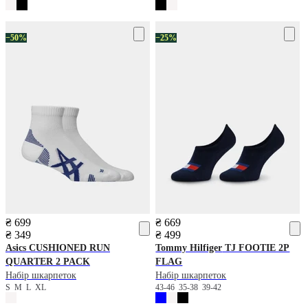
−50%
−25%
₴ 699
₴ 669
₴ 349
₴ 499
Asics
CUSHIONED RUN
Tommy Hilfiger
TJ FOOTIE 2P
QUARTER 2 PACK
FLAG
Набір шкарпеток
Набір шкарпеток
S
M
L
XL
43-46
35-38
39-42