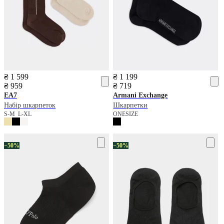
₴ 1 599
₴ 1 199
₴ 959
₴ 719
EA7
Armani Exchange
Набір шкарпеток
Шкарпетки
S-M
L-XL
ONESIZE
−50%
−50%