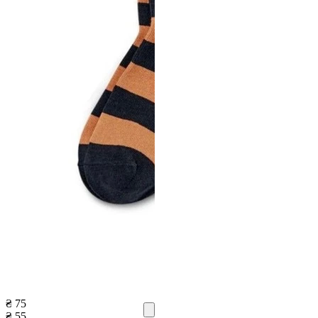
₴ 75
₴ 55