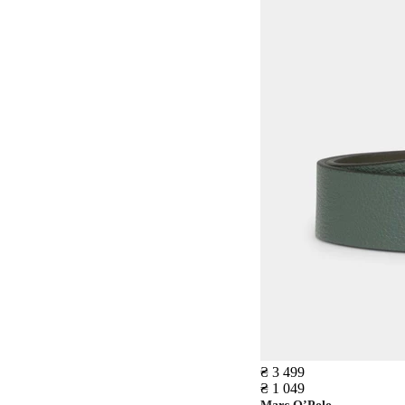
₴ 3 499
₴ 1 049