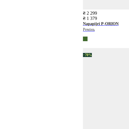
₴ 2 299
₴ 1 379
Napapijri
P-ORION
Ремінь
−70%