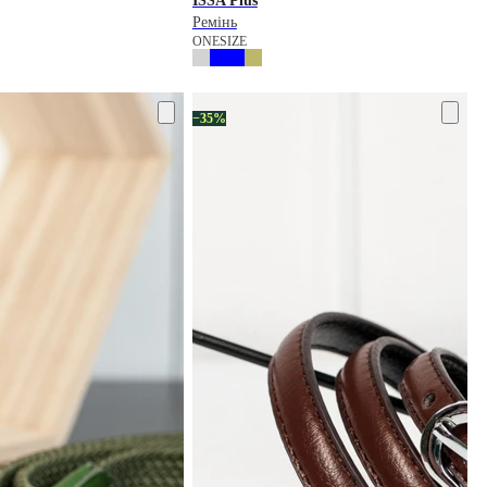
ISSA Plus
Ремінь
ONESIZE
−35%