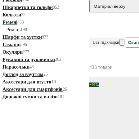
Матеріал верху
Шкарпетки та гольфи
853
Колготи
22
Ремені
433
Ремінь
198
Шарфи та хустки
933
Без підкладки
Скин
Гаманці
396
Окуляри
277
Рукавиці та рукавички
202
Парасольки
43
433 товари
Догляд за взуттям
25
Аксесуари для взуття
10
−40%
Аксесуари для смартфонів
26
Дорожні сумки та валізи
181