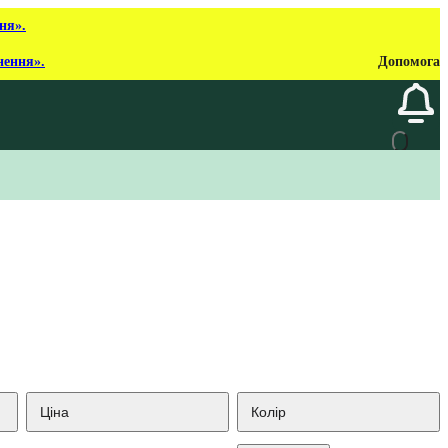
ня».
нення».
Допомога
Ціна
Колір