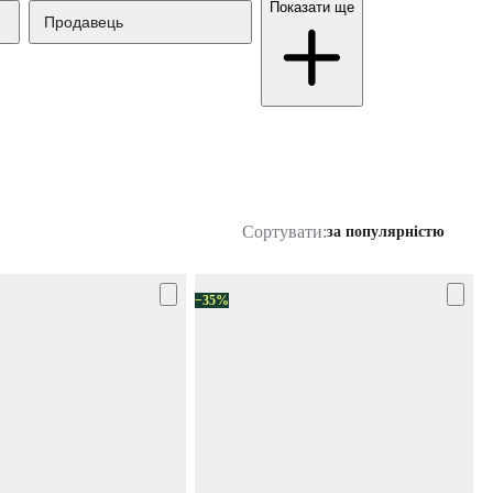
Показати ще
Продавець
Сортувати:
за популярністю
−35%