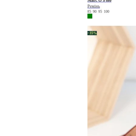
Marc O’Polo
Ремінь
85
90
95
100
−35%