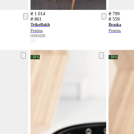
₴ 1 014
₴ 799
₴ 861
₴ 559
TrikoBakh
Braska
Ремінь
Ремінь
ONESIZE
−35%
−35%