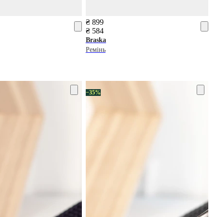
₴ 899
₴ 584
Braska
Ремінь
−35%