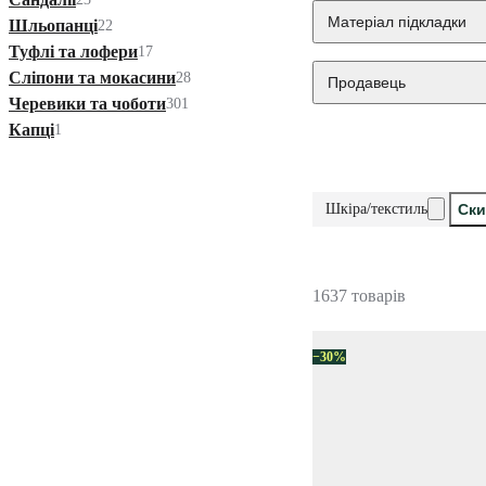
Матеріал підкладки
Шльопанці
22
Туфлі та лофери
17
Сліпони та мокасини
28
Продавець
Черевики та чоботи
301
Капці
1
Шкіра/текстиль
Ски
1637 товарів
−30%