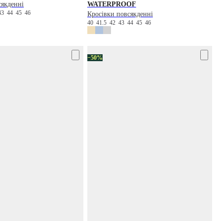
сякденні
WATERPROOF
43
44
45
46
Кросівки повсякденні
40
41.5
42
43
44
45
46
−50%