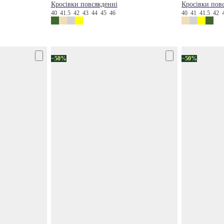
Кросівки повсякденні
Кросівки пов
40
41.5
42
43
44
45
46
40
41
41.5
42
−50%
−50%