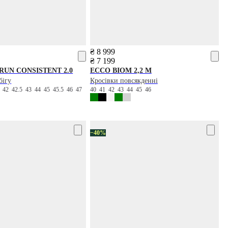
₴ 8 999
₴ 7 199
RUN CONSISTENT 2.0
ECCO
BIOM 2,2 M
бігу
Кросівки повсякденні
5
42
42.5
43
44
45
45.5
46
47
40
41
42
43
44
45
46
−40%