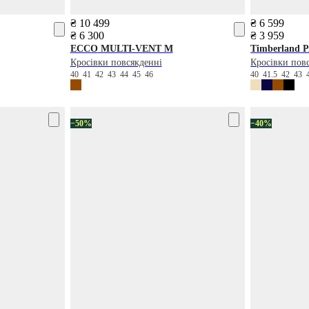
₴ 10 499
₴ 6 599
₴ 6 300
₴ 3 959
ECCO
MULTI-VENT M
Timberland
P
Кросівки повсякденні
Кросівки пов
40
41
42
43
44
45
46
40
41.5
42
43
−50%
−40%