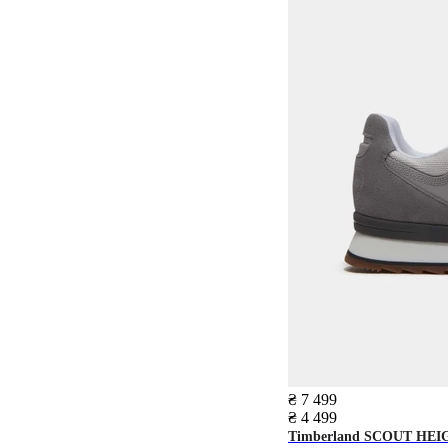
₴ 7 499
₴ 4 499
Timberland
SCOUT HEI