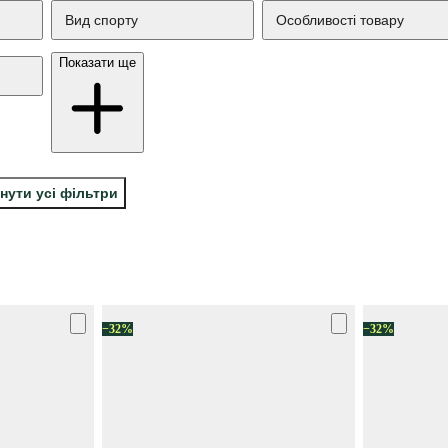
Вид спорту
Особливості товару
Показати ще
нути усі фільтри
−32%
−32%