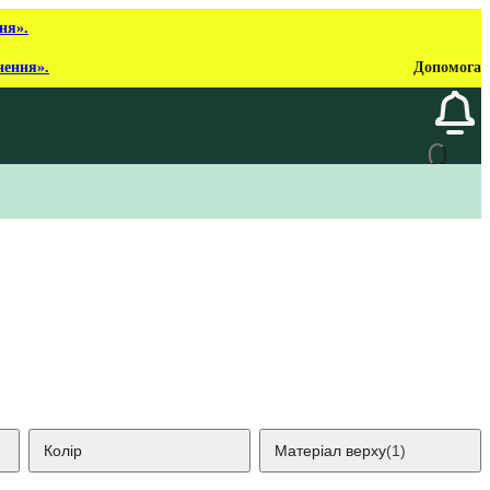
ня».
нення».
Допомога
Колір
Матеріал верху
(1)