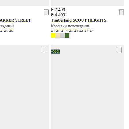
₴ 7 499
₴ 4 499
ARKER STREET
Timberland
SCOUT HEIGHTS
сякденні
Кросівки повсякденні
44
45
46
40
41
41.5
42
43
44
45
46
−50%