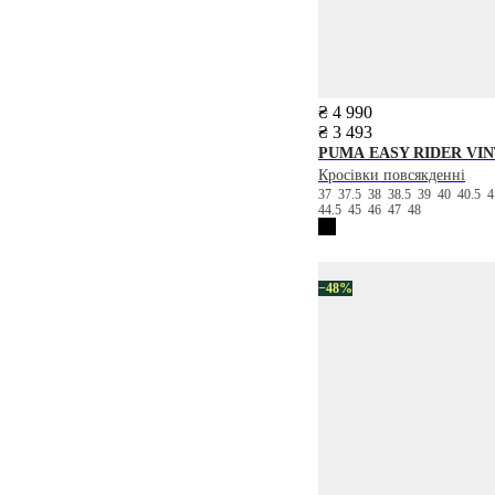
₴ 4 990
₴ 3 493
PUMA
EASY RIDER VI
Кросівки повсякденні
37
37.5
38
38.5
39
40
40.5
44.5
45
46
47
48
−48%