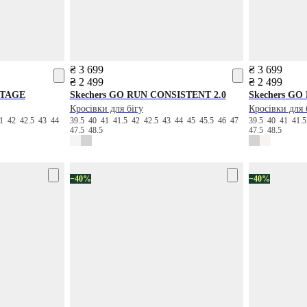
₴ 3 699
₴ 3 699
₴ 2 499
₴ 2 499
NTAGE
Skechers
GO RUN CONSISTENT 2.0
Skechers
GO 
Кросівки для бігу
Кросівки для 
41
42
42.5
43
44
39.5
40
41
41.5
42
42.5
43
44
45
45.5
46
47
39.5
40
41
41.
47.5
48.5
47.5
48.5
−40%
−40%