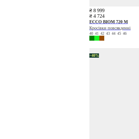
₴ 8 999
₴ 4 724
ECCO
BIOM 720 M
Кросівки повсякденні
40
41
42
43
44
45
46
−40%