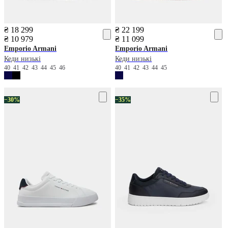
₴ 18 299
₴ 22 199
₴ 10 979
₴ 11 099
Emporio Armani
Emporio Armani
Кеди низькі
Кеди низькі
40
41
42
43
44
45
46
40
41
42
43
44
45
−30%
−35%