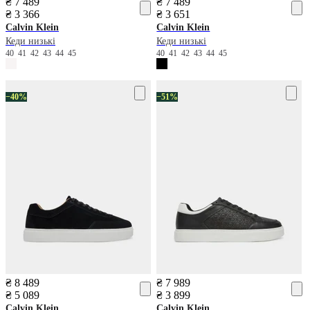
₴ 7 489
₴ 7 489
₴ 3 366
₴ 3 651
Calvin Klein
Calvin Klein
Кеди низькі
Кеди низькі
40
41
42
43
44
45
40
41
42
43
44
45
−40%
−51%
₴ 8 489
₴ 7 989
₴ 5 089
₴ 3 899
Calvin Klein
Calvin Klein