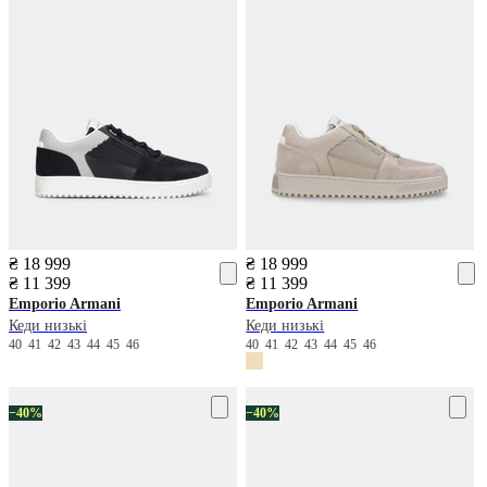
₴ 18 999
₴ 18 999
₴ 11 399
₴ 11 399
Emporio Armani
Emporio Armani
Кеди низькі
Кеди низькі
40
41
42
43
44
45
46
40
41
42
43
44
45
46
−40%
−40%