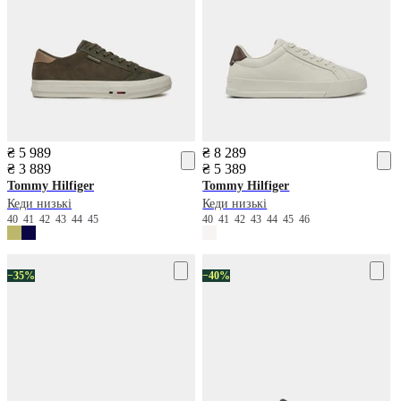
₴ 5 989
₴ 8 289
₴ 3 889
₴ 5 389
Tommy Hilfiger
Tommy Hilfiger
Кеди низькі
Кеди низькі
40
41
42
43
44
45
40
41
42
43
44
45
46
−35%
−40%