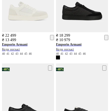
₴ 22 499
₴ 18 299
₴ 13 499
₴ 10 979
Emporio Armani
Emporio Armani
Кеди низькі
Кеди низькі
40
41
42
43
44
45
46
40
41
42
43
44
45
46
−40%
−40%