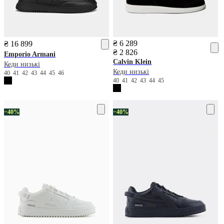
₴ 6 289
₴ 16 899
₴ 2 826
Emporio Armani
Calvin Klein
Кеди низькі
Кеди низькі
40
41
42
43
44
45
46
40
41
42
43
44
45
−40%
−40%