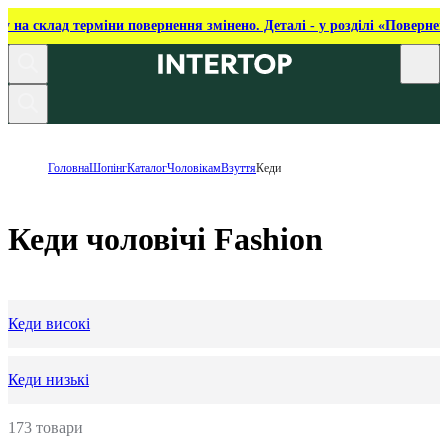
ку на склад терміни повернення змінено. Деталі - у розділі «Повернен
Головна
Шопінг
Каталог
Чоловікам
Взуття
Кеди
Кеди чоловічі Fashion
Кеди високі
Кеди низькі
173 товари