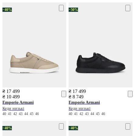
−40%
−50%
₴ 17 499
₴ 17 499
₴ 10 499
₴ 8 749
Emporio Armani
Emporio Armani
Кеди низькі
Кеди низькі
40
41
42
43
44
45
46
40
41
42
43
44
45
46
−40%
−40%