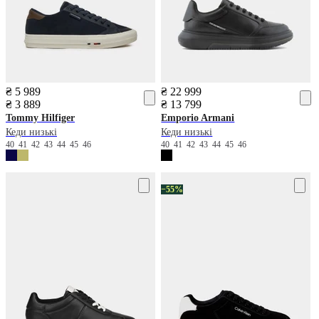
₴ 5 989
₴ 22 999
₴ 3 889
₴ 13 799
Tommy Hilfiger
Emporio Armani
Кеди низькі
Кеди низькі
40
41
42
43
44
45
46
40
41
42
43
44
45
46
−55%