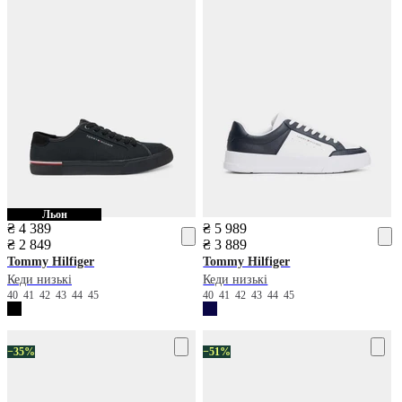
Льон
₴ 4 389
₴ 5 989
₴ 2 849
₴ 3 889
Tommy Hilfiger
Tommy Hilfiger
Кеди низькі
Кеди низькі
40
41
42
43
44
45
40
41
42
43
44
45
−35%
−51%