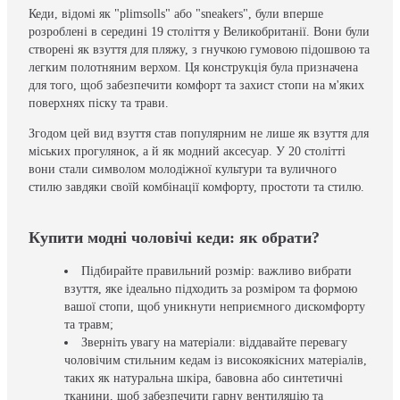
Кеди, відомі як "plimsolls" або "sneakers", були вперше
розроблені в середині 19 століття у Великобританії. Вони були
створені як взуття для пляжу, з гнучкою гумовою підошвою та
легким полотняним верхом. Ця конструкція була призначена
для того, щоб забезпечити комфорт та захист стопи на м'яких
поверхнях піску та трави.
Згодом цей вид взуття став популярним не лише як взуття для
міських прогулянок, а й як модний аксесуар. У 20 столітті
вони стали символом молодіжної культури та вуличного
стилю завдяки своїй комбінації комфорту, простоти та стилю.
Купити модні чоловічі кеди: як обрати?
Підбирайте правильний розмір: важливо вибрати
взуття, яке ідеально підходить за розміром та формою
вашої стопи, щоб уникнути неприємного дискомфорту
та травм;
Зверніть увагу на матеріали: віддавайте перевагу
чоловічим стильним кедам із високоякісних матеріалів,
таких як натуральна шкіра, бавовна або синтетичні
тканини, щоб забезпечити гарну вентиляцію та