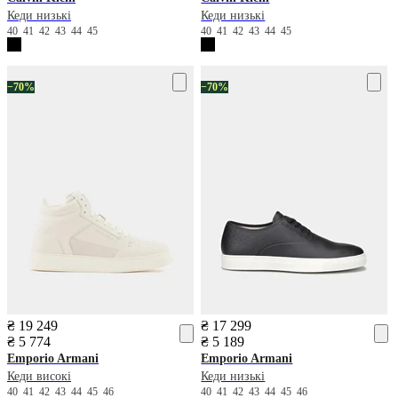
Кеди низькі
Кеди низькі
40
41
42
43
44
45
40
41
42
43
44
45
−70%
−70%
₴ 19 249
₴ 17 299
₴ 5 774
₴ 5 189
Emporio Armani
Emporio Armani
Кеди високі
Кеди низькі
40
41
42
43
44
45
46
40
41
42
43
44
45
46