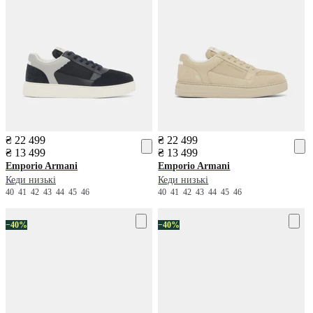
₴ 22 499
₴ 22 499
₴ 13 499
₴ 13 499
Emporio Armani
Emporio Armani
Кеди низькі
Кеди низькі
40
41
42
43
44
45
46
40
41
42
43
44
45
46
−40%
−40%