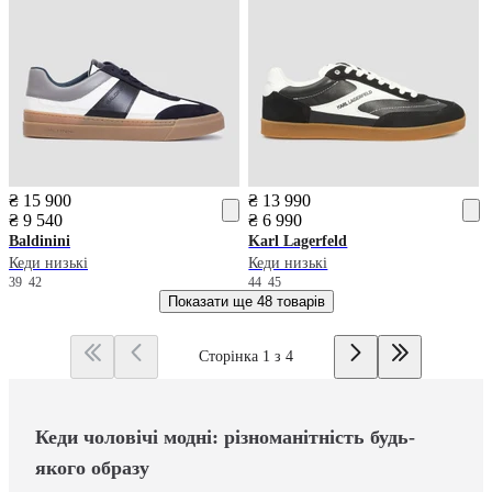
₴ 15 900
₴ 13 990
₴ 9 540
₴ 6 990
Baldinini
Karl Lagerfeld
Кеди низькі
Кеди низькі
39
42
44
45
Показати ще
48 товарів
Сторінка 1 з 4
Кеди чоловічі модні: різноманітність будь-
якого образу