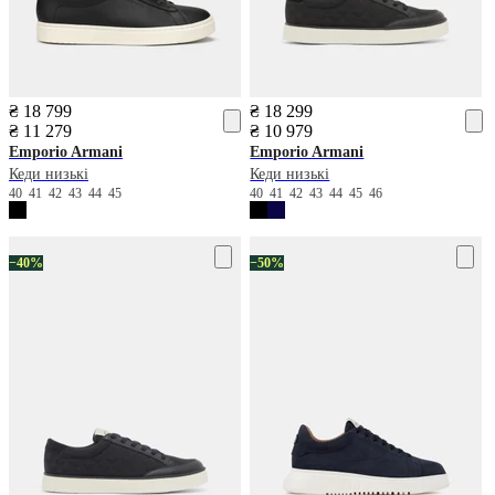
₴ 18 799
₴ 18 299
₴ 11 279
₴ 10 979
Emporio Armani
Emporio Armani
Кеди низькі
Кеди низькі
40
41
42
43
44
45
40
41
42
43
44
45
46
−40%
−50%