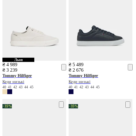
Льон
₴ 4 989
₴ 5 489
₴ 3 239
₴ 2 676
Tommy Hilfiger
Tommy Hilfiger
Кеди низькі
Кеди низькі
40
41
42
43
44
45
40
41
42
43
44
45
−35%
−35%