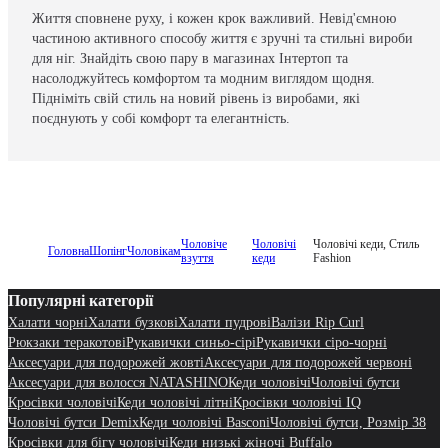
Життя сповнене руху, і кожен крок важливий. Невід'ємною
частиною активного способу життя є зручні та стильні вироби
для ніг. Знайдіть свою пару в магазинах Інтертоп та
насолоджуйтесь комфортом та модним виглядом щодня.
Підніміть свій стиль на новий рівень із виробами, які
поєднують у собі комфорт та елегантність.
Чоловіче
Чоловічі
Чоловічі кеди, Стиль
Головна
Шопінг
Чоловікам
взуття
кеди
Fashion
Популярні категорії
Халати чорні
Халати бузкові
Халати пудрові
Валізи Rip Curl
Рюкзаки теракотові
Рукавички синьо-сірі
Рукавички сіро-чорні
Аксесуари для подорожей жовті
Аксесуари для подорожей червоні
Аксесуари для волосся NATASHINO
Кеди чоловічі
Чоловічі бутси
Кросівки чоловічі
Кеди чоловічі літні
Кросівки чоловічі IQ
Чоловічі бутси Demix
Кеди чоловічі Basconi
Чоловічі бутси, Розмір 38
Кросівки для бігу чоловічі
Кеди низькі жіночі Buffalo