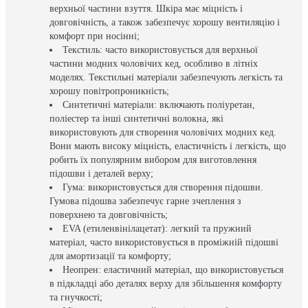
верхньої частини взуття. Шкіра має міцність і
довговічність, а також забезпечує хорошу вентиляцію і
комфорт при носінні;
Текстиль: часто використовується для верхньої
частини модних чоловічих кед, особливо в літніх
моделях. Текстильні матеріали забезпечують легкість та
хорошу повітропроникність;
Синтетичні матеріали: включають поліуретан,
поліестер та інші синтетичні волокна, які
використовують для створення чоловічих модних кед.
Вони мають високу міцність, еластичність і легкість, що
робить їх популярним вибором для виготовлення
підошви і деталей верху;
Гума: використовується для створення підошви.
Гумова підошва забезпечує гарне зчеплення з
поверхнею та довговічність;
EVA (етиленвінілацетат): легкий та пружний
матеріал, часто використовується в проміжній підошві
для амортизації та комфорту;
Неопрен: еластичний матеріал, що використовується
в підкладці або деталях верху для збільшення комфорту
та гнучкості;