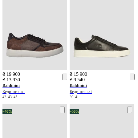
₴ 19 900
₴ 15 900
₴ 13 930
₴ 9 540
Baldinini
Baldinini
Кеди низькі
Кеди низькі
42
43
45
39
41
−40%
−50%