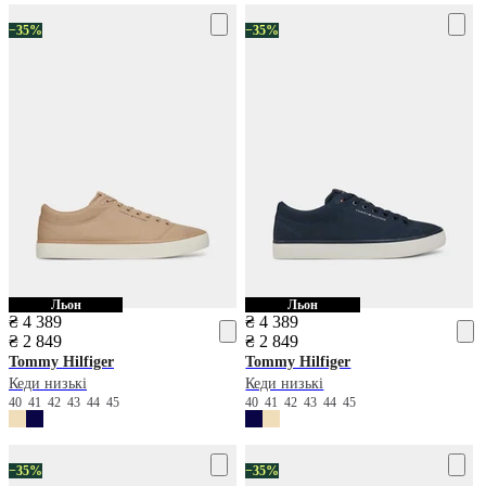
−35%
−35%
Льон
Льон
₴ 4 389
₴ 4 389
₴ 2 849
₴ 2 849
Tommy Hilfiger
Tommy Hilfiger
Кеди низькі
Кеди низькі
40
41
42
43
44
45
40
41
42
43
44
45
−35%
−35%