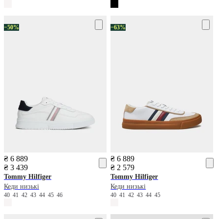
−50%
−63%
₴ 6 889
₴ 6 889
₴ 3 439
₴ 2 579
Tommy Hilfiger
Tommy Hilfiger
Кеди низькі
Кеди низькі
40
41
42
43
44
45
46
40
41
42
43
44
45