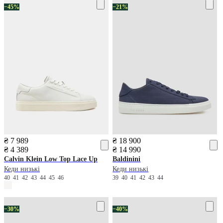
−45%
−21%
₴ 7 989
₴ 18 900
₴ 4 389
₴ 14 990
Calvin Klein
Low Top Lace Up
Baldinini
Кеди низькі
Кеди низькі
40
41
42
43
44
45
46
39
40
41
42
43
44
−30%
−40%