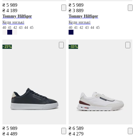
₴ 5 989
₴ 5 989
₴ 4 189
₴ 3 889
Tommy Hilfiger
Tommy Hilfiger
Кеди низькі
Кеди низькі
40
41
42
43
44
45
40
41
42
43
44
45
−25%
−35%
₴ 5 989
₴ 6 589
₴ 4 489
₴ 4 279