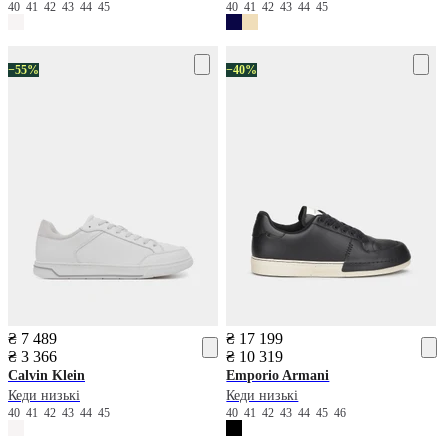
40
41
42
43
44
45
40
41
42
43
44
45
−55%
−40%
₴ 7 489
₴ 17 199
₴ 3 366
₴ 10 319
Calvin Klein
Emporio Armani
Кеди низькі
Кеди низькі
40
41
42
43
44
45
40
41
42
43
44
45
46