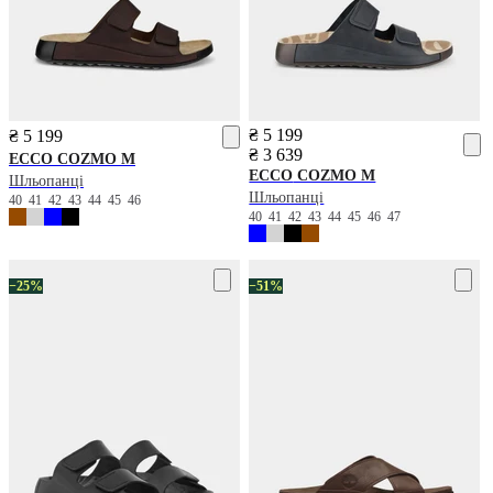
₴ 5 199
₴ 5 199
₴ 3 639
ECCO
COZMO M
ECCO
COZMO M
Шльопанці
Шльопанці
40
41
42
43
44
45
46
40
41
42
43
44
45
46
47
−25%
−51%