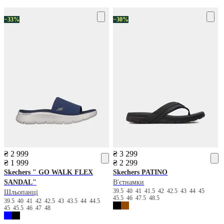
−33%
−30%
₴ 2 999
₴ 3 299
₴ 1 999
₴ 2 299
Skechers
" GO WALK FLEX
Skechers
PATINO
SANDAL"
В'єтнамки
39.5
40
41
41.5
42
42.5
43
44
45
Шльопанці
45.5
46
47.5
48.5
39.5
40
41
42
42.5
43
43.5
44
44.5
45
45.5
46
47
48