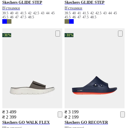
Skechers
GLIDE STEP
Skechers
GLIDE STEP
В'єтнамки
В'єтнамки
39.5
40
41
41.5
42
42.5
43
44
45
39.5
40
41
41.5
42
42.5
43
44
45
45.5
46
47
47.5
48.5
45.5
46
47
47.5
48.5
−31%
−31%
₴ 3 499
₴ 3 199
₴ 2 399
₴ 2 199
Skechers
GO WALK FLEX
Skechers
GO RECOVER