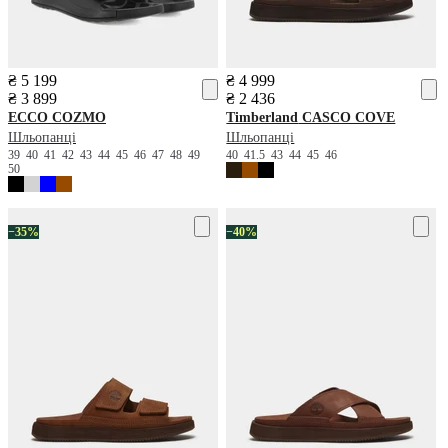
₴ 5 199
₴ 4 999
₴ 3 899
₴ 2 436
ECCO
COZMO
Timberland
CASCO COVE
Шльопанці
Шльопанці
39
40
41
42
43
44
45
46
47
48
49
40
41.5
43
44
45
46
50
−35%
−40%