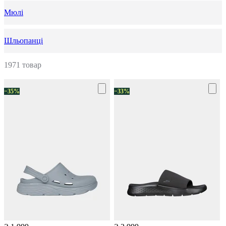
Мюлі
Шльопанці
1971 товар
−35%
−33%