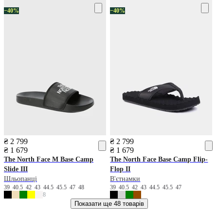
−40%
−40%
₴ 2 799
₴ 2 799
₴ 1 679
₴ 1 679
The North Face
M Base Camp
The North Face
Base Camp Flip-
Slide III
Flop II
Шльопанці
В'єтнамки
39
40.5
42
43
44.5
45.5
47
48
39
40.5
42
43
44.5
45.5
47
8
Показати ще
48 товарів