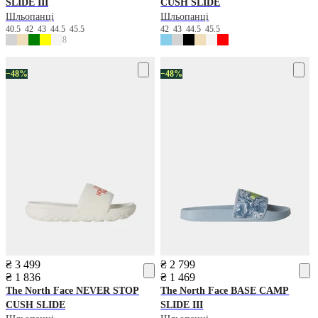
SLIDE III
CUSH SLIDE
Шльопанці
Шльопанці
40.5
42
43
44.5
45.5
42
43
44.5
45.5
8
−48%
−48%
₴ 3 499
₴ 2 799
₴ 1 836
₴ 1 469
The North Face
NEVER STOP
The North Face
BASE CAMP
CUSH SLIDE
SLIDE III