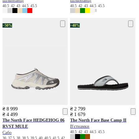
Шльопанці
Шльопанці
40.5
42
43
44.5
45.5
40.5
42
43
44.5
45.5
8
−50%
−40%
₴ 8 999
₴ 2 799
₴ 4 499
₴ 1 679
The North Face
HEDGEHOG 06
The North Face
Base Camp II
RVST MULE
В'єтнамки
40.5
42
43
44.5
45.5
Сабо
36
37.5
38
38.5
39.5
40
40.5
41.5
42