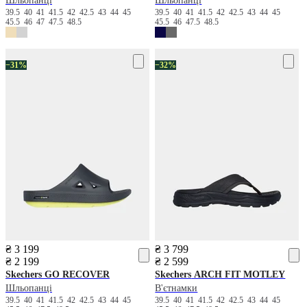
Шльопанці
Шльопанці
39.5
40
41
41.5
42
42.5
43
44
45
39.5
40
41
41.5
42
42.5
43
44
45
45.5
46
47
47.5
48.5
45.5
46
47.5
48.5
−31%
−32%
₴ 3 199
₴ 3 799
₴ 2 199
₴ 2 599
Skechers
GO RECOVER
Skechers
ARCH FIT MOTLEY
Шльопанці
В'єтнамки
39.5
40
41
41.5
42
42.5
43
44
45
39.5
40
41
41.5
42
42.5
43
44
45