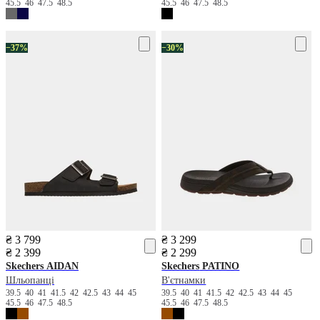
45.5
46
47.5
48.5
45.5
46
47.5
48.5
−37%
−30%
₴ 3 799
₴ 3 299
₴ 2 399
₴ 2 299
Skechers
AIDAN
Skechers
PATINO
Шльопанці
В'єтнамки
39.5
40
41
41.5
42
42.5
43
44
45
39.5
40
41
41.5
42
42.5
43
44
45
45.5
46
47.5
48.5
45.5
46
47.5
48.5