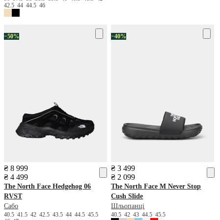
42.5
44
44.5
46
−50%
−40%
₴ 8 999
₴ 3 499
₴ 4 499
₴ 2 099
The North Face
Hedgehog 06
The North Face
M Never Stop
RVST
Cush Slide
Сабо
Шльопанці
40.5
41.5
42
42.5
43.5
44
44.5
45.5
40.5
42
43
44.5
45.5