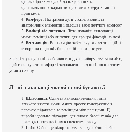
одноколірних моделей до яскравіших та
оригінальніших варіантів з різними візерунками чи
принтами.
Комфорт
. Підтримка дуги стопи, наявність
анатомічних елементів і підошва забезпечують комфорт.
Ремінці або липучки
. Літні чоловічі шльопанці
мають ремінці або липучки для кращої фіксації на нозі.
Вентиляція
. Вентиляцію забезпечують вентиляційні
отвори на підошві або верхній частині взуття.
Зверніть увагу на ці особливості під час вибору взуття на літо,
щоб гарантувати комфорт і задоволення від носіння протягом
усього сезону.
Літні шльопанці чоловічі: які бувають?
Шльопанці
. Один із найпоширеніших типів
літнього взуття. Вони мають просту конструкцію з
плоскою підошвою та ремінцем між пальцями. Ці
вироби ідеально підходять для пляжу, басейну або для
повсякденного носіння в спекотну погоду.
Сабо
. Сабо - це відкрите взуття з дерев'яною або