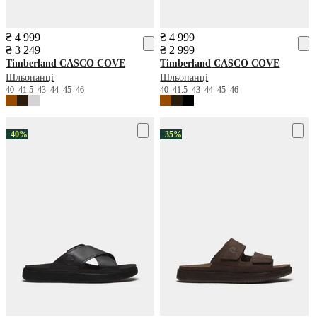
₴ 4 999
₴ 4 999
₴ 3 249
₴ 2 999
Timberland
CASCO COVE
Timberland
CASCO COVE
Шльопанці
Шльопанці
40
41.5
43
44
45
46
40
41.5
43
44
45
46
−40%
−35%