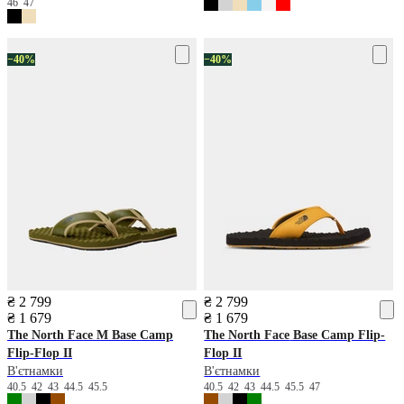
46
47
−40%
−40%
₴ 2 799
₴ 2 799
₴ 1 679
₴ 1 679
The North Face
M Base Camp
The North Face
Base Camp Flip-
Flip-Flop II
Flop II
В'єтнамки
В'єтнамки
40.5
42
43
44.5
45.5
40.5
42
43
44.5
45.5
47