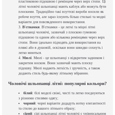
пластиковою підошвою і ремінцем через верх стопи. Ці
літні чоловічі шльопанці мають каблук або можуть бути
плоскими. Традиційно такі взуттєві вироби носили як
робоче взуття, але зараз існують більш стильні та модні
варіанти для повсякденного використання.
В'єтнамки
. В'єтнамки - це легкі та міцні літні
шльопанці чоловічі, зазвичай з плоскою гумовою
підошвою та одним або кількома ремінцями через верх
стопи. Вони ідеально підходять для використання на
пляжі або в душовій, оскільки вони швидко сохнуть і
легко миються.
Мюлі
. Мюлі - це шльопанці з відкритим задником і
закритим носком. Вони зазвичай мають плоску
підошву. Мюлі надають легкість і зручність, а також
додають стиль будь-якому літньому вбранню.
Чоловічі шльопанці літні: популярні кольори?
білий
: білі моделі свіжі, чисті та легко поєднуються
з різними стилями одягу;
чорний
: чорні варіанти додадуть нотку елегантності
та стилю до вашого літнього образу;
сірий
: сірі шльопанці літні чоловічі є універсальним