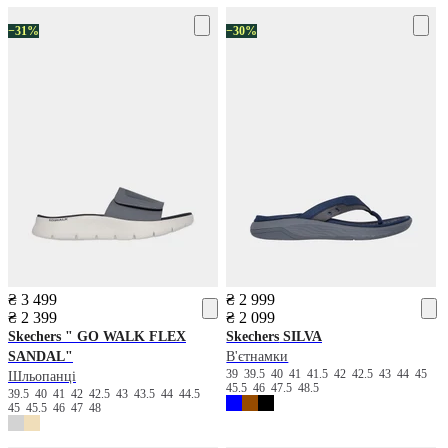
−31%
−30%
₴ 3 499
₴ 2 999
₴ 2 399
₴ 2 099
Skechers
" GO WALK FLEX
Skechers
SILVA
SANDAL"
В'єтнамки
39
39.5
40
41
41.5
42
42.5
43
44
45
Шльопанці
45.5
46
47.5
48.5
39.5
40
41
42
42.5
43
43.5
44
44.5
45
45.5
46
47
48