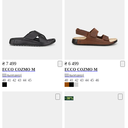
₴ 7 499
₴ 6 499
ECCO
COZMO M
ECCO
COZMO M
Шльопанці
Шльопанці
40
41
42
43
44
45
40
41
42
43
44
45
46
−30%