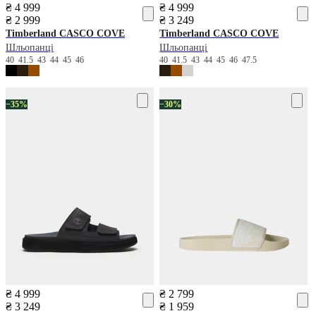
₴ 4 999
₴ 4 999
₴ 2 999
₴ 3 249
Timberland
CASCO COVE
Timberland
CASCO COVE
Шльопанці
Шльопанці
40
41.5
43
44
45
46
40
41.5
43
44
45
46
47.5
−35%
−30%
₴ 4 999
₴ 2 799
₴ 3 249
₴ 1 959