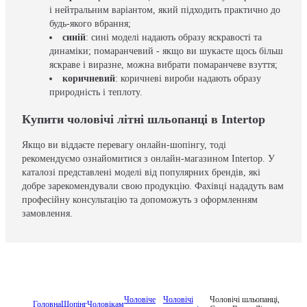
і нейтральним варіантом, який підходить практично до
будь-якого вбрання;
синій
: сині моделі надають образу яскравості та
динаміки; помаранчевий - якщо ви шукаєте щось більш
яскраве і виразне, можна вибрати помаранчеве взуття;
коричневий
: коричневі вироби надають образу
природність і теплоту.
Купити чоловічі літні шльопанці в Intertop
Якщо ви віддаєте перевагу онлайн-шопінгу, тоді
рекомендуємо ознайомитися з онлайн-магазином Intertop. У
каталозі представлені моделі від популярних брендів, які
добре зарекомендували свою продукцію. Фахівці нададуть вам
професійну консультацію та допоможуть з оформленням
замовлення.
Чоловіче
Чоловічі
Чоловічі шльопанці,
Головна
Шопінг
Чоловікам