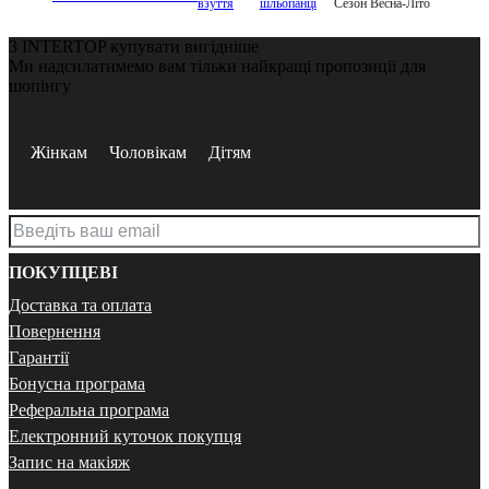
взуття
шльопанці
Сезон Весна-Літо
З INTERTOP купувати вигідніше
Ми надсилатимемо вам тільки найкращі пропозиції для
шопінгу
Жінкам
Чоловікам
Дітям
ПОКУПЦЕВІ
Доставка та оплата
Повернення
Гарантії
Бонусна програма
Реферальна програма
Електронний куточок покупця
Запис на макіяж