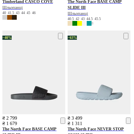
Timberland
CASCO COVE
The North Face
BASE CAMP
Шльопанці
SLIDE III
40
41.5
43
44
45
46
Шльопанці
40.5
42
43
44.5
45.5
8
−40%
−63%
₴ 2 799
₴ 3 499
₴ 1 679
₴ 1 311
The North Face
BASE CAMP
The North Face
NEVER STOP