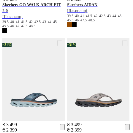
Skechers
GO WALK ARCH FIT
Skechers
AIDAN
2.0
Шльопанці
39.5
40
41
41.5
42
42.5
43
44
45
Шльопанці
45.5
46
47.5
48.5
39.5
40
41
41.5
42
42.5
43
44
45
45.5
46
47
47.5
48.5
−31%
−31%
₴ 3 499
₴ 3 499
₴ 2 399
₴ 2 399