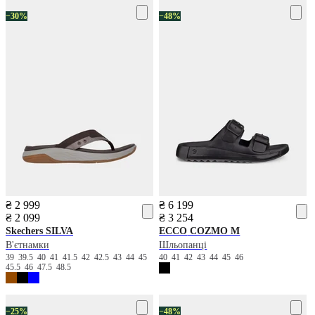
−30%
−48%
₴ 2 999
₴ 6 199
₴ 2 099
₴ 3 254
Skechers
SILVA
ECCO
COZMO M
В'єтнамки
Шльопанці
39
39.5
40
41
41.5
42
42.5
43
44
45
40
41
42
43
44
45
46
45.5
46
47.5
48.5
−25%
−48%