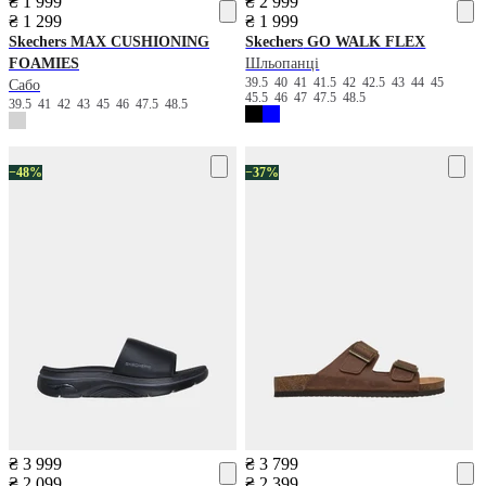
₴ 1 999
₴ 2 999
₴ 1 299
₴ 1 999
Skechers
MAX CUSHIONING
Skechers
GO WALK FLEX
FOAMIES
Шльопанці
39.5
40
41
41.5
42
42.5
43
44
45
Сабо
45.5
46
47
47.5
48.5
39.5
41
42
43
45
46
47.5
48.5
−48%
−37%
₴ 3 999
₴ 3 799
₴ 2 099
₴ 2 399