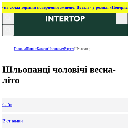
ку на склад терміни повернення змінено. Деталі - у розділі «Повернен
Головна
Шопінг
Каталог
Чоловікам
Взуття
Шльопанці
Шльопанці чоловічі весна-
літо
Сабо
В'єтнамки