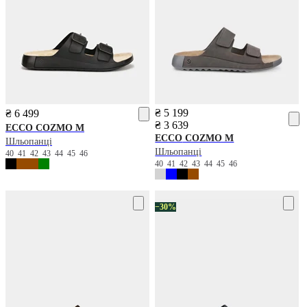
₴ 5 199
₴ 6 499
₴ 3 639
ECCO
COZMO M
ECCO
COZMO M
Шльопанці
Шльопанці
40
41
42
43
44
45
46
40
41
42
43
44
45
46
−30%