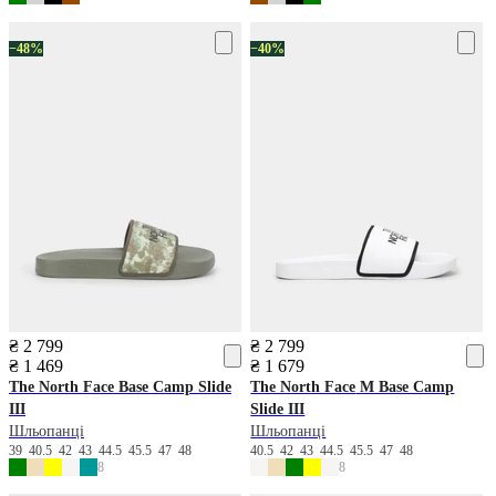
−48%
−40%
₴ 2 799
₴ 2 799
₴ 1 469
₴ 1 679
The North Face
Base Camp Slide
The North Face
M Base Camp
III
Slide III
Шльопанці
Шльопанці
39
40.5
42
43
44.5
45.5
47
48
40.5
42
43
44.5
45.5
47
48
8
8