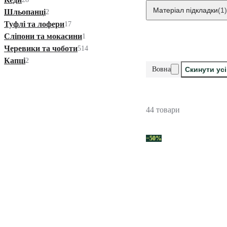
Матеріал підкладки
(1)
Шльопанці
2
Туфлі та лофери
17
Сліпони та мокасини
1
Черевики та чоботи
514
Капці
2
Вовна
Скинути ус
44 товари
−50%