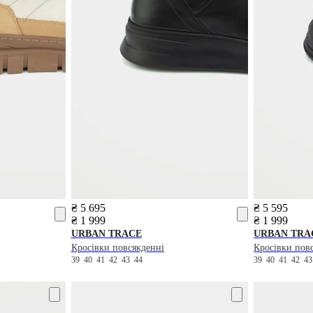
₴ 5 695
₴ 5 595
₴ 1 999
₴ 1 999
URBAN TRACE
URBAN TRA
Кросівки повсякденні
Кросівки пов
39
40
41
42
43
44
39
40
41
42
4