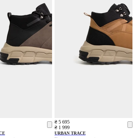
₴ 5 695
₴ 1 999
CE
URBAN TRACE