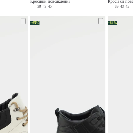
Кросівки повсякденні
Кросівки пов
39
43
45
39
43
45
−65%
−64%