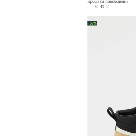
Кросівки повсякденні
39
43
45
−56%