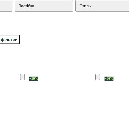
Застібка
Стиль
і фільтри
−50%
−50%