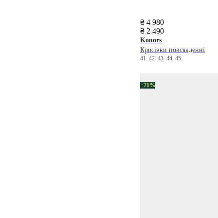
₴ 4 980
₴ 2 490
Konors
Кросівки повсякденні
41
42
43
44
45
−71%