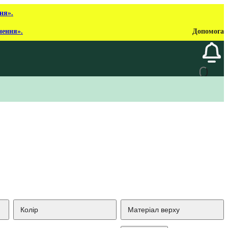
ня».
нення».
Допомога
Колір
Матеріал верху