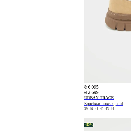
₴ 6 095
₴ 2 699
URBAN TRACE
Кросівки повсякденні
39
40
41
42
43
44
−52%