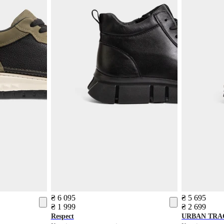
₴ 6 095
₴ 5 695
₴ 1 999
₴ 2 699
Respect
URBAN TRA