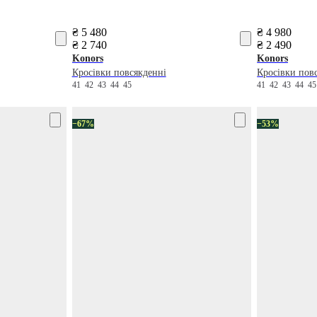
₴ 5 480
₴ 4 980
₴ 2 740
₴ 2 490
Konors
Konors
Кросівки повсякденні
Кросівки пов
41
42
43
44
45
41
42
43
44
4
−67%
−53%