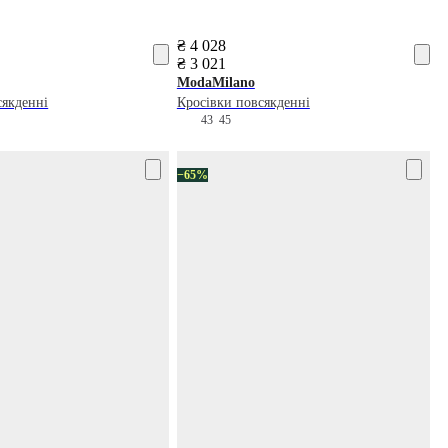
₴ 4 028
₴ 3 021
ModaMilano
сякденні
Кросівки повсякденні
5
43
45
−65%