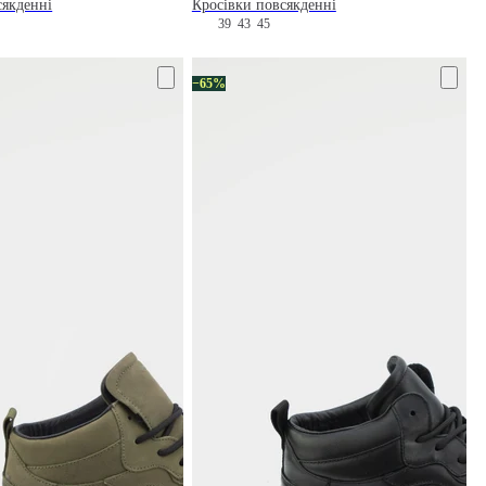
сякденні
Кросівки повсякденні
39
43
45
−65%