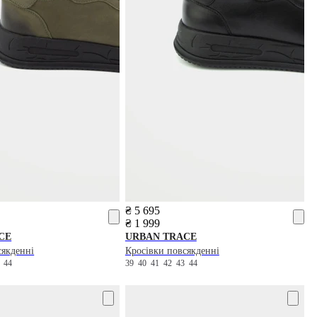
₴ 5 695
₴ 1 999
CE
URBAN TRACE
сякденні
Кросівки повсякденні
3
44
39
40
41
42
43
44